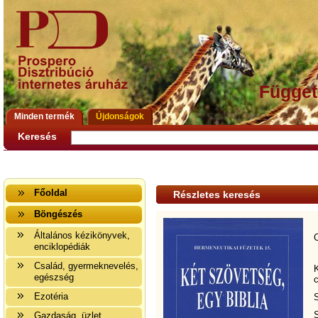
Függet
Minden termék
Újdonságok
Keresés
Főoldal
Részletes keresés
Böngészés
Általános kézikönyvek,
enciklopédiák
Család, gyermeknevelés,
egészség
Ezotéria
Gazdaság, üzlet