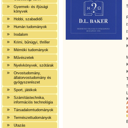
Gyermek- és ifjúsági
könyvek
F
Hobbi, szabadidő
Humán tudományok
Irodalom
Krimi, bűnügyi, thriller
Mérnöki tudományok
Művészetek
Nyelvkönyvek, szótárak
Orvostudomány,
állatorvostudomány és
gyógyszerészet
S
Sport, játékok
L
Számítástechnika,
információs technológia
Társadalomtudományok
f
Természettudományok
Utazás