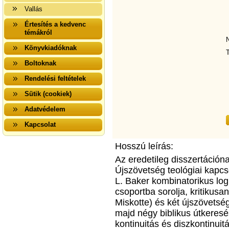
Vallás
Értesítés a kedvenc
témákról
Könyvkiadóknak
Boltoknak
Rendelési feltételek
Sütik (cookiek)
Adatvédelem
Kapcsolat
Hosszú leírás:
Az eredetileg disszertáción
Újszövetség teológiai kapcso
L. Baker kombinatorikus log
csoportba sorolja, kritikusa
Miskotte) és két újszövetsé
majd négy biblikus útkeresés
kontinuitás és diszkontinuit