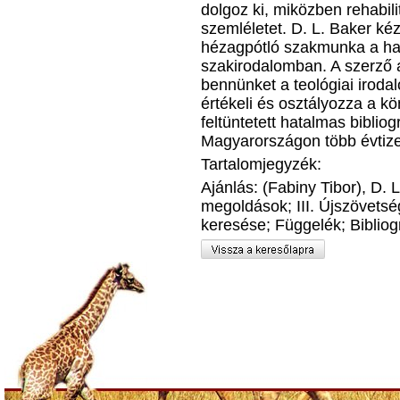
dolgoz ki, miközben rehabilit
szemléletet. D. L. Baker ké
hézagpótló szakmunka a haz
szakirodalomban. A szerző a
bennünket a teológiai iroda
értékeli és osztályozza a k
feltüntetett hatalmas bibliog
Magyarországon több évtized
Tartalomjegyzék:
Ajánlás: (Fabiny Tibor), D. 
megoldások; III. Újszövetsé
keresése; Függelék; Bibliog