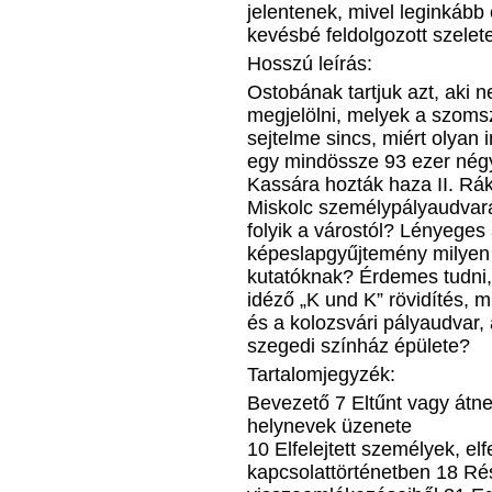
jelentenek, mivel leginkább 
kevésbé feldolgozott szelet
Hosszú leírás:
Ostobának tartjuk azt, aki n
megjelölni, melyek a szoms
sejtelme sincs, miért olya
egy mindössze 93 ezer négy
Kassára hozták haza II. Rák
Miskolc személypályaudvará
folyik a várostól? Lényeges
képeslapgyűjtemény milyen n
kutatóknak? Érdemes tudni, 
idéző „K und K” rövidítés, mi
és a kolozsvári pályaudvar,
szegedi színház épülete?
Tartalomjegyzék:
Bevezető 7 Eltűnt vagy átn
helynevek üzenete
10 Elfelejtett személyek, el
kapcsolattörténetben 18 Ré