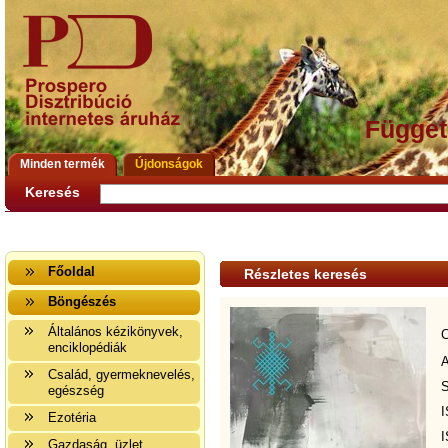
Függet
Minden termék
Újdonságok
Keresés
Főoldal
Részletes keresés
Böngészés
Általános kézikönyvek,
C
enciklopédiák
A
Család, gyermeknevelés,
S
egészség
I
Ezotéria
I
Gazdaság, üzlet