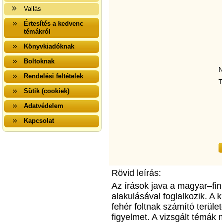
Vallás
Értesítés a kedvenc
témákról
Könyvkiadóknak
Boltoknak
N
Rendelési feltételek
T
Sütik (cookiek)
Adatvédelem
Kapcsolat
Rövid leírás:
Az írások java a magyar–fin
alakulásával foglalkozik. A 
fehér foltnak számító terüle
figyelmet. A vizsgált témák 