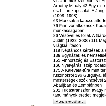
visszaemlékezéseiből 31 Eg
Arnóthy Mihály 43 Egy első 
észt–finn kapcsolat. A Jung
(1908–1998)
63 Morzsák a kapcsolattört
76 Finn vonatkozások Kodál
munkásságában
86 Vésővel és tollal. A Gár
Judith (1923–2006) 111 Mag
világkiállításon
119 Néptáncos kérdések a ko
139 Egyházak és nemzetis
151 Finnország és Észtors
166 Nyelvjárási szépirodal
175 A Kalevala-túra mint te
ruszinokról 196 Gurgulya, lé
mesterségek szókincsével 2
Abaújban és Zemplénben
231 Tudástranszfer, avagy 
tanulmányok eredeti megje