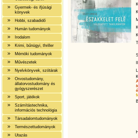
K
Gyermek- és ifjúsági
K
könyvek
M
Hobbi, szabadidő
K
Humán tudományok
K
Irodalom
T
Krimi, bűnügyi, thriller
Mérnöki tudományok
S
Művészetek
I
Nyelvkönyvek, szótárak
L
K
Orvostudomány,
állatorvostudomány és
t
gyógyszerészet
é
f
Sport, játékok
B
Számítástechnika,
információs technológia
Társadalomtudományok
Természettudományok
H
Utazás