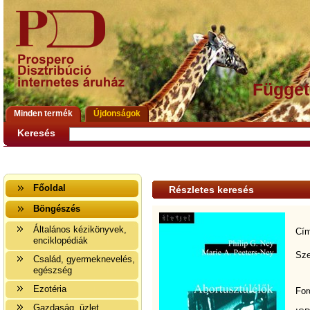
Függet
Minden termék
Újdonságok
Keresés
Főoldal
Részletes keresés
Böngészés
Általános kézikönyvek,
Cím
enciklopédiák
Sze
Család, gyermeknevelés,
egészség
Ezotéria
For
Gazdaság, üzlet