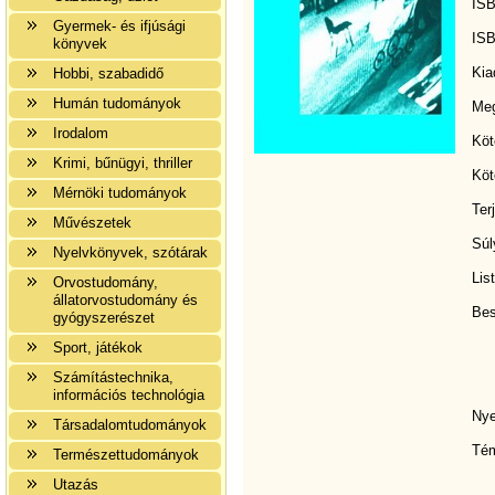
ISB
Gyermek- és ifjúsági
ISB
könyvek
Kia
Hobbi, szabadidő
Humán tudományok
Meg
Irodalom
Köt
Krimi, bűnügyi, thriller
Köt
Mérnöki tudományok
Ter
Művészetek
Súl
Nyelvkönyvek, szótárak
Lis
Orvostudomány,
állatorvostudomány és
Bes
gyógyszerészet
Sport, játékok
Számítástechnika,
információs technológia
Nye
Társadalomtudományok
Tém
Természettudományok
Utazás