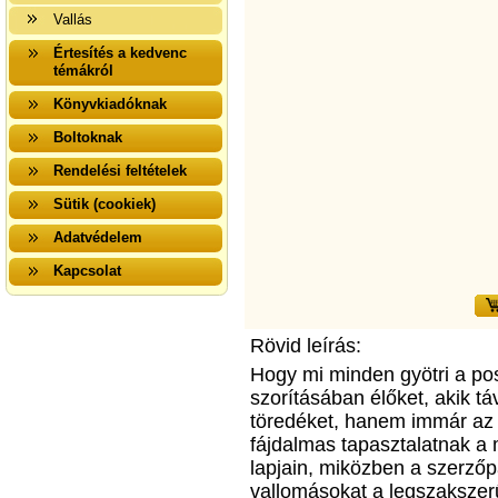
Vallás
Értesítés a kedvenc
témákról
Könyvkiadóknak
Boltoknak
Rendelési feltételek
Sütik (cookiek)
Adatvédelem
Kapcsolat
Rövid leírás:
Hogy mi minden gyötri a pos
szorításában élőket, akik t
töredéket, hanem immár az e
fájdalmas tapasztalatnak a 
lapjain, miközben a szerzőp
vallomásokat a legszakszer