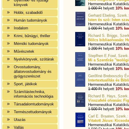
Gyermek- és ifjúsági
Hermeneutikai Kutatókö
könyvek
1 000 Ft
helyett
10% ke
Hobbi, szabadidő
Gerhard Ebeling, Szerk.
Isten és szó: Isten sz
Humán tudományok
Hermeneutikai Kutatókö
Irodalom
1 000 Ft
helyett
10% ke
Richard S. Briggs, Szerk
Krimi, bűnügyi, thriller
Bölcs bibliaolvasás: 
Mérnöki tudományok
Hermeneutikai Kutatókö
1 200 Ft
helyett
10% ke
Művészetek
Stepfhen E.Fowl, Szerk.
Nyelvkönyvek, szótárak
Mi a Szentírás "teológ
Hermeneutikai Kutatókö
Orvostudomány,
1 400 Ft
helyett
10% ke
állatorvostudomány és
Gerőfiné Brebovszky Éva
gyógyszerészet
Intertextualítás és Bib
Sport, játékok
Hermeneutikai Kutatókö
1 400 Ft
helyett
10% ke
Számítástechnika,
Richard B. Hays, Szerk.
információs technológia
Visszafelé olvasás: Fi
Társadalomtudományok
Hermeneutikai Kutatókö
1 500 Ft
helyett
10% ke
Természettudományok
Carl E. Braaten, Szerk.:
Utazás
Vitatott Jézus: Kicsod
Hermeneutikai Kutatókö
Vallás