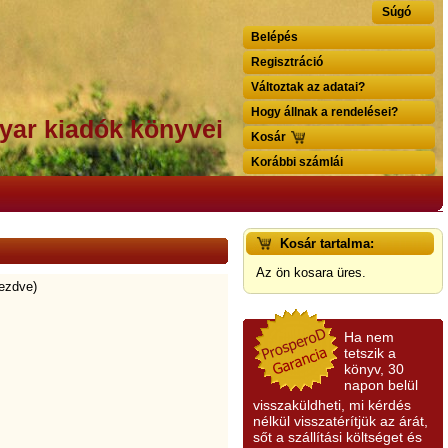
Súgó
Belépés
Regisztráció
Változtak az adatai?
Hogy állnak a rendelései?
yar kiadók könyvei
Kosár
Korábbi számlái
Kosár tartalma:
Az ön kosara üres.
kezdve)
Ha nem
tetszik a
könyv, 30
napon belül
visszaküldheti, mi kérdés
nélkül visszatérítjük az árát,
sőt a szállítási költséget és