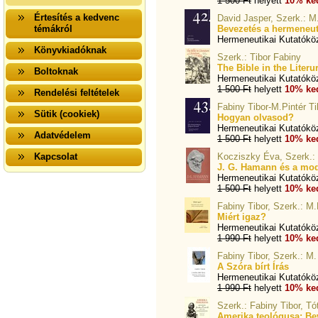
1 500 Ft
helyett
10% ke
Értesítés a kedvenc
David Jasper, Szerk.: M.
témákról
Bevezetés a hermeneu
Hermeneutikai Kutatókö
Könyvkiadóknak
Szerk.: Tibor Fabiny
The Bible in the Literu
Boltoknak
Hermeneutikai Kutatókö
1 500 Ft
helyett
10% ke
Rendelési feltételek
Fabiny Tibor-M.Pintér Ti
Sütik (cookiek)
Hogyan olvasod?
Hermeneutikai Kutatókö
Adatvédelem
1 500 Ft
helyett
10% ke
Kapcsolat
Kocziszky Éva, Szerk.: 
J. G. Hamann és a mode
Hermeneutikai Kutatókö
1 500 Ft
helyett
10% ke
Fabiny Tibor, Szerk.: M.
Miért igaz?
Hermeneutikai Kutatókö
1 990 Ft
helyett
10% ke
Fabiny Tibor, Szerk.: M.
A Szóra bírt Írás
Hermeneutikai Kutatókö
1 990 Ft
helyett
10% ke
Szerk.: Fabiny Tibor, Tó
Amerika teológusa: Be