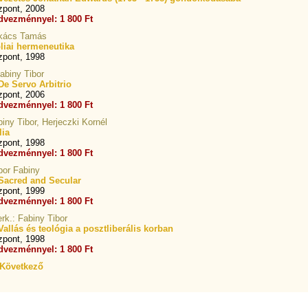
zpont, 2008
dvezménnyel: 1 800 Ft
Lukács Tamás
liai hermeneutika
zpont, 1998
abiny Tibor
De Servo Arbitrio
zpont, 2006
dvezménnyel: 1 800 Ft
biny Tibor, Herjeczki Kornél
lia
zpont, 1998
dvezménnyel: 1 800 Ft
ibor Fabiny
s Sacred and Secular
zpont, 1999
dvezménnyel: 1 800 Ft
rk.: Fabiny Tibor
allás és teológia a posztliberális korban
zpont, 1998
dvezménnyel: 1 800 Ft
Következő