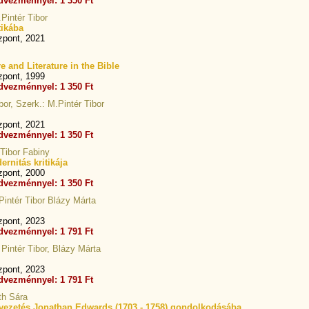
dvezménnyel: 1 350 Ft
Pintér Tibor
tikába
zpont, 2021
re and Literature in the Bible
zpont, 1999
dvezménnyel: 1 350 Ft
bor, Szerk.: M.Pintér Tibor
zpont, 2021
dvezménnyel: 1 350 Ft
Tibor Fabiny
rnitás kritikája
zpont, 2000
dvezménnyel: 1 350 Ft
Pintér Tibor Blázy Márta
zpont, 2023
dvezménnyel: 1 791 Ft
 Pintér Tibor, Blázy Márta
zpont, 2023
dvezménnyel: 1 791 Ft
th Sára
vezetés Jonathan Edwards (1703 - 1758) gondolkodásába