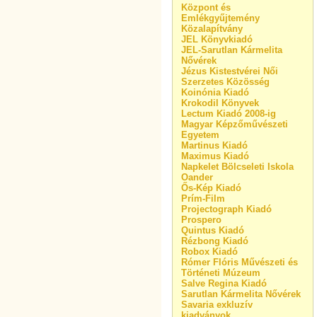
Központ és
Emlékgyűjtemény
Közalapítvány
JEL Könyvkiadó
JEL-Sarutlan Kármelita
Nővérek
Jézus Kistestvérei Női
Szerzetes Közösség
Koinónia Kiadó
Krokodil Könyvek
Lectum Kiadó 2008-ig
Magyar Képzőművészeti
Egyetem
Martinus Kiadó
Maximus Kiadó
Napkelet Bölcseleti Iskola
Oander
Ős-Kép Kiadó
Prím-Film
Projectograph Kiadó
Prospero
Quintus Kiadó
Rézbong Kiadó
Robox Kiadó
Rómer Flóris Művészeti és
Történeti Múzeum
Salve Regina Kiadó
Sarutlan Kármelita Nővérek
Savaria exkluzív
kiadványok