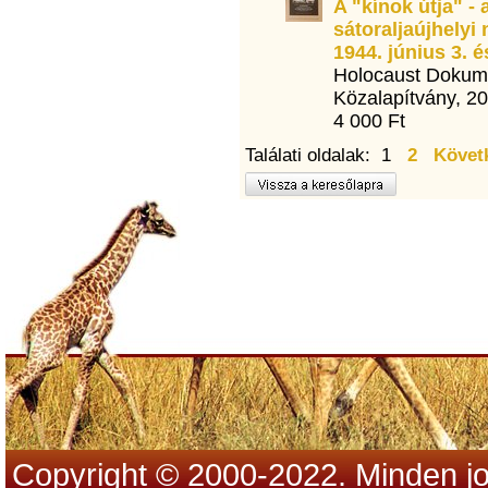
A "kínok útja" - 
sátoraljaújhelyi
1944. június 3. é
Holocaust Dokum
Közalapítvány, 2
4 000 Ft
Találati oldalak: 1
2
Követ
Copyright © 2000-2022. Minden jo