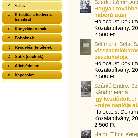
Szerk.: Lénárt An
Vallás
Hogyan tovább?
háború után
Értesítés a kedvenc
témákról
Holocaust Dokum
Közalapítvány, 2
Könyvkiadóknak
2 500 Ft
Boltoknak
Seifmann Béla, Sz
Rendelési feltételek
Visszaemlékezés
beszámolója
Sütik (cookiek)
Holocaust Dokum
Adatvédelem
Közalapítvány, 2
Kapcsolat
2 500 Ft
Szántó Endre, Sze
Sándor Márta
Így kezdődött...
Endre naplója ala
Holocaust Dokum
Közalapítvány, 2
2 500 Ft
Hajdu Tibor, Ker