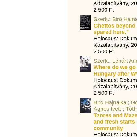
Közalapítvány, 2
2 500 Ft
Szerk.: Biró Hajn
Ghettos beyond B
spared here."
Holocaust Dokum
Közalapítvány, 2
2 500 Ft
Szerk.: Lénárt An
Where do we go f
Hungary after W
Holocaust Dokum
Közalapítvány, 2
2 500 Ft
Biró Hajnalka ; G
Ágnes Ivett ; Tót
Tzores and Mazel
and fresh starts
community
Holocaust Dokum