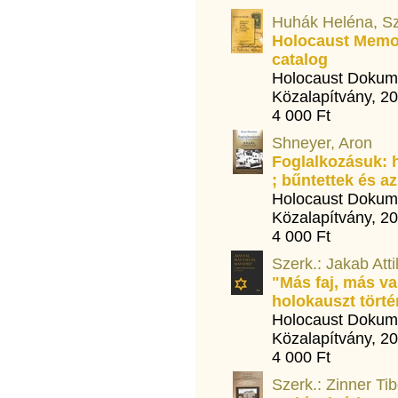
Huhák Heléna, S
Holocaust Memor
catalog
Holocaust Dokum
Közalapítvány, 2
4 000 Ft
Shneyer, Aron
Foglalkozásuk: h
; bűntettek és az
Holocaust Dokum
Közalapítvány, 2
4 000 Ft
Szerk.: Jakab Atti
"Más faj, más va
holokauszt törté
Holocaust Dokum
Közalapítvány, 2
4 000 Ft
Szerk.: Zinner Tib