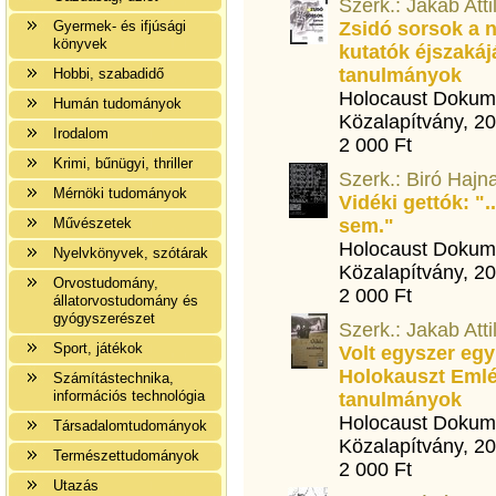
Szerk.: Jakab Att
Gyermek- és ifjúsági
Zsidó sorsok a n
könyvek
kutatók éjszakáj
tanulmányok
Hobbi, szabadidő
Holocaust Dokum
Humán tudományok
Közalapítvány, 2
Irodalom
2 000 Ft
Krimi, bűnügyi, thriller
Szerk.: Biró Hajn
Mérnöki tudományok
Vidéki gettók: "
Művészetek
sem."
Holocaust Dokum
Nyelvkönyvek, szótárak
Közalapítvány, 2
Orvostudomány,
2 000 Ft
állatorvostudomány és
gyógyszerészet
Szerk.: Jakab Att
Sport, játékok
Volt egyszer egy
Holokauszt Emlé
Számítástechnika,
információs technológia
tanulmányok
Holocaust Dokum
Társadalomtudományok
Közalapítvány, 2
Természettudományok
2 000 Ft
Utazás