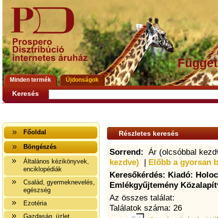
Függet
Minden termék
Újdonságok
Keresés
Főoldal
Részletes keresés
Böngészés
Sorrend:
Ár (olcsóbbal kezd
kezdve)
|
Előbb a gyorsan 
Általános kézikönyvek,
enciklopédiák
Keresőkérdés: Kiadó: Holo
Család, gyermeknevelés,
Emlékgyűjtemény Közalapít
egészség
Az összes találat:
Ezotéria
Találatok száma: 26
Gazdaság, üzlet