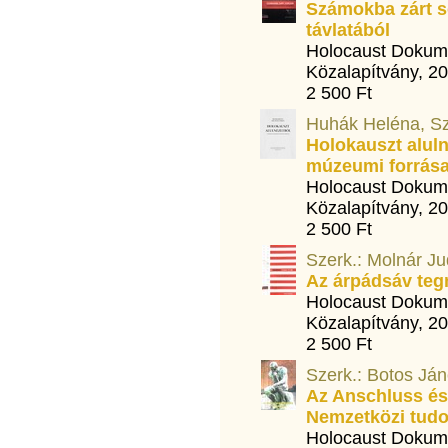
Számokba zárt s
távlatából
Holocaust Dokum
Közalapítvány, 2
2 500 Ft
Huhák Heléna, S
Holokauszt alul
múzeumi forrása
Holocaust Dokum
Közalapítvány, 2
2 500 Ft
Szerk.: Molnár Ju
Az árpádsáv teg
Holocaust Dokum
Közalapítvány, 2
2 500 Ft
Szerk.: Botos Jáno
Az Anschluss és 
Nemzetközi tud
Holocaust Dokum