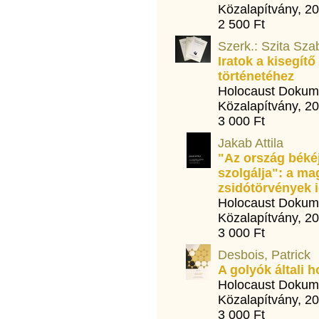
Közalapítvány, 2
2 500 Ft
Szerk.: Szita Sza
Iratok a kisegít
történetéhez
Holocaust Dokum
Közalapítvány, 2
3 000 Ft
Jakab Attila
"Az ország béké
szolgálja": a ma
zsidótörvények i
Holocaust Dokum
Közalapítvány, 2
3 000 Ft
Desbois, Patrick
A golyók általi 
Holocaust Dokum
Közalapítvány, 2
3 000 Ft