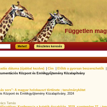
Független mag
Mehet!
Részletes keresés
iadás dátuma (újabbal kezdve)
|
Cím
|
Előbb a gyorsan beszerezhetők
|
okumentációs Központ és Emlékgyűjtemény Közalapítvány
más sors": A magyar holokauszt története ; tanulmánykötet
ós Központ és Emlékgyűjtemény Közalapítvány, 2024
ovács Tamás
időszakban: Konferencia a kutatók éjszakáján, 2019. szeptember 27. ; t