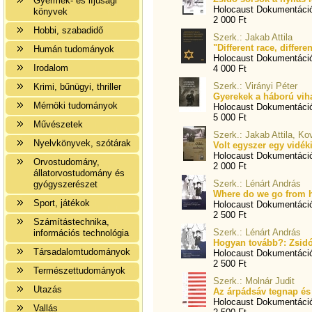
Gyermek- és ifjúsági
Holocaust Dokumentáci
könyvek
2 000 Ft
Hobbi, szabadidő
Szerk.: Jakab Attila
"Different race, differe
Humán tudományok
Holocaust Dokumentáci
Irodalom
4 000 Ft
Szerk.: Virányi Péter
Krimi, bűnügyi, thriller
Gyerekek a háború viha
Mérnöki tudományok
Holocaust Dokumentáci
5 000 Ft
Művészetek
Szerk.: Jakab Attila, K
Nyelvkönyvek, szótárak
Volt egyszer egy vidé
Holocaust Dokumentáci
Orvostudomány,
2 000 Ft
állatorvostudomány és
Szerk.: Lénárt András
gyógyszerészet
Where do we go from he
Sport, játékok
Holocaust Dokumentáci
2 500 Ft
Számítástechnika,
Szerk.: Lénárt András
információs technológia
Hogyan tovább?: Zsid
Társadalomtudományok
Holocaust Dokumentáci
2 500 Ft
Természettudományok
Szerk.: Molnár Judit
Utazás
Az árpádsáv tegnap é
Holocaust Dokumentáció
Vallás