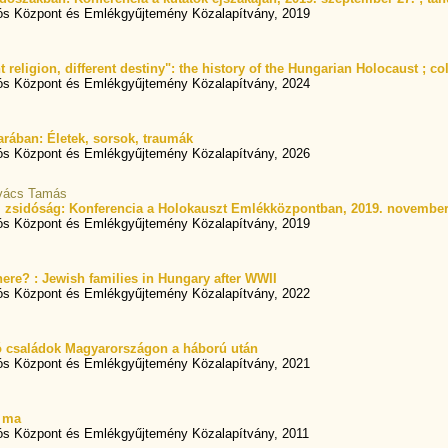
ós Központ és Emlékgyűjtemény Közalapítvány, 2019
nt religion, different destiny": the history of the Hungarian Holocaust ; co
ós Központ és Emlékgyűjtemény Közalapítvány, 2024
rában: Életek, sorsok, traumák
ós Központ és Emlékgyűjtemény Közalapítvány, 2026
ovács Tamás
ki zsidóság: Konferencia a Holokauszt Emlékközpontban, 2019. november
ós Központ és Emlékgyűjtemény Közalapítvány, 2019
re? : Jewish families in Hungary after WWII
ós Központ és Emlékgyűjtemény Közalapítvány, 2022
ó családok Magyarországon a háború után
ós Központ és Emlékgyűjtemény Közalapítvány, 2021
s ma
s Központ és Emlékgyűjtemény Közalapítvány, 2011