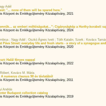
Nagy Adél
t: "... none of them will be spared here."
ós Központ és Emlékgyűjtemény Közalapítvány, 2021
 bennük… az emberi méltóságukat…”: Cigányságkép a Horthy-korabeli sa
ós Központ és Emlékgyűjtemény Közalapítvány, 2024
Ambrus ; Nagy Adél ; Oszkó Ágnes Ivett ; Tóth Katalin, Szerk.: Kovács Tamá
t Páva Street: everyday life and fresh starts - a story of a synagogue an
ós Központ és Emlékgyűjtemény Közalapítvány, 2020
szt: Halál fényes nappal
ós Központ és Emlékgyűjtemény Közalapítvány, 2022
 Róbert, Kovács M. Mária
 A numerus clausus 90 év távlatából
s Központ és Emlékgyűjtemény Közalapítvány, 2011
yi András
nter Budapest collection catalog
ós Központ és Emlékgyűjtemény Közalapítvány, 2019