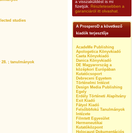
a visszaküldést is mi
fizetjük.
Részletesebben a
garanciáról itt olvashat.
llected studies
A ProsperoD a következő
kiadók terjesztője
AcadeMe Publishing
Apologetica Könyvkiadó
Caeta Könyvkiadó
Danica Könyvkiadó
 28. ; tanulmányok
DE Magyarország a
középkori Európában
Kutatócsoport
Debreceni Egyetem
Történelmi Intézet
Design Media Publishing
Egely
Erdély Történeti Alapítvány
Exit Kiadó
Fátyol Kiadó
Felsőbbfokú Tanulmányok
Intézete
Filmtett Egyesület
Hermeneutikai
Kutatóközpont
Holocaust Dokumentációs