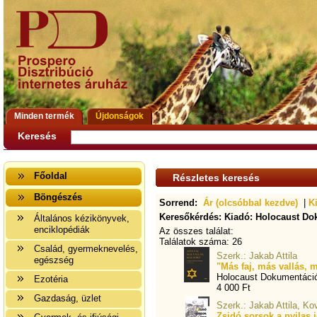
Minden termék
Újdonságok
Keresés
Főoldal
Részletes keresés
Böngészés
Sorrend:
Ár (olcsóbbal kezdve)
|
K
Keresőkérdés: Kiadó: Holocaust D
Általános kézikönyvek,
enciklopédiák
Az összes találat:
Találatok száma: 26
Család, gyermeknevelés,
Szerk.: Jakab Attila
egészség
"Más faj, más vallás, 
Holocaust Dokumentáci
Ezotéria
4 000 Ft
Gazdaság, üzlet
Szerk.: Jakab Attila, K
Zsidó sorsok a nyilas 