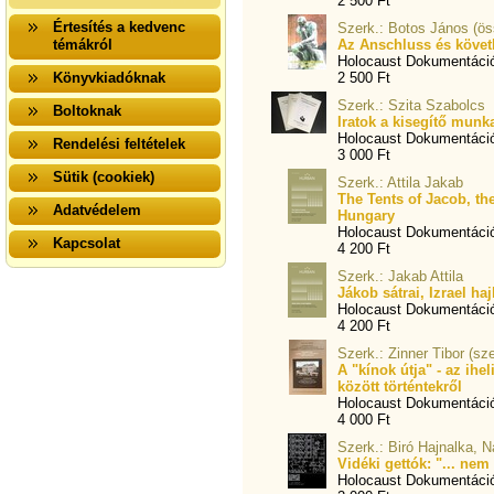
2 500 Ft
Értesítés a kedvenc
Szerk.: Botos János (öss
témákról
Az Anschluss és követ
Holocaust Dokumentáci
Könyvkiadóknak
2 500 Ft
Szerk.: Szita Szabolcs
Boltoknak
Iratok a kisegítő munk
Holocaust Dokumentáci
Rendelési feltételek
3 000 Ft
Sütik (cookiek)
Szerk.: Attila Jakab
The Tents of Jacob, the
Adatvédelem
Hungary
Holocaust Dokumentáci
Kapcsolat
4 200 Ft
Szerk.: Jakab Attila
Jákob sátrai, Izrael ha
Holocaust Dokumentáci
4 200 Ft
Szerk.: Zinner Tibor (sze
A "kínok útja" - az ihe
között történtekről
Holocaust Dokumentáci
4 000 Ft
Szerk.: Biró Hajnalka, 
Vidéki gettók: "... ne
Holocaust Dokumentáci