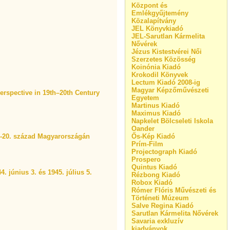
Központ és
Emlékgyűjtemény
Közalapítvány
JEL Könyvkiadó
JEL-Sarutlan Kármelita
Nővérek
Jézus Kistestvérei Női
Szerzetes Közösség
Koinónia Kiadó
Krokodil Könyvek
Lectum Kiadó 2008-ig
Magyar Képzőművészeti
 Perspective in 19th–20th Century
Egyetem
Martinus Kiadó
Maximus Kiadó
Napkelet Bölcseleti Iskola
Oander
 19-20. század Magyarországán
Ős-Kép Kiadó
Prím-Film
Projectograph Kiadó
Prospero
Quintus Kiadó
. június 3. és 1945. július 5.
Rézbong Kiadó
Robox Kiadó
Rómer Flóris Művészeti és
Történeti Múzeum
Salve Regina Kiadó
Sarutlan Kármelita Nővérek
Savaria exkluzív
kiadványok