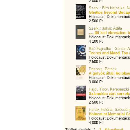
2 000 Ft
Szerk.: Biró Hajnalka, 
Ghettos beyond Budapes
Holocaust Dokumentáci
2 500 Ft
Szerk.: Jakab Attila
„…föl kell ébreszteni
Holocaust Dokumentáci
4 100 Ft
Biró Hajnalka ; Gönczi 
Tzores and Mazel Tov a
Holocaust Dokumentáci
2 500 Ft
Desbois, Patrick
A golyók általi holokau
Holocaust Dokumentáci
3 000 Ft
Hajdu Tibor, Kerepeszki
Számokba zárt sorsok:
Holocaust Dokumentáció
2 500 Ft
Huhák Heléna, Szécsén
Holocaust Memorial Ce
Holocaust Dokumentáci
4 000 Ft
Találati oldalak: 1
2
Következő