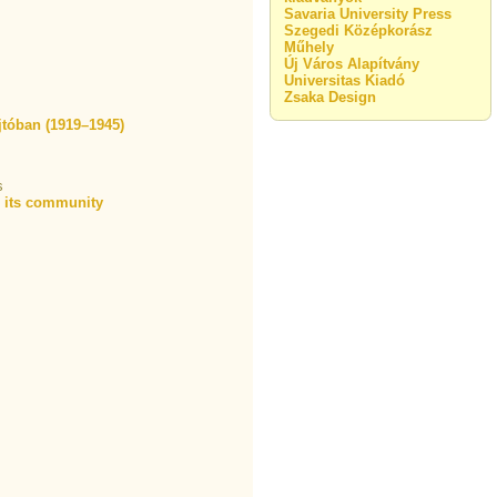
Savaria University Press
Szegedi Középkorász
Műhely
Új Város Alapítvány
Universitas Kiadó
Zsaka Design
jtóban (1919–1945)
s
d its community