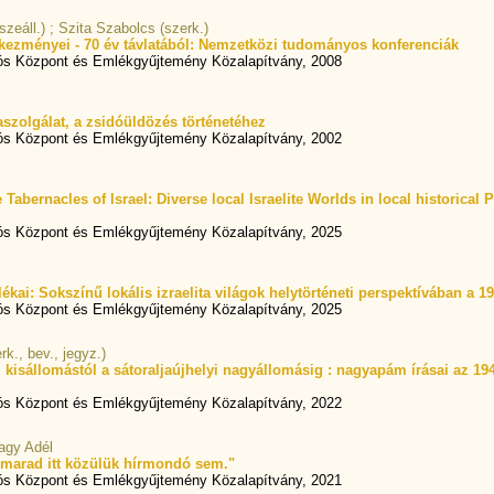
zeáll.) ; Szita Szabolcs (szerk.)
kezményei - 70 év távlatából: Nemzetközi tudományos konferenciák
ós Központ és Emlékgyűjtemény Közalapítvány, 2008
aszolgálat, a zsidóüldözés történetéhez
ós Központ és Emlékgyűjtemény Közalapítvány, 2002
 Tabernacles of Israel: Diverse local Israelite Worlds in local historical
ós Központ és Emlékgyűjtemény Közalapítvány, 2025
jlékai: Sokszínű lokális izraelita világok helytörténeti perspektívában a
ós Központ és Emlékgyűjtemény Közalapítvány, 2025
rk., bev., jegyz.)
li kisállomástól a sátoraljaújhelyi nagyállomásig : nagyapám írásai az 1944
ós Központ és Emlékgyűjtemény Közalapítvány, 2022
Nagy Adél
m marad itt közülük hírmondó sem."
ós Központ és Emlékgyűjtemény Közalapítvány, 2021