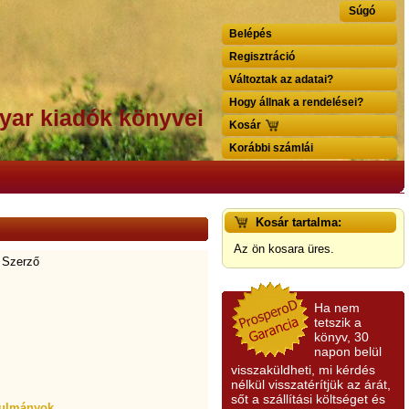
Súgó
Belépés
Regisztráció
Változtak az adatai?
Hogy állnak a rendelései?
yar kiadók könyvei
Kosár
Korábbi számlái
Kosár tartalma:
Az ön kosara üres.
 Szerző
Ha nem
tetszik a
könyv, 30
napon belül
visszaküldheti, mi kérdés
nélkül visszatérítjük az árát,
sőt a szállítási költséget és
anulmányok