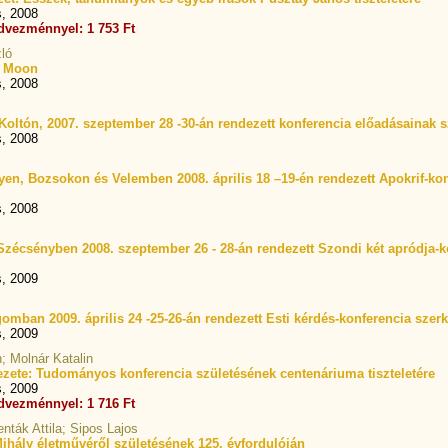
s, 2008
dvezménnyel: 1 753 Ft
ló
e Moon
s, 2008
oltón, 2007. szeptember 28 -30-án rendezett konferencia előadásainak sz
s, 2008
en, Bozsokon és Velemben 2008. április 18 –19-én rendezett Apokrif-konf
s, 2008
Szécsényben 2008. szeptember 26 - 28-án rendezett Szondi két apródja-ko
s, 2009
omban 2009. április 24 -25-26-án rendezett Esti kérdés-konferencia szerk
s, 2009
n; Molnár Katalin
zete: Tudományos konferencia születésének centenáriuma tiszteletére
s, 2009
dvezménnyel: 1 716 Ft
enták Attila; Sipos Lajos
 Mihály életművéről születésének 125. évfordulóján