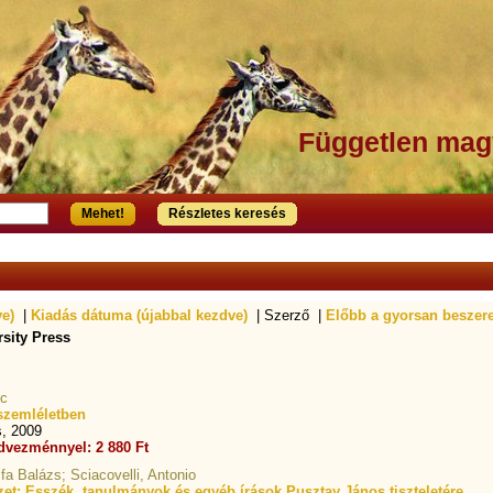
Független mag
Mehet!
Részletes keresés
ve)
|
Kiadás dátuma (újabbal kezdve)
| Szerző |
Előbb a gyorsan beszer
rsity Press
nc
-szemléletben
s, 2009
dvezménnyel: 2 880 Ft
fa Balázs; Sciacovelli, Antonio
et: Esszék, tanulmányok és egyéb írások Pusztay János tiszteletére