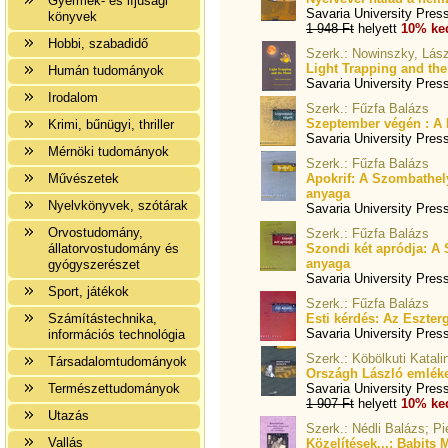
Gyermek- és ifjúsági
Savaria University Pres
könyvek
1 948 Ft
helyett
10% ke
Hobbi, szabadidő
Szerk.: Nowinszky, Lász
Light Trapping and th
Humán tudományok
Savaria University Pres
Irodalom
Szerk.: Fűzfa Balázs
Szeptember végén : A K
Krimi, bűnügyi, thriller
Savaria University Pres
Mérnöki tudományok
Szerk.: Fűzfa Balázs
Művészetek
Apokrif: A Szombathely
anyaga
Nyelvkönyvek, szótárak
Savaria University Pres
Orvostudomány,
Szerk.: Fűzfa Balázs
állatorvostudomány és
Szondi két apródja: A 
anyaga
gyógyszerészet
Savaria University Pres
Sport, játékok
Szerk.: Fűzfa Balázs
Számítástechnika,
Esti kérdés: Az Eszterg
Savaria University Pres
információs technológia
Szerk.: Köbölkuti Katali
Társadalomtudományok
Országh László emléke
Természettudományok
Savaria University Pres
1 907 Ft
helyett
10% ke
Utazás
Szerk.: Nédli Balázs; Pi
Vallás
Közelítések...: Babits