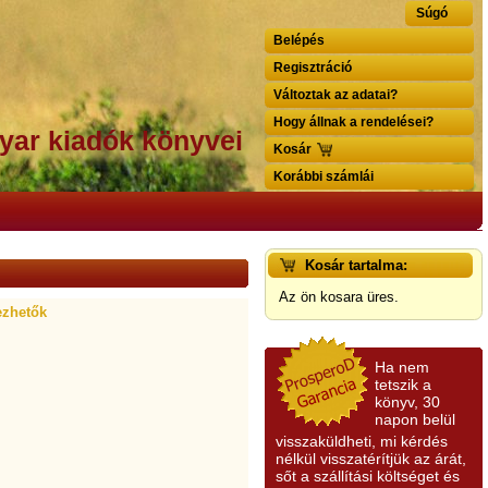
Súgó
Belépés
Regisztráció
Változtak az adatai?
Hogy állnak a rendelései?
yar kiadók könyvei
Kosár
Korábbi számlái
Kosár tartalma:
Az ön kosara üres.
ezhetők
Ha nem
tetszik a
könyv, 30
napon belül
visszaküldheti, mi kérdés
nélkül visszatérítjük az árát,
sőt a szállítási költséget és