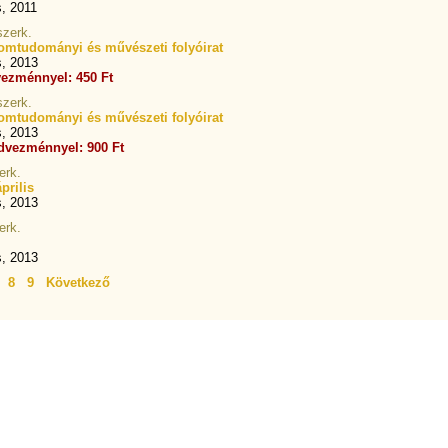
s, 2011
szerk.
lomtudományi és művészeti folyóirat
s, 2013
ezménnyel: 450 Ft
szerk.
lomtudományi és művészeti folyóirat
s, 2013
dvezménnyel: 900 Ft
erk.
prilis
s, 2013
erk.
s, 2013
8
9
Következő