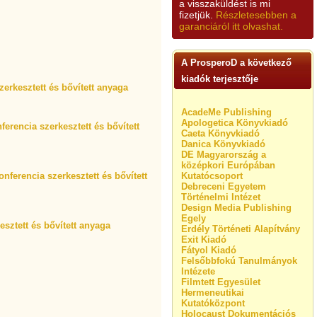
a visszaküldést is mi
fizetjük.
Részletesebben a
garanciáról itt olvashat.
A ProsperoD a következő
kiadók terjesztője
erkesztett és bővített anyaga
AcadeMe Publishing
Apologetica Könyvkiadó
erencia szerkesztett és bővített
Caeta Könyvkiadó
Danica Könyvkiadó
DE Magyarország a
középkori Európában
nferencia szerkesztett és bővített
Kutatócsoport
Debreceni Egyetem
Történelmi Intézet
Design Media Publishing
Egely
esztett és bővített anyaga
Erdély Történeti Alapítvány
Exit Kiadó
Fátyol Kiadó
Felsőbbfokú Tanulmányok
Intézete
Filmtett Egyesület
Hermeneutikai
Kutatóközpont
Holocaust Dokumentációs