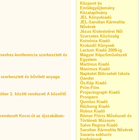
Központ és
Emlékgyűjtemény
Közalapítvány
JEL Könyvkiadó
JEL-Sarutlan Kármelita
Nővérek
Jézus Kistestvérei Női
Szerzetes Közösség
Koinónia Kiadó
Krokodil Könyvek
Lectum Kiadó 2008-ig
veshez-konferencia szerkesztett és
Magyar Képzőművészeti
Egyetem
Martinus Kiadó
Maximus Kiadó
Napkelet Bölcseleti Iskola
 szerkesztett és bővített anyaga
Oander
Ős-Kép Kiadó
Prím-Film
Projectograph Kiadó
ber 2. között rendezett A közelítő
Prospero
Quintus Kiadó
Rézbong Kiadó
Robox Kiadó
endezett Kocsi-út az éjszakában-
Rómer Flóris Művészeti és
Történeti Múzeum
Salve Regina Kiadó
Sarutlan Kármelita Nővérek
Savaria exkluzív
kiadványok