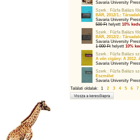
Savaria University Pres
Szerk.: Fűzfa Balázs fő
BÁR, 2012/1.: Társada
Savaria University Pres
500 Ft
helyett
10% kedv
Szerk.: Fűzfa Balázs fő
BÁR, 2012/2.: Társada
Savaria University Pres
1 000 Ft
helyett
10% ke
Szerk.: Fűzfa Balázs sz
A vén cigány: A 2012. á
Savaria University Pres
Szerk.: Fűzfa Balázs sz
Eszmélet
Savaria University Pres
Találati oldalak: 1
2
3
4
5
6
7