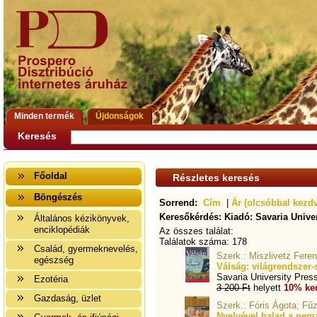
Minden termék
Újdonságok
Keresés
Főoldal
Részletes keresés
Böngészés
Sorrend:
Cím
|
Ár (olcsóbbal kezd
Keresőkérdés: Kiadó: Savaria Unive
Általános kézikönyvek,
enciklopédiák
Az összes találat:
Találatok száma: 178
Család, gyermeknevelés,
Szerk.: Miszlivetz Fere
egészség
Válság: világrendszer
Savaria University Pres
Ezotéria
3 200 Ft
helyett
10% ke
Gazdaság, üzlet
Szerk.: Fóris Ágota; Fűz
Nyelvével halad a nemz