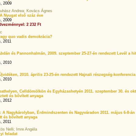
s, 2009
 Juhász Andrea; Kovács Ágnes
 Nyugat első száz éve
s, 2009
dvezménnyel: 2 232 Ft
nc
vagy quo vadis demokrácia?
s, 2011
Abdán és Pannonhalmán, 2009. szeptember 25-27-én rendezett Levél a hit
s, 2010
jvidéken, 2010. április 23-25-én rendezett Hajnali részegség-konferencia
s, 2010
bathelyen, Celldömölkön és Egyházashetyén 2011. szeptember 30. és októ
ztett és bővített anyaga
s, 2012
n: A Nagykárolyban, Érdmindszenten és Nagyváradon 2011. május 6-8-án r
t és bővített anyaga
s, 2011
tös Nelli; Imre Angéla
yi feladat