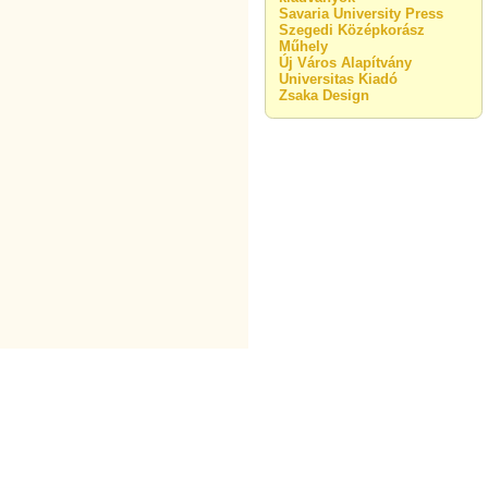
Savaria University Press
Szegedi Középkorász
Műhely
Új Város Alapítvány
Universitas Kiadó
Zsaka Design