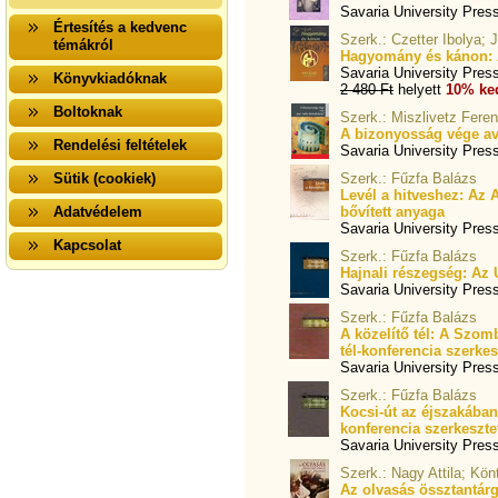
Savaria University Pres
Értesítés a kedvenc
Szerk.: Czetter Ibolya;
témákról
Hagyomány és kánon: A
Savaria University Pres
Könyvkiadóknak
2 480 Ft
helyett
10% ke
Boltoknak
Szerk.: Miszlivetz Fere
A bizonyosság vége a
Rendelési feltételek
Savaria University Pres
Sütik (cookiek)
Szerk.: Fűzfa Balázs
Levél a hitveshez: Az 
Adatvédelem
bővített anyaga
Savaria University Pres
Kapcsolat
Szerk.: Fűzfa Balázs
Hajnali részegség: Az Ú
Savaria University Pres
Szerk.: Fűzfa Balázs
A közelítő tél: A Szom
tél-konferencia szerkes
Savaria University Pres
Szerk.: Fűzfa Balázs
Kocsi-út az éjszakába
konferencia szerkesztet
Savaria University Pres
Szerk.: Nagy Attila; Kön
Az olvasás össztantárg