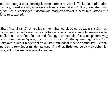
ként jelent meg a parajelenségek témakörében a szerző „Titokzatos erők tu
r nagy sikert aratott, a parajelenségek széles körét (tűztánc, telepátia, ti
ció, stb.) és a lehetséges tudományos magyarázatokat is bemutató, átfogó mű
ővítette a szerző.
atba a "kanálhajlító" Uri Geller, s nyomában ezrek és ezrek tapasztalták me
is nagyobb vihart kavart az asztaltáncoltatás szokásának robbanásszerű te
ációkon át – s azóta néma csend. De ugyanez mondható el a telepátiáról vagy 
t ezekre a jelenségekre, igaz nem is keres, sőt. Pedig ezek ugyanúgy létez
munkájával sikerült megérteni az okukat, működési mechanizmusukat. Létezi
t az élet, a természet mindenütt használja őket. Érdemes velük mélyebben is
 -, akkor kikerülhetetlenekké válnak.