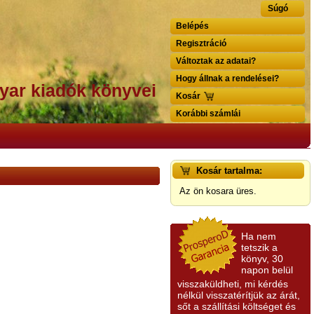
Súgó
Belépés
Regisztráció
Változtak az adatai?
Hogy állnak a rendelései?
yar kiadók könyvei
Kosár
Korábbi számlái
Kosár tartalma:
Az ön kosara üres.
Ha nem
tetszik a
könyv, 30
napon belül
visszaküldheti, mi kérdés
nélkül visszatérítjük az árát,
sőt a szállítási költséget és