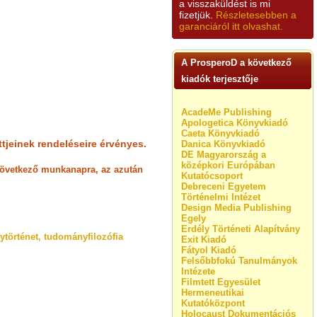
a visszaküldést is mi
fizetjük.
Részletesebben a
garanciáról itt olvashat.
A ProsperoD a következő
kiadók terjesztője
AcadeMe Publishing
Apologetica Könyvkiadó
Caeta Könyvkiadó
tjeinek rendeléseire érvényes.
Danica Könyvkiadó
DE Magyarország a
középkori Európában
t következő munkanapra, az azután
Kutatócsoport
Debreceni Egyetem
Történelmi Intézet
Design Media Publishing
Egely
Erdély Történeti Alapítvány
történet, tudományfilozófia
Exit Kiadó
Fátyol Kiadó
Felsőbbfokú Tanulmányok
Intézete
Filmtett Egyesület
Hermeneutikai
Kutatóközpont
Holocaust Dokumentációs