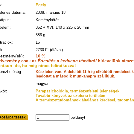
:
Egely
elenés dátuma:
2008. március 18
típus:
Keménykötés
delem:
352 + XVI, 140 x 225 x 20 mm
586 g
ztrációk:
16
ár:
2730 Ft (áfával)
ezmény(ek):
10 %
edvezmény csak az
Értesítés a kedvenc témákról
hírlevelünk címzet
intson ide, ha még nincs feliratkozva!
erezhetőség:
Készleten van. A délelőtt 11 h-ig elküldött rendelés
leadottat a második munkanapra szállítjuk.
:
magyar
kör:
Parapszichológia, természetfeletti jelenségek
További könyvek az ezotéria területén
A természettudományok általános kérdései, tudomány
osárba teszek
példányt