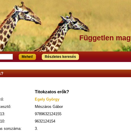
Független mag
Mehet!
Részletes keresés
k?
Titokzatos erők?
ző:
Egely György
kesztő:
Mészáros Gábor
13:
9789632124155
10:
9632124154
ás sorszáma:
3.