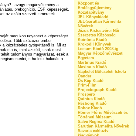
Központ és
dománya? - avagy magánvélemény a
Emlékgyűjtemény
sztánlátás, prekogníció, ESP képességek,
Közalapítvány
vet az azóta szerzett ismeretek
JEL Könyvkiadó
JEL-Sarutlan Kármelita
Nővérek
Jézus Kistestvérei Női
Szerzetes Közösség
g saját magukon ugyanezt a képességet.
Koinónia Kiadó
rjedése. Több százezer ember
Krokodil Könyvek
a kézrátételes gyógyításról is. Mi az
Lectum Kiadó 2008-ig
nek ma is, mint azelőtt, csak most
Magyar Képzőművészeti
k tehát tudományos magyarázat, ezek a
Egyetem
 megismerkedni, s ha lesz haladás a
Martinus Kiadó
Maximus Kiadó
Napkelet Bölcseleti Iskola
Oander
Ős-Kép Kiadó
Prím-Film
Projectograph Kiadó
Prospero
Quintus Kiadó
Rézbong Kiadó
Robox Kiadó
Rómer Flóris Művészeti és
Történeti Múzeum
Salve Regina Kiadó
Sarutlan Kármelita Nővérek
Savaria exkluzív
kiadványok