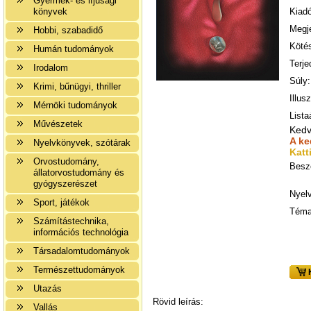
Gyermek- és ifjúsági
könyvek
Kiadó
Megj
Hobbi, szabadidő
Kötés
Humán tudományok
Terje
Irodalom
Súly:
Krimi, bűnügyi, thriller
Illus
Mérnöki tudományok
Lista
Művészetek
Kedv
A k
Nyelvkönyvek, szótárak
Katt
Orvostudomány,
Besz
állatorvostudomány és
gyógyszerészet
Nyelv
Sport, játékok
Téma
Számítástechnika,
információs technológia
Társadalomtudományok
Természettudományok
K
Utazás
Rövid leírás:
Vallás