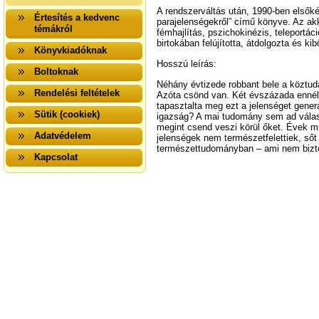
A rendszerváltás után, 1990-ben első
Értesítés a kedvenc
parajelenségekről” című könyve. Az akko
témákról
fémhajlítás, pszichokinézis, teleportá
birtokában felújította, átdolgozta és kib
Könyvkiadóknak
Hosszú leírás:
Boltoknak
Néhány évtizede robbant bele a köztud
Rendelési feltételek
Azóta csönd van. Két évszázada ennél 
tapasztalta meg ezt a jelenséget gener
Sütik (cookiek)
igazság? A mai tudomány sem ad válasz
megint csend veszi körül őket. Évek 
Adatvédelem
jelenségek nem természetfelettiek, ső
természettudományban – ami nem biztos
Kapcsolat