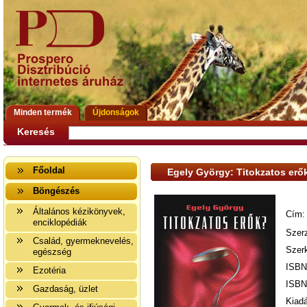
Minden termék
Újdonságok
Keresés
Főoldal
Egely György: Titokzatos erő
Böngészés
Általános kézikönyvek,
Cím:
enciklopédiák
Szer
Család, gyermeknevelés,
Szer
egészség
ISBN
Ezotéria
ISBN
Gazdaság, üzlet
Kiad