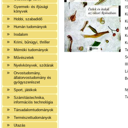
Gyermek- és ifjúsági
I
könyvek
K
Hobbi, szabadidő
K
Humán tudományok
M
Irodalom
K
Krimi, bűnügyi, thriller
K
Mérnöki tudományok
T
S
Művészetek
Il
Nyelvkönyvek, szótárak
Li
Orvostudomány,
állatorvostudomány és
B
gyógyszerészet
Sport, játékok
N
T
Számítástechnika,
információs technológia
Társadalomtudományok
Természettudományok
Utazás