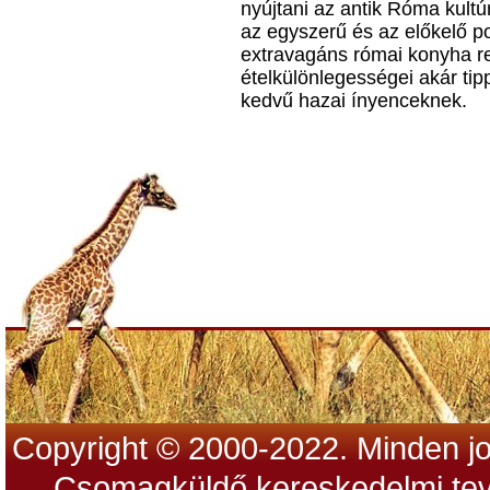
nyújtani az antik Róma kultú
az egyszerű és az előkelő p
extravagáns római konyha r
ételkülönlegességei akár tip
kedvű hazai ínyenceknek.
Copyright © 2000-2022. Minden jo
Csomagküldő kereskedelmi tev