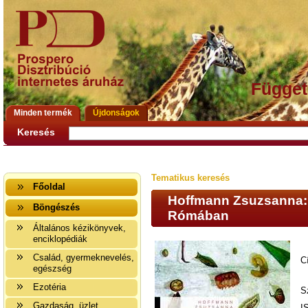
Függet
Minden termék
Újdonságok
Keresés
Tematikus keresés
Főoldal
Hoffmann Zsuzsanna: É
Böngészés
Rómában
Általános kézikönyvek,
enciklopédiák
Család, gyermeknevelés,
C
egészség
Ezotéria
S
Gazdaság, üzlet
I