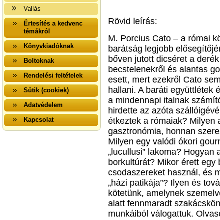
Vallás
Rövid leírás:
Értesítés a kedvenc
témákról
M. Porcius Cato – a római k
Könyvkiadóknak
barátság legjobb elősegítőjéne
bőven jutott dicséret a deré
Boltoknak
becstelenekről és alantas 
Rendelési feltételek
esett, mert ezekről Cato se
hallani. A baráti együttlétek
Sütik (cookiek)
a mindennapi italnak számító 
Adatvédelem
hirdette az azóta szállóigév
Kapcsolat
étkeztek a rómaiak? Milyen 
gasztronómia, honnan szerez
Milyen egy valódi ókori go
„lucullusi” lakoma? Hogyan al
borkultúrát? Mikor érett egy 
csodaszereket használ, és m
„házi patikája”? Ilyen és to
kötetünk, amelynek szemelvé
alatt fennmaradt szakácskön
munkáiból válogattuk. Olvas