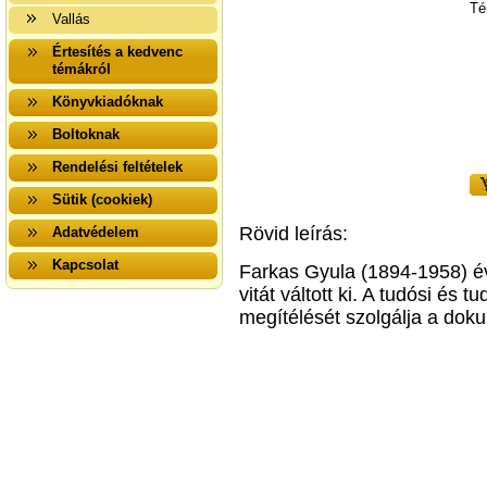
Té
Vallás
Értesítés a kedvenc
témákról
Könyvkiadóknak
Boltoknak
Rendelési feltételek
Sütik (cookiek)
Rövid leírás:
Adatvédelem
Kapcsolat
Farkas Gyula (1894-1958) év
vitát váltott ki. A tudósi és
megítélését szolgálja a do