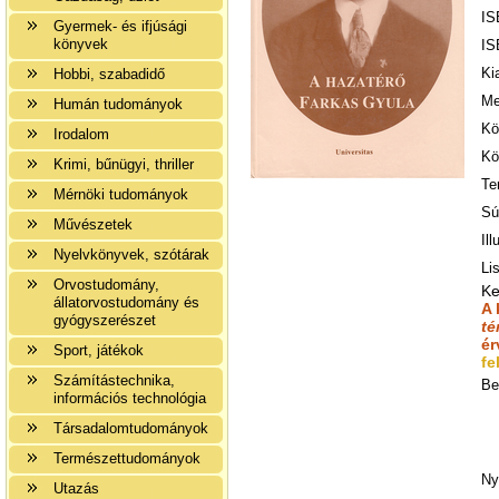
IS
Gyermek- és ifjúsági
könyvek
IS
Ki
Hobbi, szabadidő
Me
Humán tudományok
Kö
Irodalom
Kö
Krimi, bűnügyi, thriller
Te
Mérnöki tudományok
Sú
Művészetek
Ill
Nyelvkönyvek, szótárak
Li
Orvostudomány,
Ke
állatorvostudomány és
A 
gyógyszerészet
té
ér
Sport, játékok
fe
Számítástechnika,
Be
információs technológia
Társadalomtudományok
Természettudományok
Ny
Utazás