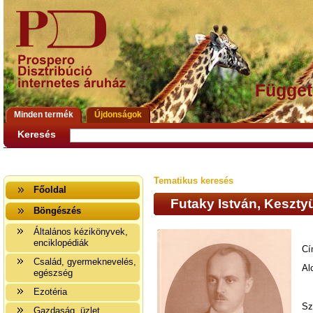
Függet
Minden termék
Újdonságok
Keresés
Tematikus keresés
Főoldal
Futaky István, Keszty
Böngészés
Általános kézikönyvek,
enciklopédiák
Cí
Család, gyermeknevelés,
Al
egészség
Ezotéria
Sz
Gazdaság, üzlet