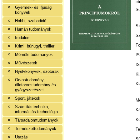
cí
Gyermek- és ifjúsági
So
könyvek
Hobbi, szabadidő
Sz
Humán tudományok
Sz
Irodalom
Fo
Krimi, bűnügyi, thriller
Mérnöki tudományok
IS
Művészetek
IS
Nyelvkönyvek, szótárak
Ki
Orvostudomány,
Ki
állatorvostudomány és
gyógyszerészet
Sport, játékok
Me
Számítástechnika,
Kö
információs technológia
Kö
Társadalomtudományok
Természettudományok
Te
Utazás
Sú