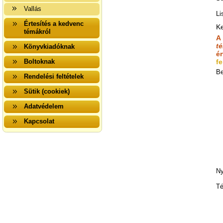
Vallás
Li
Értesítés a kedvenc
K
témákról
A
t
Könyvkiadóknak
é
Boltoknak
fe
Be
Rendelési feltételek
Sütik (cookiek)
Adatvédelem
Kapcsolat
Ny
Té