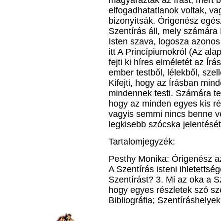
magyarázták az Írást, mert b
elfogadhatatlanok voltak, va
bizonyítsák. Órigenész egé
Szentírás áll, mely számára K
Isten szava, logosza azonos 
itt A Princípiu­mokról (Az a
fejti ki híres elméletét az Ír
ember testből, lélekből, szel
Kifejti, hogy az Írásban min
mindennek testi. Számára tehá
hogy az minden egyes kis rés
vagyis semmi nincs benne vél
legkisebb szócska jelentését
Tartalomjegyzék:
Pesthy Monika: Órigenész az
A Szentírás isteni ihletettség
Szentírást? 3. Mi az oka a 
hogy egyes részletek szó sze
Bibliográfia; Szentíráshelye