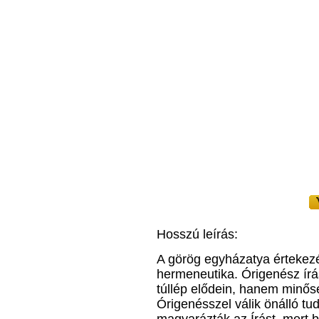
Hosszú leírás:
A görög egyházatya értekezés
hermeneutika. Órigenész ír
túllép elődein, hanem minősé
Órigenésszel válik önálló t