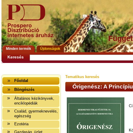
Függet
Minden termék
Újdonságok
Keresés
Tematikus keresés
Főoldal
Órigenész: A Princípiu
Böngészés
Általános kézikönyvek,
enciklopédiák
Cí
Család, gyermeknevelés,
egészség
Ezotéria
Kö
Gazdaság, üzlet