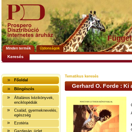
Függet
Minden termék
Újdonságok
Keresés
Tematikus keresés
Főoldal
Gerhard O. Forde : Ki
Böngészés
Általános kézikönyvek,
enciklopédiák
Család, gyermeknevelés,
egészség
Ezotéria
Gazdaság, üzlet