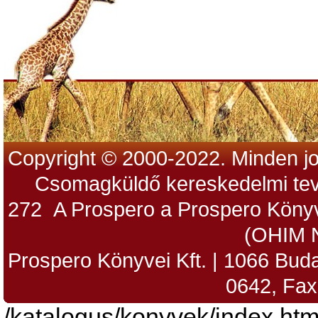
Copyright © 2000-2022. Minden jo
Csomagküldő kereskedelmi tev
272 A Prospero a Prospero Könyv
(OHIM 
Prospero Könyvei Kft. | 1066 Budap
0642, Fax
/katalogus/konyvek/index.htm