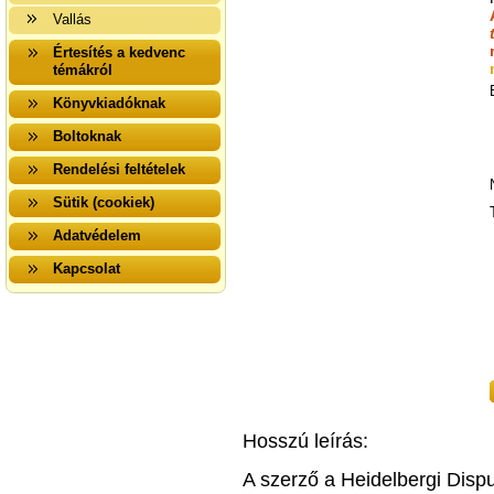
Vallás
Értesítés a kedvenc
témákról
Könyvkiadóknak
Boltoknak
Rendelési feltételek
Sütik (cookiek)
Adatvédelem
Kapcsolat
Hosszú leírás:
A szerző a Heidelbergi Dispu