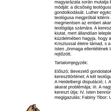
magyarázata során mutatja be
módját: a dicsőség teológus
gondolkodását. Luther egyko
teológusa megpróbál kitérni 
megmentsen az emberi akara
teológiája számára. A kere
kiutat, mert állandóan leleple
küzdelmében hagyja, hogy a
Krisztussal életre támad, s 
Isten „önmaga ellentétének l
rejtőzött.
Tartalomjegyzék:
Előszó; Bevezető gondolatok;
kereszttörténet; A két teológ
A Heidelbergi disputáció; I. 
akarat problémája; III. A nag
kereszt útja; IV. Isten bennün
megigazulás; Fabiny Tibor: 