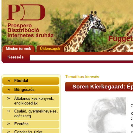
Függet
Minden termék
Újdonságok
Keresés
Tematikus keresés
Főoldal
Soren Kierkegaard: É
Böngészés
Általános kézikönyvek,
enciklopédiák
C
Család, gyermeknevelés,
K
egészség
c
Ezotéria
S
Gazdaság, üzlet