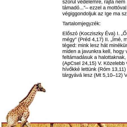
szorul védelemre, rajta nem
támadó...”– ezzel a mottóval
végiggondoljuk az Ige ma s
Tartalomjegyzék:
Előszó (Kocziszky Éva) I. „
mégy” (Préd 4,17) II. „Ímé, 
téged: mink lesz hát minékünk
miden a javunkra kell, hogy 
feltámadásuk a halottaknak
(ApCsel 24,15) V. Közelebb
hívőkké lettünk (Róm 13,11) 
tárgyává lesz (Mt 5,10–12) V