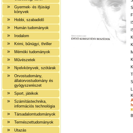
S
Gyermek- és ifjúsági
S
könyvek
F
Hobbi, szabadidő
I
Humán tudományok
I
Irodalom
K
Krimi, bűnügyi, thriller
K
Mérnöki tudományok
M
K
Művészetek
K
Nyelvkönyvek, szótárak
T
Orvostudomány,
állatorvostudomány és
S
gyógyszerészet
L
Sport, játékok
K
A
Számítástechnika,
h
információs technológia
K
Társadalomtudományok
B
Természettudományok
Utazás