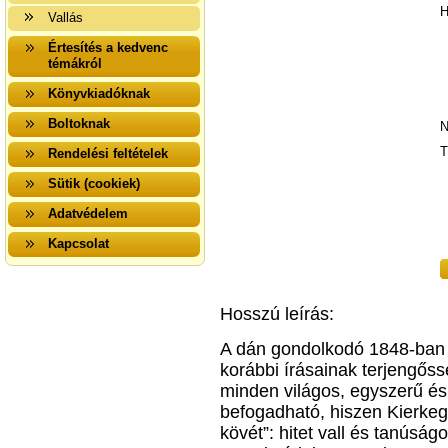
H
Vallás
Értesítés a kedvenc
témákról
Könyvkiadóknak
Boltoknak
N
T
Rendelési feltételek
Sütik (cookiek)
Adatvédelem
Kapcsolat
Hosszú leírás:
A dán gondolkodó 1848-ban í
korábbi írásainak terjengő
minden világos, egyszerű é
befogadható, hiszen Kierkeg
kövét”: hitet vall és tanúság