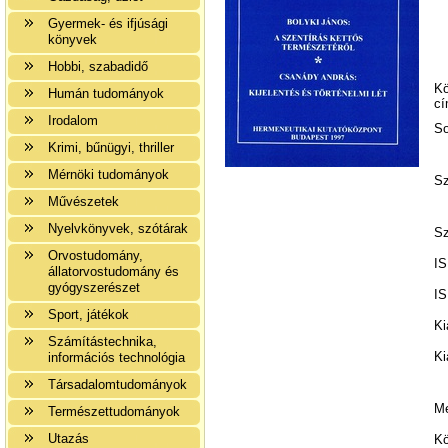
Gyermek- és ifjúsági
könyvek
Hobbi, szabadidő
Kö
Humán tudományok
cí
Irodalom
So
Krimi, bűnügyi, thriller
Mérnöki tudományok
Sz
Művészetek
Nyelvkönyvek, szótárak
Sz
Orvostudomány,
IS
állatorvostudomány és
gyógyszerészet
IS
Sport, játékok
Ki
Számítástechnika,
Ki
információs technológia
Társadalomtudományok
Me
Természettudományok
Utazás
Kö