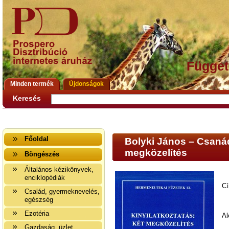
Függet
Minden termék
Újdonságok
Keresés
Főoldal
Bolyki János – Csanád
megközelítés
Böngészés
Általános kézikönyvek,
enciklopédiák
Cí
Család, gyermeknevelés,
egészség
Ezotéria
Al
Gazdaság, üzlet