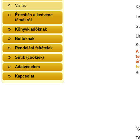
Vallás
Kö
Értesítés a kedvenc
Te
témákról
Sú
Könyvkiadóknak
Li
Boltoknak
K
Rendelési feltételek
A
t
Sütik (cookiek)
é
fe
Adatvédelem
Be
Kapcsolat
Ny
Té