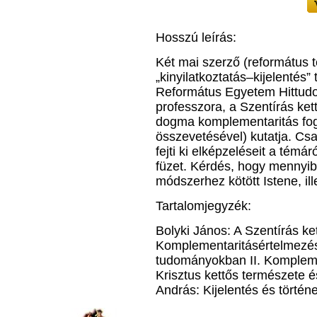
Hosszú leírás:
Két mai szerző (református t
„kinyilatkoztatás–kijelentés
Református Egyetem Hittud
professzora, a Szentírás ket
dogma komplementaritás fog
összevetésével) kutatja. Cs
fejti ki elképzeléseit a témár
füzet. Kérdés, hogy mennyib
módszerhez kötött Istene, il
Tartalomjegyzék:
Bolyki János: A Szentírás ket
Komplementaritásértelmezés
tudományokban II. Komplemen
Krisztus kettős természete é
András: Kijelentés és történe