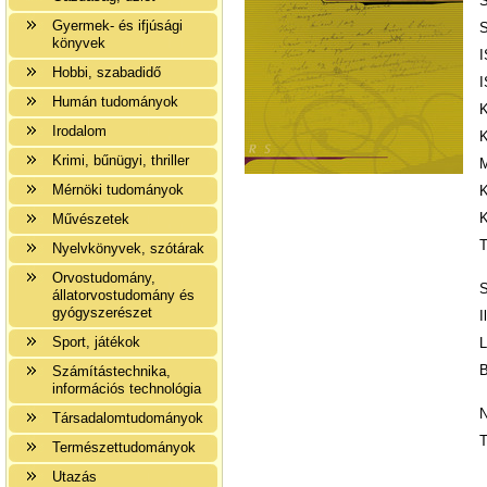
S
Gyermek- és ifjúsági
S
könyvek
I
Hobbi, szabadidő
I
Humán tudományok
K
Irodalom
K
Krimi, bűnügyi, thriller
M
Mérnöki tudományok
K
K
Művészetek
T
Nyelvkönyvek, szótárak
Orvostudomány,
S
állatorvostudomány és
gyógyszerészet
I
Sport, játékok
L
B
Számítástechnika,
információs technológia
N
Társadalomtudományok
T
Természettudományok
Utazás