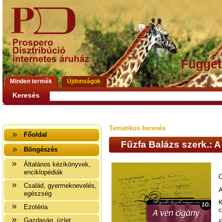
Függet
Minden termék
Újdonságok
Keresés
Tematikus keresés
Főoldal
Fűzfa Balázs szerk.: 
Böngészés
Általános kézikönyvek,
enciklopédiák
C
Család, gyermeknevelés,
A
egészség
K
Ezotéria
c
Gazdaság, üzlet