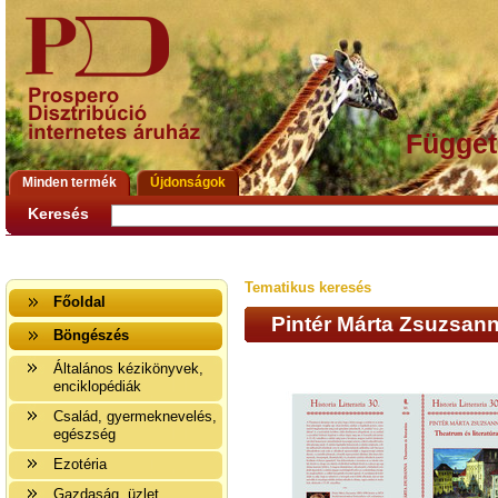
Függet
Minden termék
Újdonságok
Keresés
Tematikus keresés
Főoldal
Pintér Márta Zsuzsann
Böngészés
Általános kézikönyvek,
enciklopédiák
Család, gyermeknevelés,
egészség
Ezotéria
Gazdaság, üzlet