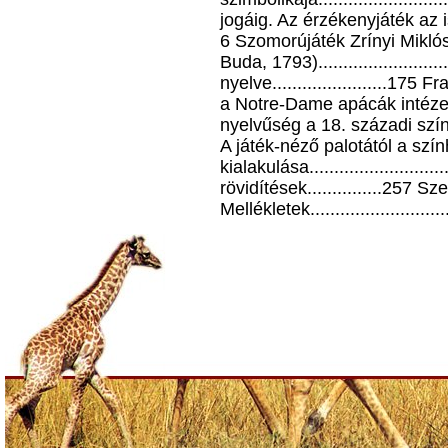
jogáig. Az érzékenyjáték az isko
6 Szomorújáték Zrínyi Miklósr
Buda, 1793).......................
nyelve.......................1
a Notre-Dame apácák intézetében
nyelvűség a 18. századi színjáté
A játék-néző palotától a szí
kialakulása........................
rövidítések...............257 Sze
Mellékletek.........................