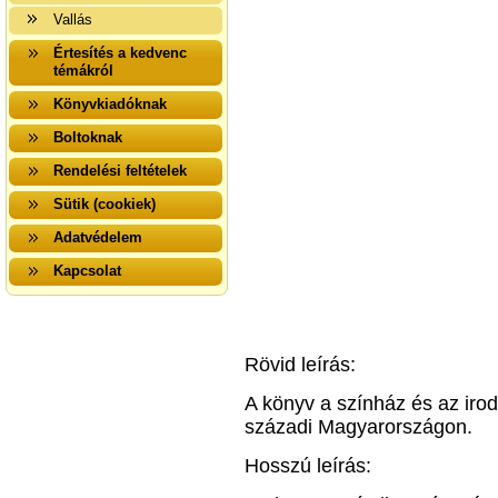
Vallás
Értesítés a kedvenc
témákról
Könyvkiadóknak
Boltoknak
Rendelési feltételek
Sütik (cookiek)
Adatvédelem
Kapcsolat
Rövid leírás:
A könyv a színház és az irod
századi Magyarországon.
Hosszú leírás: