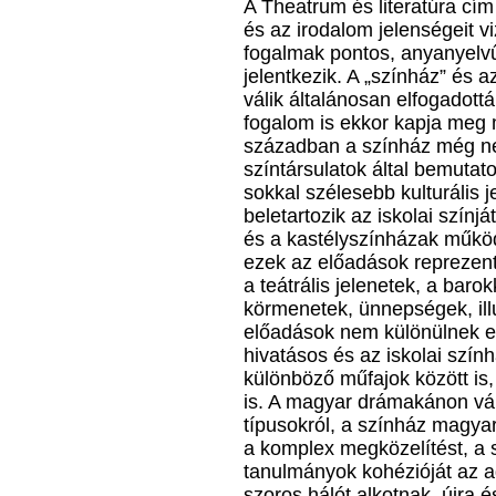
A Theatrum és literatúra cím
és az irodalom jelenségeit v
fogalmak pontos, anyanyelv
jelentkezik. A „színház” és a
válik általánosan elfogadottá
fogalom is ekkor kapja meg m
században a színház még ne
színtársulatok által bemutato
sokkal szélesebb kulturális 
beletartozik az iskolai szín
és a kastélyszínházak műkö
ezek az előadások reprezentá
a teátrális jelenetek, a baro
körmenetek, ünnepségek, ill
előadások nem különülnek e
hivatásos és az iskolai szính
különböző műfajok között is
is. A magyar drámakánon vál
típusokról, a színház magya
a komplex megközelítést, a s
tanulmányok kohézióját az a
szoros hálót alkotnak, újra 