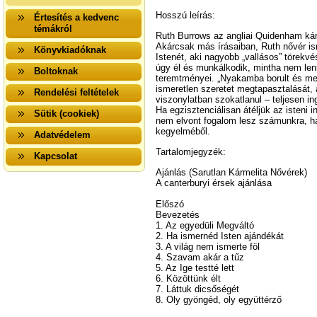
Hosszú leírás:
Értesítés a kedvenc
témákról
Ruth Burrows az angliai Quidenham kár
Akárcsak más írásaiban, Ruth nővér ism
Könyvkiadóknak
Istenét, aki nagyobb „vallásos” törekvé
úgy él és munkálkodik, mintha nem lenn
Boltoknak
teremtményei. „Nyakamba borult és megc
ismeretlen szeretet megtapasztalását, 
Rendelési feltételek
viszonylatban szokatlanul – teljesen i
Ha egzisztenciálisan átéljük az isteni
Sütik (cookiek)
nem elvont fogalom lesz számunkra, h
kegyelméből.
Adatvédelem
Tartalomjegyzék:
Kapcsolat
Ajánlás (Sarutlan Kármelita Nővérek)
A canterburyi érsek ajánlása
Előszó
Bevezetés
1. Az egyedüli Megváltó
2. Ha ismernéd Isten ajándékát
3. A világ nem ismerte föl
4. Szavam akár a tűz
5. Az Ige testté lett
6. Közöttünk élt
7. Láttuk dicsőségét
8. Oly gyöngéd, oly együttérző