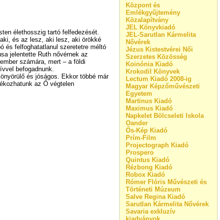
Központ és
Emlékgyűjtemény
Közalapítvány
JEL Könyvkiadó
ten élethosszig tartó felfedezését.
JEL-Sarutlan Kármelita
ki, és az lesz, aki lesz, aki örökké
Nővérek
 és felfoghatatlanul szeretetre méltó
Jézus Kistestvérei Női
sa jelentette Ruth nővérnek az
Szerzetes Közösség
 ember számára, mert – a földi
Koinónia Kiadó
zívvel befogadnunk.
Krokodil Könyvek
 könyörülő és jóságos. Ekkor többé már
Lectum Kiadó 2008-ig
dékozhatunk az Ő végtelen
Magyar Képzőművészeti
Egyetem
Martinus Kiadó
Maximus Kiadó
Napkelet Bölcseleti Iskola
Oander
Ős-Kép Kiadó
Prím-Film
Projectograph Kiadó
Prospero
Quintus Kiadó
Rézbong Kiadó
Robox Kiadó
Rómer Flóris Művészeti és
Történeti Múzeum
Salve Regina Kiadó
Sarutlan Kármelita Nővérek
Savaria exkluzív
kiadványok