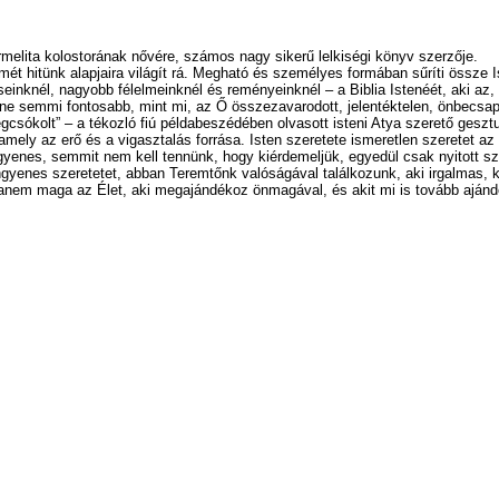
melita kolostorának nővére, számos nagy sikerű lelkiségi könyv szerzője.
ét hitünk alapjaira világít rá. Megható és személyes formában sűríti össze Is
seinknél, nagyobb félelmeinknél és reményeinknél – a Biblia Istenéét, aki az, a
e semmi fontosabb, mint mi, az Ő összezavarodott, jelentéktelen, önbecsapó
sókolt” – a tékozló fiú példabeszédében olvasott isteni Atya szerető gesztu
amely az erő és a vigasztalás forrása. Isten szeretete ismeretlen szeretet az
ngyenes, semmit nem kell tennünk, hogy kiérdemeljük, egyedül csak nyitott s
 ingyenes szeretetet, abban Teremtőnk valóságával találkozunk, aki irgalmas,
anem maga az Élet, aki megajándékoz önmagával, és akit mi is tovább aján