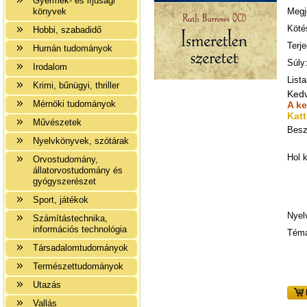
Gyermek- és ifjúsági
könyvek
Megj
Köté
Hobbi, szabadidő
Terj
Humán tudományok
Súly
Irodalom
Lista
Krimi, bűnügyi, thriller
Ked
Mérnöki tudományok
A k
Katt
Művészetek
Besz
Nyelvkönyvek, szótárak
Hol 
Orvostudomány,
állatorvostudomány és
gyógyszerészet
Sport, játékok
Nyel
Számítástechnika,
információs technológia
Téma
Társadalomtudományok
Természettudományok
Utazás
Vallás