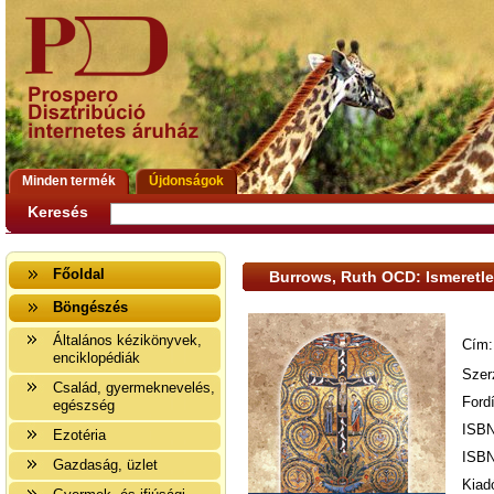
Minden termék
Újdonságok
Keresés
Főoldal
Burrows, Ruth OCD: Ismeretle
Böngészés
Általános kézikönyvek,
Cím:
enciklopédiák
Szer
Család, gyermeknevelés,
Ford
egészség
ISBN
Ezotéria
ISBN
Gazdaság, üzlet
Kiad