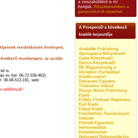
a visszaküldést is mi
fizetjük.
Részletesebben a
garanciáról itt olvashat.
A ProsperoD a következő
kiadók terjesztője
ttjeinek rendeléseire érvényes.
AcadeMe Publishing
Apologetica Könyvkiadó
Caeta Könyvkiadó
t következő munkanapra, az azután
Danica Könyvkiadó
DE Magyarország a
él is.
középkori Európában
s ev (tel: 06-72-336-462)
Kutatócsoport
el: 06-94-513-191, web:
Debreceni Egyetem
Történelmi Intézet
-e példányuk!
Design Media Publishing
Egely
Erdély Történeti Alapítvány
Exit Kiadó
Fátyol Kiadó
Felsőbbfokú Tanulmányok
Intézete
Filmtett Egyesület
Hermeneutikai
Kutatóközpont
Holocaust Dokumentációs