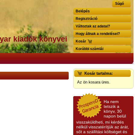
Súgó
Belépés
Regisztráció
Változtak az adatai?
Hogy állnak a rendelései?
yar kiadók könyvei
Kosár
Korábbi számlái
Kosár tartalma:
Az ön kosara üres.
Ha nem
tetszik a
könyv, 30
napon belül
visszaküldheti, mi kérdés
nélkül visszatérítjük az árát,
sőt a szállítási költséget és