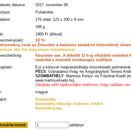
elenés dátuma:
2017. november 06
stípus:
Puhakötés
edelem:
176 oldal, 123 x 200 x 9 mm
:
188 g
ár:
1900 Ft (áfával)
vezmény(ek):
10 %
edvezmény csak az
Értesítés a kedvenc témákról
hírlevelünk címze
intson ide, ha még nincs feliratkozva!
erezhetőség:
Készleten van. A délelőtt 11 h-ig elküldött rendelés
leadottat a második munkanapra szállítjuk.
kapható:
Ezt a könyvet megvásárolhatja viszonteladó partnereinkn
PÉCS
: Gránátalma Virág -és Kegytárgybolt Temesi Andrá
SZOMBATHELY
: Martinus Könyv- és Folyóirat Kiadó (t
www.martinuskiado.hu).
Vásárlás előtt tájékozódjon telefonon, hogy valóban van
v:
magyar
kör:
Életvezetés
Keresztény lelkiségi irodalom, hitélet
Kereszténység
Kosárba teszek
példányt