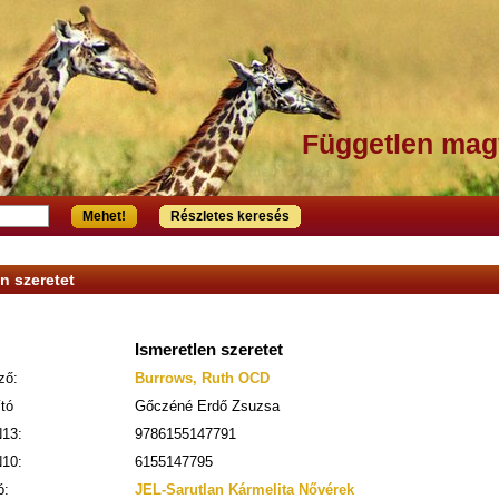
Független mag
Mehet!
Részletes keresés
n szeretet
Ismeretlen szeretet
ző:
Burrows, Ruth OCD
ító
Gőczéné Erdő Zsuzsa
13:
9786155147791
10:
6155147795
ó:
JEL-Sarutlan Kármelita Nővérek