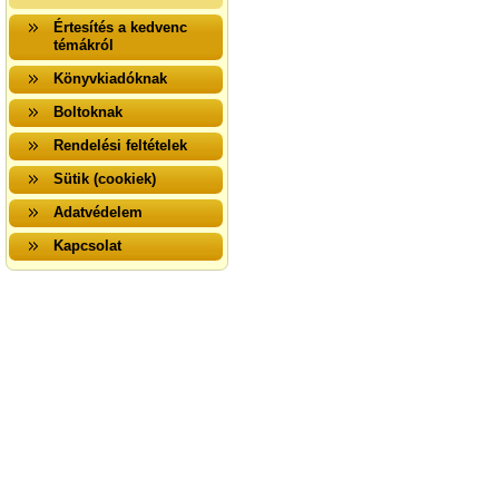
Értesítés a kedvenc
témákról
Könyvkiadóknak
Boltoknak
Rendelési feltételek
Sütik (cookiek)
Adatvédelem
Kapcsolat