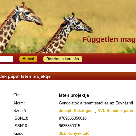
Független mag
Mehet!
Részletes keresés
ek pápa: Isten projektje
Cím:
Isten projektje
Alcím:
Gondolatok a teremtésről és az Egyházról
Szerző:
Joseph Ratzinger –
;
XVI. Benedek pápa
ISBN13:
9789635350018
ISBN10:
9635350015
Kiadó:
JEL Könyvkiadó