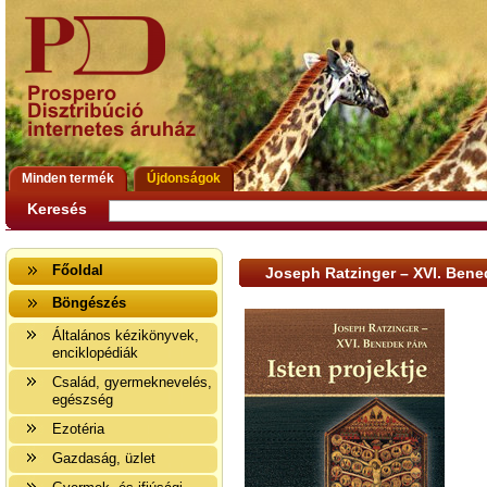
Minden termék
Újdonságok
Keresés
Főoldal
Joseph Ratzinger – XVI. Bened
Böngészés
Általános kézikönyvek,
enciklopédiák
Család, gyermeknevelés,
egészség
Ezotéria
Gazdaság, üzlet