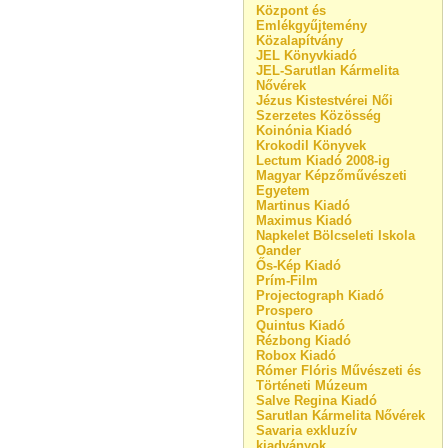
Központ és
Emlékgyűjtemény
Közalapítvány
JEL Könyvkiadó
JEL-Sarutlan Kármelita
Nővérek
Jézus Kistestvérei Női
Szerzetes Közösség
Koinónia Kiadó
Krokodil Könyvek
Lectum Kiadó 2008-ig
Magyar Képzőművészeti
Egyetem
Martinus Kiadó
Maximus Kiadó
Napkelet Bölcseleti Iskola
Oander
Ős-Kép Kiadó
Prím-Film
Projectograph Kiadó
Prospero
Quintus Kiadó
Rézbong Kiadó
Robox Kiadó
Rómer Flóris Művészeti és
Történeti Múzeum
Salve Regina Kiadó
Sarutlan Kármelita Nővérek
Savaria exkluzív
kiadványok