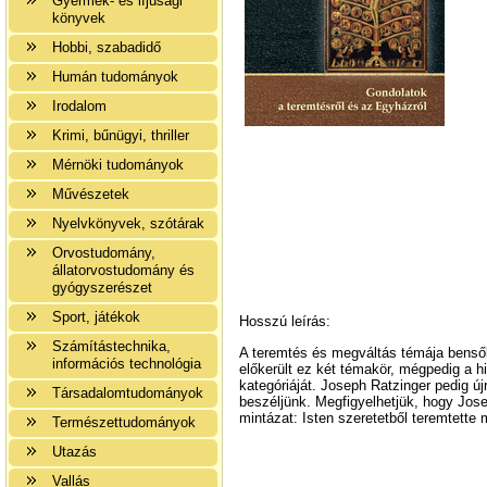
Gyermek- és ifjúsági
könyvek
Hobbi, szabadidő
Humán tudományok
Irodalom
Krimi, bűnügyi, thriller
Mérnöki tudományok
Művészetek
Nyelvkönyvek, szótárak
Orvostudomány,
állatorvostudomány és
gyógyszerészet
Sport, játékok
Hosszú leírás:
Számítástechnika,
A teremtés és megváltás témája bensől
információs technológia
előkerült ez két témakör, mégpedig a 
kategóriáját. Joseph Ratzinger pedig ú
Társadalomtudományok
beszéljünk. Megfigyelhetjük, hogy Jo
mintázat: Isten szeretetből teremtette
Természettudományok
Utazás
Vallás