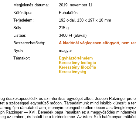
Megjelenés dátuma:
2019. november 11
Kötéstípus:
Puhakötés
Terjedelem:
192 oldal, 130 x 197 x 10 mm
Súly:
215 g
Listaár:
3400 Ft (áfával)
Beszerezhetőség:
A kiadónál véglegesen elfogyott, nem re
Nyelv:
magyar
Témakör:
Egyháztörténelem
Keresztény teológia
Keresztény filozófia
Kereszténység
eg összekapcsolódik és szimfonikus egységet alkot. Joseph Ratzinger prof
hitet a szépséggel egybefűző módon. Társadalmunk mind inkább kiüresíti a 
jra meg újra rámutatott arra, mennyire elengedhetetlen ebben a szövegkörnyez
seph Ratzinger — XVI. Benedek pápa írásaiban ez a meggyőződés mindannyisz
 meg az embert, és hatolt be a történelembe. Az isteni Szó hatékonyan működ