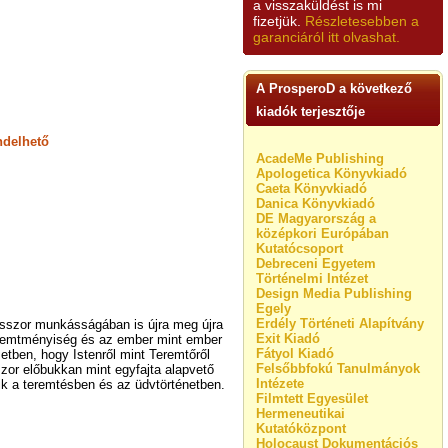
a visszaküldést is mi
fizetjük.
Részletesebben a
garanciáról itt olvashat.
A ProsperoD a következő
kiadók terjesztője
ndelhető
AcadeMe Publishing
Apologetica Könyvkiadó
Caeta Könyvkiadó
Danica Könyvkiadó
DE Magyarország a
középkori Európában
Kutatócsoport
Debreceni Egyetem
Történelmi Intézet
Design Media Publishing
Egely
Erdély Történeti Alapítvány
esszor munkásságában is újra meg újra
Exit Kiadó
teremtményiség és az ember mint ember
Fátyol Kiadó
etben, hogy Istenről mint Teremtőről
Felsőbbfokú Tanulmányok
or előbukkan mint egyfajta alapvető
Intézete
ik a teremtésben és az üdvtörténetben.
Filmtett Egyesület
Hermeneutikai
Kutatóközpont
Holocaust Dokumentációs