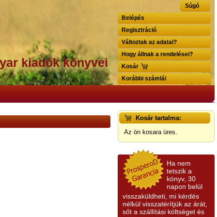
Súgó
Belépés
Regisztráció
Változtak az adatai?
Hogy állnak a rendelései?
yar kiadók könyvei
Kosár
Korábbi számlái
Kosár tartalma:
Az ön kosara üres.
Ha nem
tetszik a
könyv, 30
napon belül
visszaküldheti, mi kérdés
nélkül visszatérítjük az árát,
sőt a szállítási költséget és