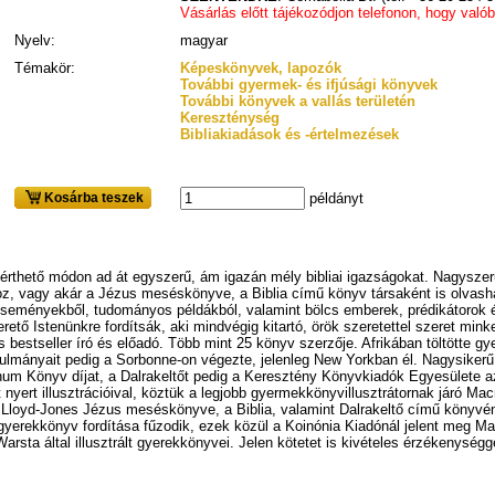
Vásárlás előtt tájékozódjon telefonon, hogy való
Nyelv:
magyar
Témakör:
Képeskönyvek, lapozók
További gyermek- és ifjúsági könyvek
További könyvek a vallás területén
Kereszténység
Bibliakiadások és -értelmezések
Kosárba teszek
példányt
rthető módon ad át egyszerű, ám igazán mély bibliai igazságokat. Nagyszerű 
, vagy akár a Jézus meséskönyve, a Biblia című könyv társaként is olvasha
 eseményekből, tudományos példákból, valamint bölcs emberek, prédikátorok é
rető Istenünkre fordítsák, aki mindvégig kitartó, örök szeretettel szeret minke
seller író és előadó. Több mint 25 könyv szerzője. Afrikában töltötte gye
anulmányait pedig a Sorbonne-on végezte, jelenleg New Yorkban él. Nagysike
inum Könyv díjat, a Dalrakeltőt pedig a Keresztény Könyvkiadók Egyesülete
yert illusztrációival, köztük a legjobb gyermekkönyvillusztrátornak járó Macm
 Lloyd-Jones Jézus meséskönyve, a Biblia, valamint Dalrakeltő című könyvéne
kkönyv fordítása fűzodik, ezek közül a Koinónia Kiadónál jelent meg Mark
Warsta által illusztrált gyerekkönyvei. Jelen kötetet is kivételes érzékenységg