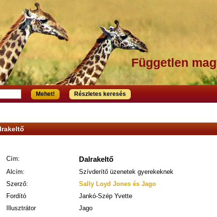
Független mag
Mehet!
Részletes keresés
lrakeltő
Cím:
Dalrakeltő
Alcím:
Szívderítő üzenetek gyerekeknek
Szerző:
Sally Loyd Jones és Jago
Fordító
Jankó-Szép Yvette
Illusztrátor
Jago