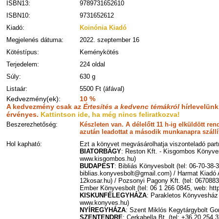
ISBN13:
9789731652610
ISBN10:
9731652612
Kiadó:
Koinónia Kiadó
Megjelenés dátuma:
2022. szeptember 16
Kötéstípus:
Keménykötés
Terjedelem:
224 oldal
Súly:
630 g
Listaár:
5500 Ft (áfával)
Kedvezmény(ek):
10 %
A kedvezmény csak az
Értesítés a kedvenc témákról
hírlevelünk
érvényes.
Kattintson ide, ha még nincs feliratkozva!
Beszerezhetőség:
Készleten van. A délelőtt 11 h-ig elküldött r
azután leadottat a második munkanapra szállí
Hol kapható:
Ezt a könyvet megvásárolhatja viszonteladó partn
BIATORBÁGY
: Reston Kft. - Kisgombos Könyves
www.kisgombos.hu)
BUDAPEST
: Bibliás Könyvesbolt (tel: 06-70-38-
biblias.konyvesbolt@gmail.com) / Harmat Kiadó A
12kosar.hu) / Pozsonyi Pagony Kft. (tel: 067088
Ember Könyvesbolt (tel: 06 1 266 0845, web: http
KISKUNFÉLEGYHÁZA
: Parakletos Könyvesház 
www.konyves.hu)
NYÍREGYHÁZA
: Szent Miklós Kegytárgybolt Go
SZENTENDRE
: Cerkabella Bt. (tel: +36 20 254