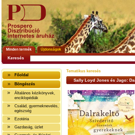
Minden termék
Újdonságok
Keresés
Tematikus keresés
Főoldal
Sally Loyd Jones és Jago: Da
Böngészés
Általános kézikönyvek,
enciklopédiák
Család, gyermeknevelés,
egészség
Ezotéria
Gazdaság, üzlet