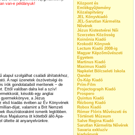
Központ és
ban van-e példányuk!
Emlékgyűjtemény
Közalapítvány
JEL Könyvkiadó
JEL-Sarutlan Kármelita
Nővérek
Jézus Kistestvérei Női
Szerzetes Közösség
Koinónia Kiadó
Krokodil Könyvek
Lectum Kiadó 2008-ig
Magyar Képzőművészeti
Egyetem
Martinus Kiadó
Maximus Kiadó
Napkelet Bölcseleti Iskola
alapul szolgálhat családi áhítatokhoz,
Oander
tó. A napi üzenetek ószövetségi és
Ős-Kép Kiadó
s írók gondolataiból merítenek − de
Prím-Film
t. Ettől valóban dalra kel a szív!
Projectograph Kiadó
rmekkorát, késobb egy angliai
Prospero
rű gyermekkönyve, a Jézus
Quintus Kiadó
 az első kiadás évében az Év Könyvének
Rézbong Kiadó
illian-díjat, valamint a Brit Nemzeti
Robox Kiadó
k illusztrátoraként ismerik legtöbben.
Rómer Flóris Művészeti és
us Majaluoma öt kötetből álló Apa-
Történeti Múzeum
el ültette át anyanyelvünkre.
Salve Regina Kiadó
Sarutlan Kármelita Nővérek
Savaria exkluzív
kiadványok