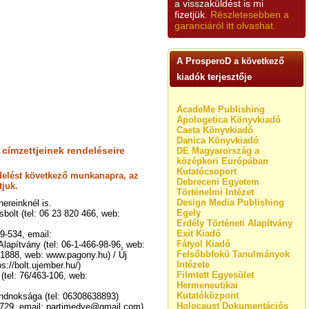
a visszaküldést is mi
fizetjük.
Részletesebben a
garanciáról itt olvashat.
A ProsperoD a következő
kiadók terjesztője
AcadeMe Publishing
Apologetica Könyvkiadó
Caeta Könyvkiadó
Danica Könyvkiadó
 címzettjeinek rendeléseire
DE Magyarország a
középkori Európában
Kutatócsoport
endelést következő munkanapra, az
Debreceni Egyetem
tjuk.
Történelmi Intézet
Design Media Publishing
ereinknél is.
Egely
bolt (tel: 06 23 820 466, web:
Erdély Történeti Alapítvány
Exit Kiadó
39-534, email:
Fátyol Kiadó
lapítvány (tel: 06-1-466-98-96, web:
Felsőbbfokú Tanulmányok
31888, web: www.pagony.hu) / Új
Intézete
s://bolt.ujember.hu/)
Filmtett Egyesület
(tel: 76/463-106, web:
Hermeneutikai
Kutatóközpont
ndnoksága (tel: 06308638893)
Holocaust Dokumentációs
 3729, email: partimedve@gmail.com).