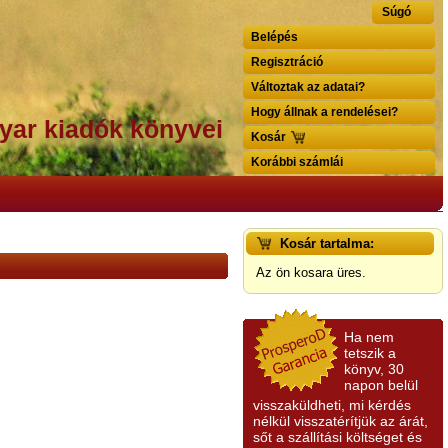
Súgó
Belépés
Regisztráció
Változtak az adatai?
Hogy állnak a rendelései?
yar kiadók könyvei
Kosár
Korábbi számlái
Kosár tartalma:
Az ön kosara üres.
Ha nem
tetszik a
könyv, 30
napon belül
visszaküldheti, mi kérdés
nélkül visszatérítjük az árát,
sőt a szállítási költséget és