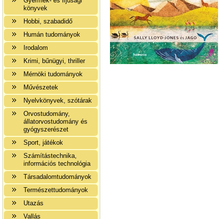
Gyermek- és ifjúsági
könyvek
Hobbi, szabadidő
Humán tudományok
Irodalom
Krimi, bűnügyi, thriller
Mérnöki tudományok
Művészetek
Nyelvkönyvek, szótárak
Orvostudomány,
állatorvostudomány és
gyógyszerészet
Sport, játékok
Számítástechnika,
információs technológia
Társadalomtudományok
Természettudományok
Utazás
Vallás