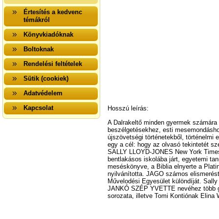
Értesítés a kedvenc
témákról
Könyvkiadóknak
Boltoknak
Rendelési feltételek
Sütik (cookiek)
Adatvédelem
Kapcsolat
Hosszú leírás:
A Dalrakeltő minden gyermek számára é
beszélgetésekhez, esti mesemondáshoz
újszövetségi történetekből, történelmi
egy a cél: hogy az olvasó tekintetét sze
SALLY LLOYD-JONES New York Times best
bentlakásos iskolába járt, egyetemi t
meséskönyve, a Biblia elnyerte a Plat
nyilvánította. JAGO számos elismerést n
Művelodési Egyesület különdíját. Sally
JANKÓ SZÉP YVETTE nevéhez több gyere
sorozata, illetve Tomi Kontiónak Elina 