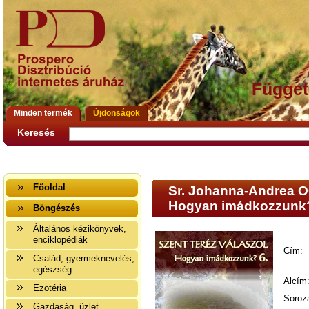
Függet
Minden termék
Újdonságok
Keresés
Főoldal
Sr. Johanna-Andrea
Hogyan imádkozzunk
Böngészés
Általános kézikönyvek,
enciklopédiák
Cím:
Család, gyermeknevelés,
egészség
Alcím
Ezotéria
Soroz
Gazdaság, üzlet