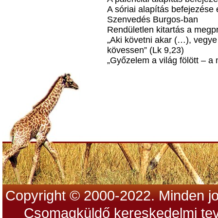
A sóriai alapítás befejezése
Szenvedés Burgos-ban
Rendületlen kitartás a megp
„Aki követni akar (…), vegye
kövessen” (Lk 9,23)
„Győzelem a világ fölött – a 
Copyright © 2000-2022. Minden jo
Csomagküldő kereskedelmi tev