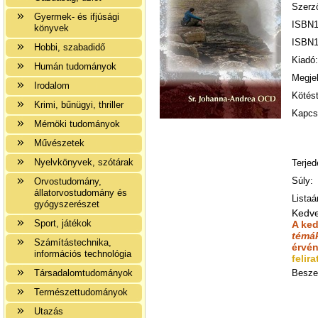
Szerz
Gyermek- és ifjúsági
ISBN1
könyvek
ISBN1
Hobbi, szabadidő
Kiadó:
Humán tudományok
Megje
Irodalom
Kötést
Krimi, bűnügyi, thriller
Kapcso
Mérnöki tudományok
Művészetek
Nyelvkönyvek, szótárak
Terjed
Súly:
Orvostudomány,
állatorvostudomány és
Listaá
gyógyszerészet
Kedve
Sport, játékok
A ke
témák
Számítástechnika,
érvé
információs technológia
felir
Társadalomtudományok
Besze
Természettudományok
Utazás