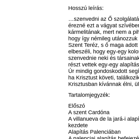
Hosszú leírás:
…szenvedni az Ő szolgálatáb
érezné ezt a vágyat szívében
kármelitának, mert nem a p
hogy így némileg utánozzuk 
Szent Teréz, s ő maga adott
elbeszéli, hogy egy-egy kolost
szenvednie neki és társainak
részt vettek egy-egy alapít
Úr mindig gondoskodott segít
ha Krisztust követi, találko
Krisztusban kívánnak élni, 
Tartalomjegyzék:
Előszó
A szent Cardóna
A villanueva de la jará-i ala
kezdete
Alapítás Palenciában
A palenciai alapítás befejez