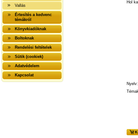
Hol ka
Vallás
Értesítés a kedvenc
témákról
Könyvkiadóknak
Boltoknak
Rendelési feltételek
Sütik (cookiek)
Adatvédelem
Kapcsolat
Nyelv:
Témak
K