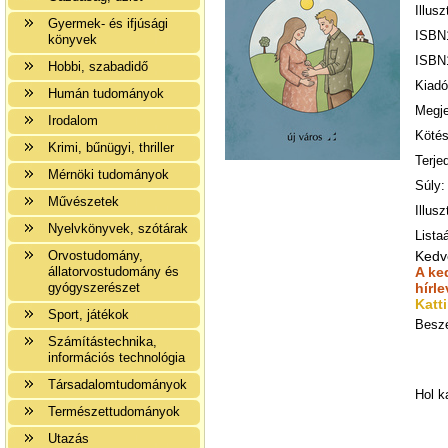
Illusz
Gyermek- és ifjúsági
ISBN
könyvek
ISBN
Hobbi, szabadidő
Kiadó
Humán tudományok
Megje
Irodalom
Kötés
Krimi, bűnügyi, thriller
Terje
Mérnöki tudományok
Súly:
Művészetek
Illusz
Nyelvkönyvek, szótárak
Listaá
Orvostudomány,
Kedv
állatorvostudomány és
A ke
gyógyszerészet
hírl
Katt
Sport, játékok
Besze
Számítástechnika,
információs technológia
Társadalomtudományok
Hol k
Természettudományok
Utazás