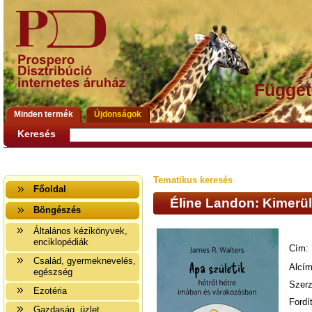
Függet
Minden termék
Újdonságok
Keresés
Tematikus keresés
Főoldal
Éline Landon: Kimerü
Böngészés
Általános kézikönyvek,
enciklopédiák
Cím:
Család, gyermeknevelés,
Alcím
egészség
Szerz
Ezotéria
Fordí
Gazdaság, üzlet