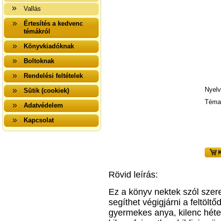
Vallás
Értesítés a kedvenc
témákról
Könyvkiadóknak
Boltoknak
Rendelési feltételek
Nyelv
Sütik (cookiek)
Téma
Adatvédelem
Kapcsolat
K
Rövid leírás:
Ez a könyv nektek szól szer
segíthet végigjárni a feltölt
gyermekes anya, kilenc héten