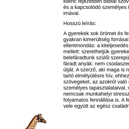
kilenc fejezetben bibliai sz
és a kapcsolódó személyes t
imával.
Hosszú leírás:
A gyerekek sok örömet és fe
gyakran kimerültség forrása
ellentmondás: a kiteljesedé
mellett: szerethetjük gyerek
belefáradtunk szülői szerep
fáradt anyák: nem csodaszer,
útját. A szerző, aki maga is
tartó elmélyülésre hív, ehhez 
szövegeket, az azokról való
személyes tapasztalataival, 
nemcsak munkahelyi stressz
folyamatos fennállása is. A 
vele együtt az egész család