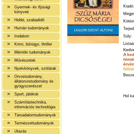
Kiadó
Gyermek- és ifjúsági
könyvek
Megje
Hobbi, szabadidő
Kötés
Humán tudományok
Terje
Irodalom
Súly:
Listaá
Krimi, bűnügyi, thriller
Kedv
Mérnöki tudományok
A ke
témá
Művészetek
érvé
Nyelvkönyvek, szótárak
felir
Besze
Orvostudomány,
állatorvostudomány és
gyógyszerészet
Sport, játékok
Hol k
Számítástechnika,
információs technológia
Társadalomtudományok
Természettudományok
Utazás