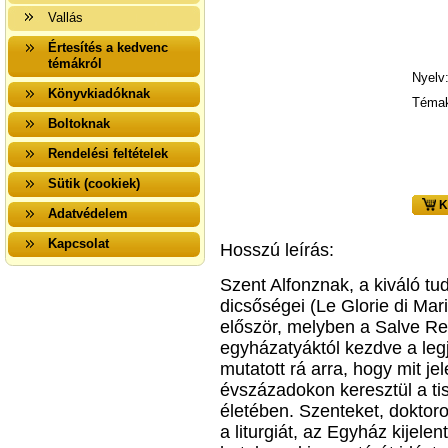
Vallás
Értesítés a kedvenc
témákról
Nyelv
Könyvkiadóknak
Témak
Boltoknak
Rendelési feltételek
Sütik (cookiek)
K
Adatvédelem
Kapcsolat
Hosszú leírás:
Szent Alfonznak, a kiváló tu
dicsőségei (Le Glorie di Ma
először, melyben a Salve Re
egyházatyáktól kezdve a leg
mutatott rá arra, hogy mit je
évszázadokon keresztül a ti
életében. Szenteket, doktoro
a liturgiát, az Egyház kijel