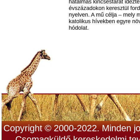
hatalmas kincsestárát idézt
évszázadokon keresztül ford
nyelven. A mű célja – mely m
katolikus hívekben egyre nö
hódolat.
Copyright © 2000-2022. Minden jo
Csomagküldő kereskedelmi tev