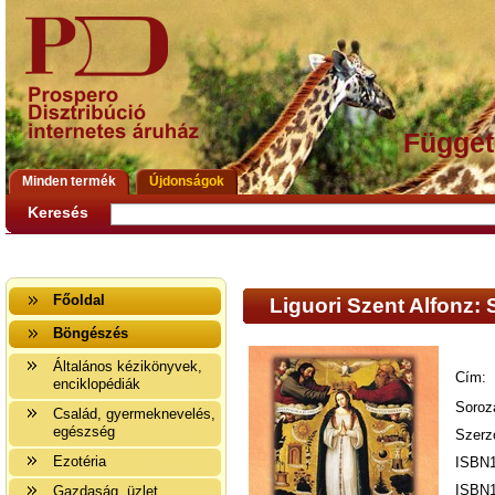
Függet
Minden termék
Újdonságok
Keresés
Főoldal
Liguori Szent Alfonz:
Böngészés
Általános kézikönyvek,
Cím:
enciklopédiák
Soroz
Család, gyermeknevelés,
egészség
Szerz
Ezotéria
ISBN1
ISBN1
Gazdaság, üzlet