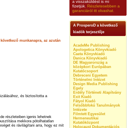
a visszaküldést is mi
fizetjük.
Részletesebben a
garanciáról itt olvashat.
A ProsperoD a következő
kiadók terjesztője
st következő munkanapra, az azután
AcadeMe Publishing
Apologetica Könyvkiadó
Caeta Könyvkiadó
Danica Könyvkiadó
DE Magyarország a
középkori Európában
Kutatócsoport
Debreceni Egyetem
Történelmi Intézet
Design Media Publishing
Egely
Erdély Történeti Alapítvány
zálásához, és biztosította a
Exit Kiadó
Fátyol Kiadó
Felsőbbfokú Tanulmányok
Intézete
Filmtett Egyesület
de részleteiben igenis lehetnek
Hermeneutikai
pusztítása mekkora pótolhatatlan
Kutatóközpont
séget és rávilágítani arra, hogy ez mit
Holocaust Dokumentációs