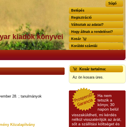
Súgó
Belépés
Regisztráció
Változtak az adatai?
Hogy állnak a rendelései?
yar kiadók könyvei
Kosár
Korábbi számlái
Kosár tartalma:
Az ön kosara üres.
Ha nem
vember 28. ; tanulmányok
tetszik a
könyv, 30
napon belül
visszaküldheti, mi kérdés
nélkül visszatérítjük az árát,
sőt a szállítási költséget és
mény Közalapítvány