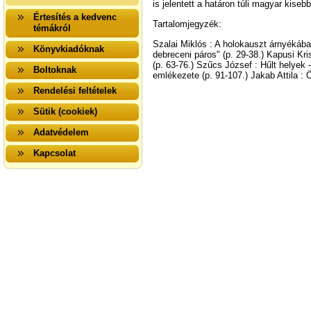
is jelentett a határon túli magyar kise
Értesítés a kedvenc
Tartalomjegyzék:
témákról
Szalai Miklós : A holokauszt árnyékába
Könyvkiadóknak
debreceni páros" (p. 29-38.) Kapusi Kri
(p. 63-76.) Szűcs József : Hűlt helyek
Boltoknak
emlékezete (p. 91-107.) Jakab Attila : 
Rendelési feltételek
Sütik (cookiek)
Adatvédelem
Kapcsolat