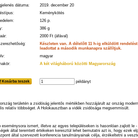
jelenés dátuma:
2019. december 20
éstípus:
Keménykötés
jedelem:
126 p.
y:
386 g
taár:
2000 Ft (áfával)
zerezhetőség:
Készleten van. A délelőtt 11 h-ig elküldött rendelé
leadottat a második munkanapra szállítjuk.
lv:
magyar
akör:
A két világháború közötti Magyarország
Kosárba teszek
példányt
ország területén a zsidóság jelentős mértékben hozzájárult az ország moderni
lis relatív többséget. A Holokausztban a vidék zsidósága megsemmisült.
eseménysora ismert, illetve az egyes településeken is hasonlóan zajlott le - 
gek által teremtett értékeken keresztül lehet bemutatni azt is, hogy ezek el
ont által szervezett konferencia tanulmányainak célja, érzékeltetni a veszte