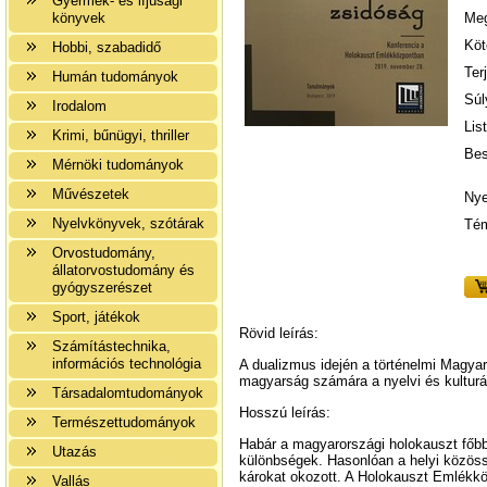
Gyermek- és ifjúsági
könyvek
Meg
Köt
Hobbi, szabadidő
Ter
Humán tudományok
Súl
Irodalom
Lis
Krimi, bűnügyi, thriller
Bes
Mérnöki tudományok
Művészetek
Nye
Nyelvkönyvek, szótárak
Tém
Orvostudomány,
állatorvostudomány és
gyógyszerészet
Sport, játékok
Rövid leírás:
Számítástechnika,
információs technológia
A dualizmus idején a történelmi Magyar
magyarság számára a nyelvi és kulturá
Társadalomtudományok
Hosszú leírás:
Természettudományok
Habár a magyarországi holokauszt főbb 
Utazás
különbségek. Hasonlóan a helyi közössé
károkat okozott. A Holokauszt Emlékközp
Vallás