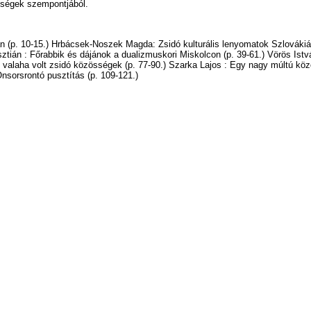
bbségek szempontjából.
n (p. 10-15.) Hrbácsek-Noszek Magda: Zsidó kulturális lenyomatok Szlovákiába
sztián : Főrabbik és dájánok a dualizmuskori Miskolcon (p. 39-61.) Vörös Istvá
 - valaha volt zsidó közösségek (p. 77-90.) Szarka Lajos : Egy nagy múltú köz
Önsorsrontó pusztítás (p. 109-121.)