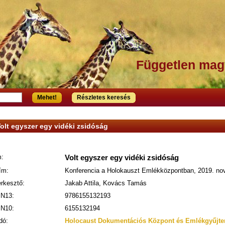
Független mag
Mehet!
Részletes keresés
olt egyszer egy vidéki zsidóság
:
Volt egyszer egy vidéki zsidóság
ím:
Konferencia a Holokauszt Emlékközpontban, 2019. no
rkesztő:
Jakab Attila, Kovács Tamás
N13:
9786155132193
N10:
6155132194
dó:
Holocaust Dokumentációs Központ és Emlékgyűjte