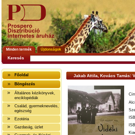
Minden termék
Újdonságok
Keresés
Főoldal
Jakab Attila, Kovács Tamás: V
Böngészés
Általános kézikönyvek,
Cím
enciklopédiák
Alc
Család, gyermeknevelés,
Sze
egészség
ISB
Ezotéria
ISB
Gazdaság, üzlet
Kia