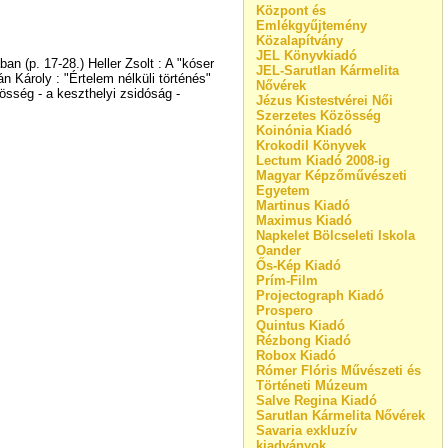
Központ és
Emlékgyűjtemény
Közalapítvány
JEL Könyvkiadó
n (p. 17-28.) Heller Zsolt : A "kóser
JEL-Sarutlan Kármelita
n Károly : "Értelem nélküli történés"
Nővérek
össég - a keszthelyi zsidóság -
Jézus Kistestvérei Női
Szerzetes Közösség
Koinónia Kiadó
Krokodil Könyvek
Lectum Kiadó 2008-ig
Magyar Képzőművészeti
Egyetem
Martinus Kiadó
Maximus Kiadó
Napkelet Bölcseleti Iskola
Oander
Ős-Kép Kiadó
Prím-Film
Projectograph Kiadó
Prospero
Quintus Kiadó
Rézbong Kiadó
Robox Kiadó
Rómer Flóris Művészeti és
Történeti Múzeum
Salve Regina Kiadó
Sarutlan Kármelita Nővérek
Savaria exkluzív
kiadványok