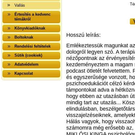
Té
Vallás
Értesítés a kedvenc
témákról
Könyvkiadóknak
Hosszú leírás:
Boltoknak
Emlékeztessük magunkat az 
Rendelési feltételek
dologról legyen szó. A terá
Sütik (cookiek)
nézőpontnak az érvényesítés
kezdeményeztem a magam sz
Adatvédelem
podcast ötletét felvetettem.
Kapcsolat
és egysze­rűsége vonzott, 
pszichoedukációt célzó kérd
támpontokat adva a hétközn
hogy ebben az utazásban úti
mindig tart az utazás... Kös
el­in­dulásban, beszélgetőt
visszajelzéseiknek, ame­lyek
Hálás vagyok, hogy visszaol
számomra még erősebb az, 
MIKLÓSI KINGA pszichológus