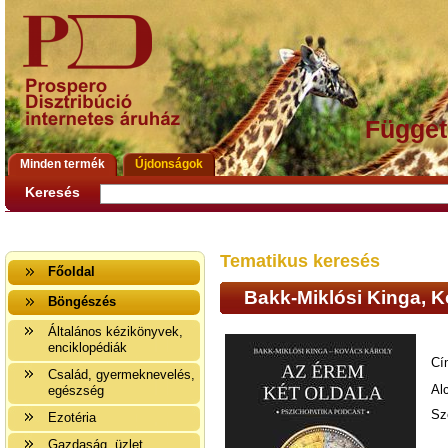
Függet
Minden termék
Újdonságok
Keresés
Tematikus keresés
Főoldal
Bakk-Miklósi Kinga, K
Böngészés
Általános kézikönyvek,
enciklopédiák
Cí
Család, gyermeknevelés,
Al
egészség
Sz
Ezotéria
Gazdaság, üzlet