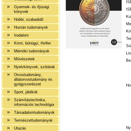
IS
Gyermek- és ifjúsági
IS
könyvek
Ki
Hobbi, szabadidő
Me
Humán tudományok
Kö
Irodalom
Te
Krimi, bűnügyi, thriller
Sú
Mérnöki tudományok
Lis
Művészetek
Be
Nyelvkönyvek, szótárak
Orvostudomány,
állatorvostudomány és
gyógyszerészet
Ho
Sport, játékok
Számítástechnika,
információs technológia
Társadalomtudományok
Természettudományok
Ny
Utazás