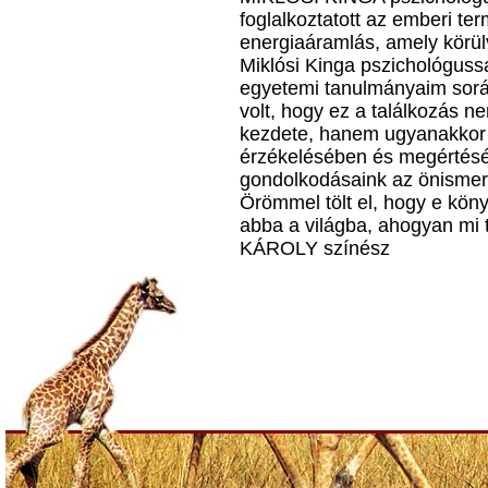
foglalkoztatott az emberi ter
energiaáramlás, amely kö­rü
Miklósi Kinga pszichológussa
egyetemi tanul­má­nya­im sor
volt, hogy ez a találkozás n
kezdete, hanem ugyanakkor 
érzékelésében és megértésé
gondolkodásaink az önis­mer
Örömmel tölt el, hogy e köny
abba a világba, aho­gyan mi
KÁROLY színész