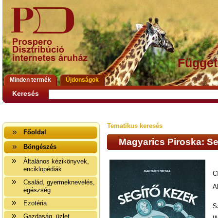
Függet
Minden termék
Újdonságok
Keresés
Tematikus keresés
Főoldal
Magyarics Piroska: Se
Böngészés
Általános kézikönyvek,
enciklopédiák
C
Család, gyermeknevelés,
A
egészség
Ezotéria
S
Gazdaság, üzlet