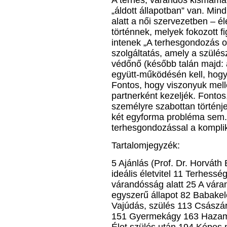
A terhes, várandós kismama 
„áldott állapotban” van. Min
alatt a női szervezetben – é
történnek, melyek fokozott 
intenek „A terhesgondozás 
szolgáltatás, amely a szülé
védőnő (később talán majd: 
együtt-működésén kell, hogy a
Fontos, hogy viszonyuk mell
partnerként kezeljék. Fonto
személyre szabottan történj
két egyforma probléma sem. 
terhesgondozással a kompli
Tartalomjegyzék:
5 Ajánlás (Prof. Dr. Horvát
ideális életvitel 11 Terhessé
várandósság alatt 25 A vár
egyszerű állapot 82 Babakel
Vajúdás, szülés 113 Császár
151 Gyermekágy 163 Hazame