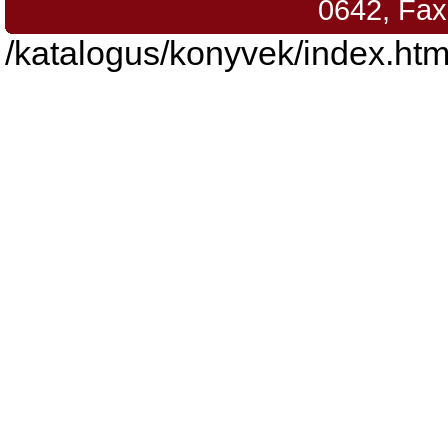
0642, Fax
/katalogus/konyvek/index.htm