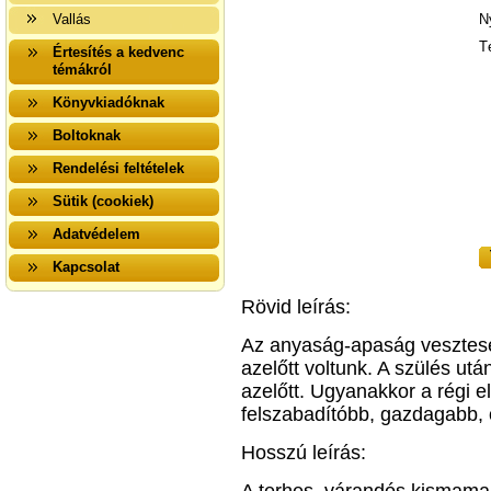
Vallás
N
T
Értesítés a kedvenc
témákról
Könyvkiadóknak
Boltoknak
Rendelési feltételek
Sütik (cookiek)
Adatvédelem
Kapcsolat
Rövid leírás:
Az anyaság-apaság veszteség
azelőtt voltunk. A szülés u
azelőtt. Ugyanakkor a régi e
felszabadítóbb, gazdagabb, 
Hosszú leírás: