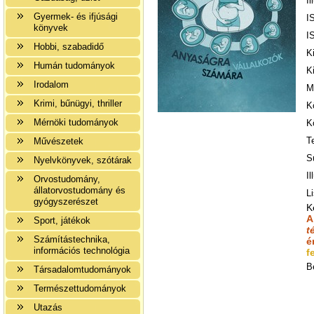
Il
Gyermek- és ifjúsági
I
könyvek
I
Hobbi, szabadidő
K
Humán tudományok
K
Irodalom
M
Krimi, bűnügyi, thriller
K
Mérnöki tudományok
K
T
Művészetek
S
Nyelvkönyvek, szótárak
Il
Orvostudomány,
állatorvostudomány és
Li
gyógyszerészet
K
A
Sport, játékok
t
Számítástechnika,
é
információs technológia
f
B
Társadalomtudományok
Természettudományok
Utazás