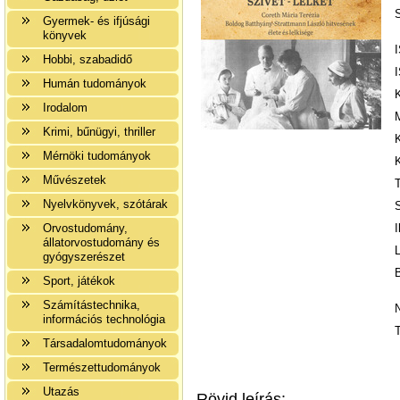
Gyermek- és ifjúsági
könyvek
Hobbi, szabadidő
Humán tudományok
Irodalom
Krimi, bűnügyi, thriller
Mérnöki tudományok
Művészetek
Nyelvkönyvek, szótárak
S
Orvostudomány,
I
állatorvostudomány és
L
gyógyszerészet
Sport, játékok
Számítástechnika,
információs technológia
Társadalomtudományok
Természettudományok
Utazás
Rövid leírás: