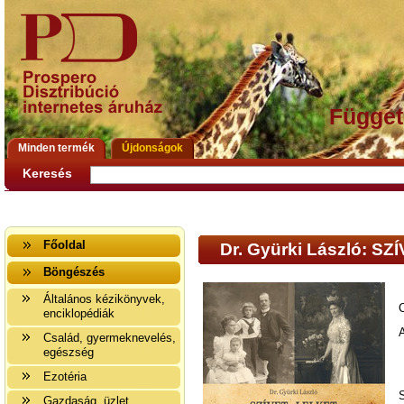
Függet
Minden termék
Újdonságok
Keresés
Főoldal
Dr. Gyürki László: SZ
Böngészés
Általános kézikönyvek,
enciklopédiák
Család, gyermeknevelés,
egészség
Ezotéria
Gazdaság, üzlet