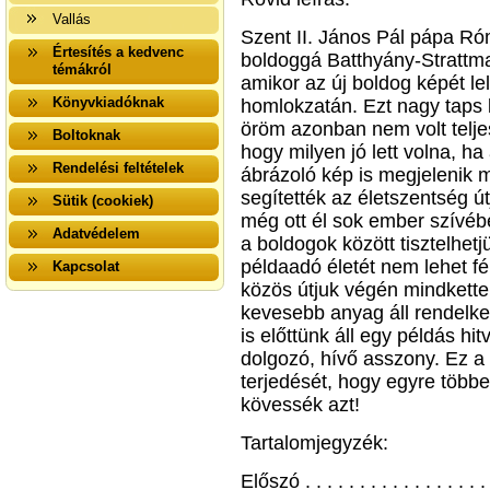
Vallás
Szent II. János Pál pápa R
Értesítés a kedvenc
boldoggá Batthyány-Strattman
témákról
amikor az új boldog képét le
Könyvkiadóknak
homlokzatán. Ezt nagy taps k
öröm azonban nem volt telje
Boltoknak
hogy milyen jó lett volna, ha
Rendelési feltételek
ábrázoló kép is megjelenik m
segítették az életszentség út
Sütik (cookiek)
még ott él sok ember szívéb
Adatvédelem
a boldogok között tisztelhet
példaadó életét nem lehet fé
Kapcsolat
közös útjuk végén mindketten
kevesebb anyag áll rendelkez
is előttünk áll egy példás h
dolgozó, hívő asszony. Ez a 
terjedését, hogy egyre többe
kövessék azt!
Tartalomjegyzék:
Előszó . . . . . . . . . . . . . . . . .