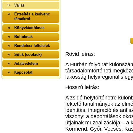
Vallás
Értesítés a kedvenc
témákról
Könyvkiadóknak
Boltoknak
Rendelési feltételek
Rövid leírás:
Sütik (cookiek)
Adatvédelem
A Hurbán folyóirat különszá
társadalomtörténeti megköze
Kapcsolat
lakosság helyi/regionális eg
Hosszú leírás:
A zsidó helytörténetre külö
fektető tanulmányok az elmé
identitás, integráció és ant
viszony; a deportálások ok
útjainak muzealizációja ‒ a
Körmend, Győr, Vecsés, Kas