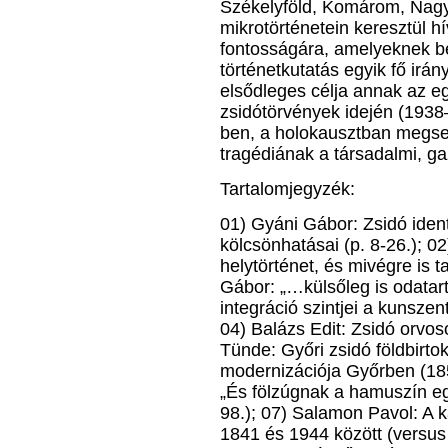
Székelyföld, Komárom, Nag
mikrotörténetein keresztül hí
fontosságára, amelyeknek b
történetkutatás egyik fő irán
elsődleges célja annak az e
zsidótörvények idején (1938
ben, a holokausztban megse
tragédiának a társadalmi, g
Tartalomjegyzék:
01) Gyáni Gábor: Zsidó ident
kölcsönhatásai (p. 8-26.); 0
helytörténet, és mivégre is 
Gábor: „…külsőleg is odata
integráció szintjei a kunsze
04) Balázs Edit: Zsidó orvo
Tünde: Győri zsidó földbir
modernizációja Győrben (185
„És fölzúgnak a hamuszín egek
98.); 07) Salamon Pavol: A k
1841 és 1944 között (versus