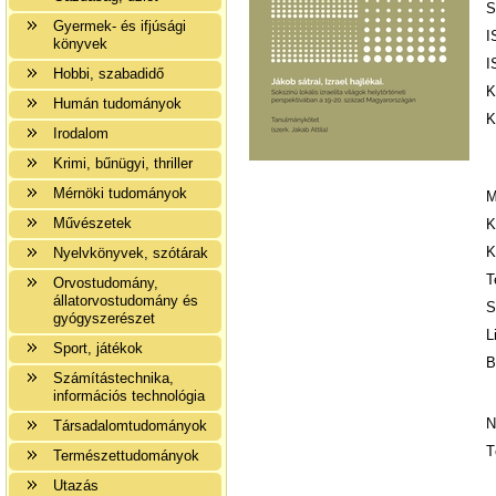
S
Gyermek- és ifjúsági
I
könyvek
I
Hobbi, szabadidő
K
Humán tudományok
K
Irodalom
Krimi, bűnügyi, thriller
Mérnöki tudományok
M
Művészetek
K
K
Nyelvkönyvek, szótárak
T
Orvostudomány,
állatorvostudomány és
S
gyógyszerészet
L
Sport, játékok
B
Számítástechnika,
információs technológia
N
Társadalomtudományok
T
Természettudományok
Utazás