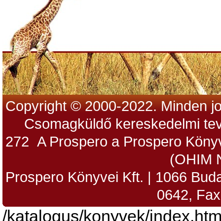
Copyright © 2000-2022. Minden jo
Csomagküldő kereskedelmi tev
272 A Prospero a Prospero Könyv
(OHIM 
Prospero Könyvei Kft. | 1066 Budap
0642, Fax
/katalogus/konyvek/index.htm