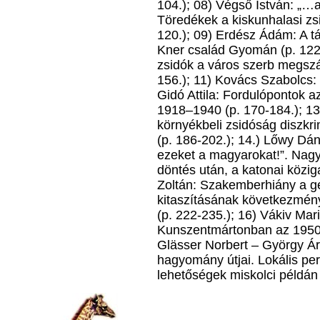
104.); 08) Végső István: „…
Töredékek a kiskunhalasi zsi
120.); 09) Erdész Ádám: A t
Kner család Gyomán (p. 122-
zsidók a város szerb megszá
156.); 11) Kovács Szabolcs: 
Gidó Attila: Fordulópontok 
1918‒1940 (p. 170-184.); 13)
környékbeli zsidóság diszkri
(p. 186-202.); 14.) Lőwy Dán
ezeket a magyarokat!”. Nag
döntés után, a katonai közig
Zoltán: Szakemberhiány a get
kitaszításának következmén
(p. 222-235.); 16) Vákiv Mari
Kunszentmártonban az 1950-e
Glässer Norbert – György Á
hagyomány útjai. Lokális pe
lehetőségek miskolci példán 