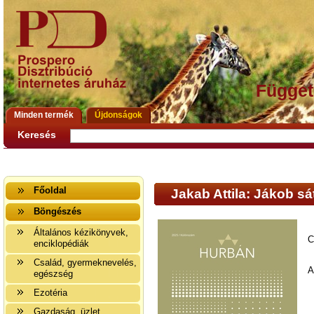
Függet
Minden termék
Újdonságok
Keresés
Főoldal
Jakab Attila: Jákob sát
Böngészés
Általános kézikönyvek,
C
enciklopédiák
Család, gyermeknevelés,
A
egészség
Ezotéria
Gazdaság, üzlet