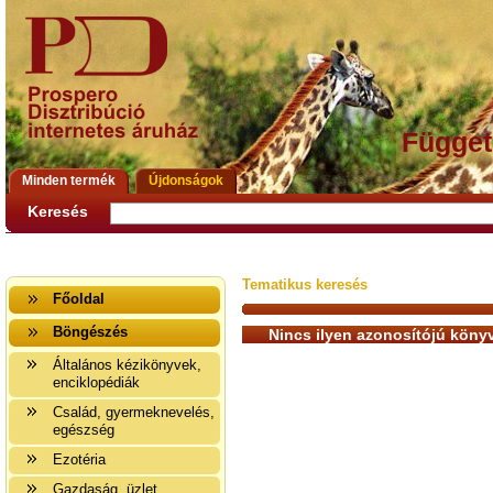
Függet
Minden termék
Újdonságok
Keresés
Tematikus keresés
Főoldal
Böngészés
Nincs ilyen azonosítójú könyv
Általános kézikönyvek,
enciklopédiák
Család, gyermeknevelés,
egészség
Ezotéria
Gazdaság, üzlet