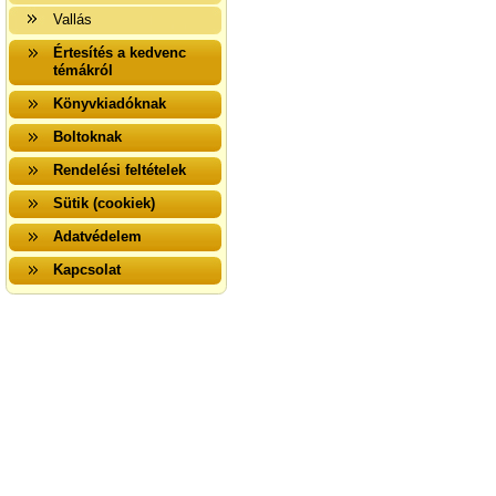
Vallás
Értesítés a kedvenc
témákról
Könyvkiadóknak
Boltoknak
Rendelési feltételek
Sütik (cookiek)
Adatvédelem
Kapcsolat