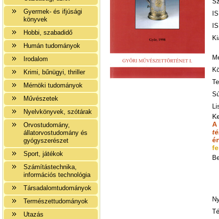
Sz
Gyermek- és ifjúsági
IS
könyvek
IS
Hobbi, szabadidő
Ki
Humán tudományok
Me
Irodalom
Kö
Krimi, bűnügyi, thriller
Te
Mérnöki tudományok
Sú
Művészetek
Li
Nyelvkönyvek, szótárak
K
A
Orvostudomány,
t
állatorvostudomány és
é
gyógyszerészet
fe
Sport, játékok
Be
Számítástechnika,
információs technológia
Társadalomtudományok
Ny
Természettudományok
Té
Utazás