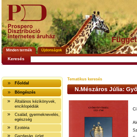
Függet
Minden termék
Újdonságok
Keresés
Tematikus keresés
Főoldal
N.Mészáros Júlia: Győ
Böngészés
Általános kézikönyvek,
enciklopédiák
Cí
Család, gyermeknevelés,
egészség
Al
Ezotéria
Sz
Gazdaság, üzlet