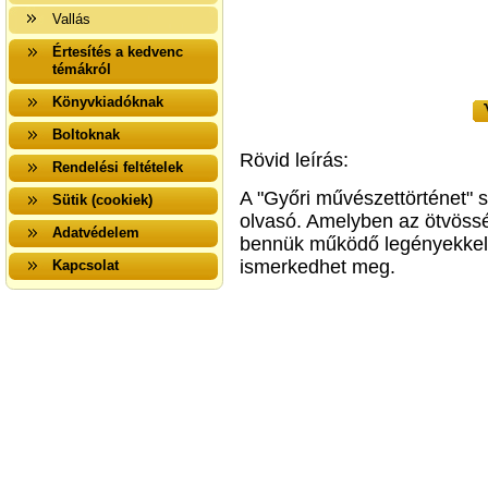
Vallás
Értesítés a kedvenc
témákról
Könyvkiadóknak
Boltoknak
Rövid leírás:
Rendelési feltételek
A "Győri művészettörténet" s
Sütik (cookiek)
olvasó. Amelyben az ötvössé
Adatvédelem
bennük működő legényekkel
ismerkedhet meg.
Kapcsolat