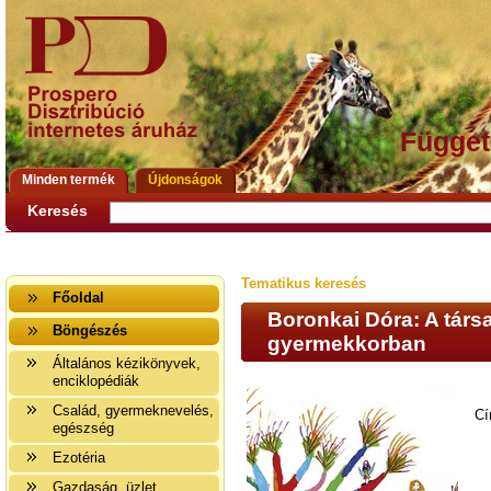
Függet
Minden termék
Újdonságok
Keresés
Tematikus keresés
Főoldal
Boronkai Dóra: A társ
Böngészés
gyermekkorban
Általános kézikönyvek,
enciklopédiák
Család, gyermeknevelés,
Cí
egészség
Ezotéria
Gazdaság, üzlet