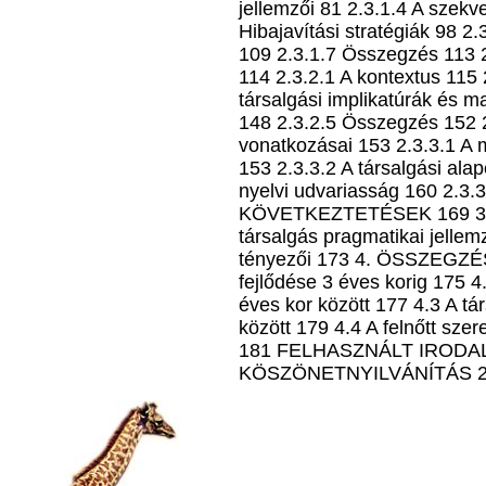
jellemzői 81 2.3.1.4 A szekv
Hibajavítási stratégiák 98 2.3
109 2.3.1.7 Összegzés 113 2
114 2.3.2.1 A kontextus 115
társalgási implikatúrák és m
148 2.3.2.5 Összegzés 152 2.
vonatkozásai 153 2.3.3.1 A 
153 2.3.3.2 A társalgási ala
nyelvi udvariasság 160 2.3.
KÖVETKEZTETÉSEK 169 3.1 
társalgás pragmatikai jellemz
tényezői 173 4. ÖSSZEGZÉS 
fejlődése 3 éves korig 175 4
éves kor között 177 4.3 A tá
között 179 4.4 A felnőtt sze
181 FELHASZNÁLT IRODA
KÖSZÖNETNYILVÁNÍTÁS 