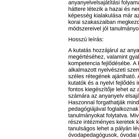
anyanyelvelsajátítási folyama
háttere létezik a hazai és n
képesség kialakulása már az
korai szakaszaiban megkezd
módszereivel jól tanulmányo
Hosszú leírás:
A kutatás hozzájárul az anya
megértéséhez, valamint gyako
kompetencia fejlődésébe. A
alkalmazott nyelvészeti szem
széles rétegének ajánlható. 
kutatók és a nyelvi fejlődés
fontos kiegészítője lehet a
számára az anyanyelv elsaj
Haszonnal forgathatják mind
pedagógiájával foglalkoznak
tanulmányokat folytatva. Miv
része intézményes keretek kö
tanulságos lehet a pályán l
óvodapedagógusok, óvodai n