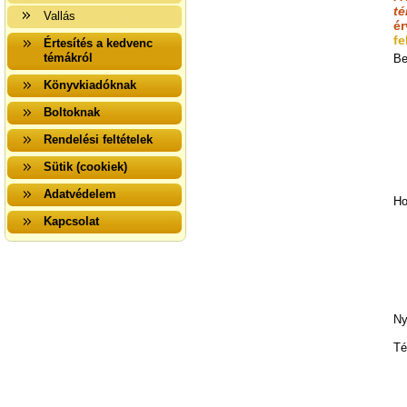
té
Vallás
é
fe
Értesítés a kedvenc
témákról
Be
Könyvkiadóknak
Boltoknak
Rendelési feltételek
Sütik (cookiek)
Adatvédelem
Ho
Kapcsolat
Ny
Té