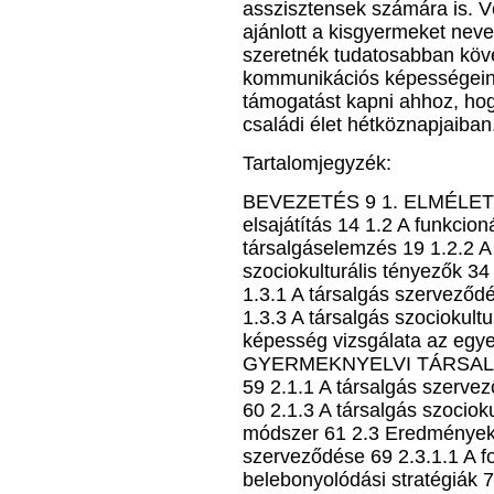
asszisztensek számára is. V
ajánlott a kisgyermeket nev
szeretnék tudatosabban köv
kommunikációs képességeine
támogatást kapni ahhoz, hogy
családi élet hétköznapjaiban
Tartalomjegyzék:
BEVEZETÉS 9 1. ELMÉLETI 
elsajátítás 14 1.2 A funkcion
társalgáselemzés 19 1.2.2 A
szociokulturális tényezők 34
1.3.1 A társalgás szerveződé
1.3.3 A társalgás szociokultu
képesség vizsgálata az egye
GYERMEKNYELVI TÁRSALGÁ
59 2.1.1 A társalgás szervez
60 2.1.3 A társalgás szociok
módszer 61 2.3 Eredmények 
szerveződése 69 2.3.1.1 A fo
belebonyolódási stratégiák 7