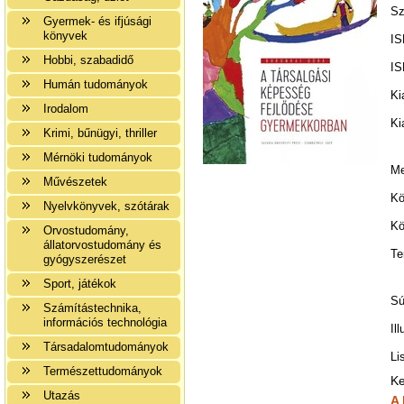
Sz
Gyermek- és ifjúsági
könyvek
IS
Hobbi, szabadidő
IS
Humán tudományok
Ki
Irodalom
Ki
Krimi, bűnügyi, thriller
Mérnöki tudományok
Me
Művészetek
Kö
Nyelvkönyvek, szótárak
Kö
Orvostudomány,
állatorvostudomány és
Te
gyógyszerészet
Sport, játékok
Sú
Számítástechnika,
információs technológia
Il
Társadalomtudományok
Li
Természettudományok
Ke
Utazás
A