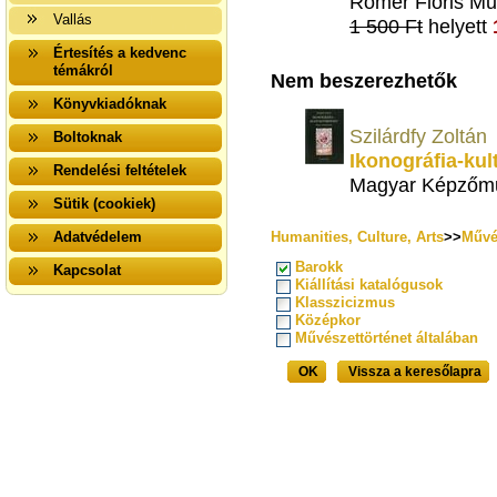
Rómer Flóris Mű
Vallás
1 500 Ft
helyett
Értesítés a kedvenc
témákról
Nem beszerezhetők
Könyvkiadóknak
Szilárdfy Zoltán
Boltoknak
Ikonográfia-ku
Rendelési feltételek
Magyar Képzőmű
Sütik (cookiek)
Adatvédelem
Humanities, Culture, Arts
>>
Művé
Barokk
Kapcsolat
Kiállítási katalógusok
Klasszicizmus
Középkor
Művészettörténet általában
OK
Vissza a keresőlapra