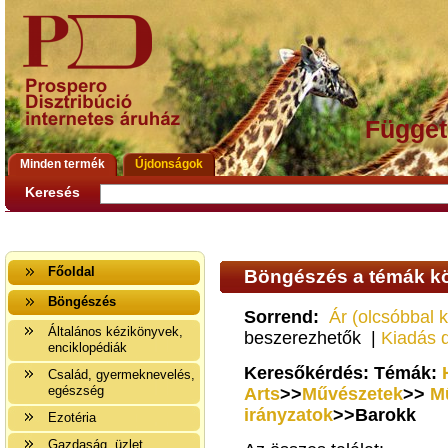
Függet
Minden termék
Újdonságok
Keresés
Főoldal
Böngészés a témák kö
Böngészés
Sorrend:
Ár (olcsóbbal 
Általános kézikönyvek,
beszerezhetők |
Kiadás 
enciklopédiák
Keresőkérdés: Témák:
Család, gyermeknevelés,
egészség
Arts
>>
Művészetek
>>
M
irányzatok
>>Barokk
Ezotéria
Gazdaság, üzlet