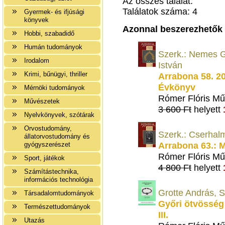
Az összes találat:
Találatok száma: 4
Gyermek- és ifjúsági
könyvek
Azonnal beszerezhetők
Hobbi, szabadidő
Humán tudományok
Szerk.: Nemes G
Irodalom
István
Krimi, bűnügyi, thriller
Arrabona 58. 2
Évkönyv
Mérnöki tudományok
Rómer Flóris Mű
Művészetek
3 600 Ft
helyett
Nyelvkönyvek, szótárak
Orvostudomány,
Szerk.: Cserhal
állatorvostudomány és
Arrabona 63.: 
gyógyszerészet
Rómer Flóris Mű
Sport, játékok
4 800 Ft
helyett
Számítástechnika,
információs technológia
Grotte András, S
Társadalomtudományok
Győri ötvösség
Természettudományok
III.
Utazás