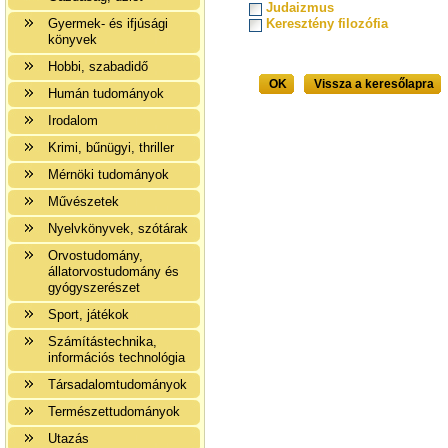
Judaizmus
Gyermek- és ifjúsági
Keresztény filozófia
könyvek
Hobbi, szabadidő
OK
Vissza a keresőlapra
Humán tudományok
Irodalom
Krimi, bűnügyi, thriller
Mérnöki tudományok
Művészetek
Nyelvkönyvek, szótárak
Orvostudomány,
állatorvostudomány és
gyógyszerészet
Sport, játékok
Számítástechnika,
információs technológia
Társadalomtudományok
Természettudományok
Utazás