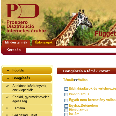
Függet
Minden termék
Újdonságok
Keresés
Főoldal
Böngészés a témák között
Böngészés
Témák
>>
Vallás
Általános kézikönyvek,
Bibliakiadások és -értelmezé
enciklopédiák
Buddhizmus
Család, gyermeknevelés,
Egyéb nem keresztény vallás
egészség
Egyháztörténelem
Ezotéria
Hinduizmus
Iszlám
Gazdaság, üzlet