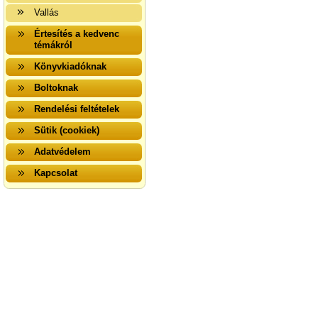
Vallás
Értesítés a kedvenc
témákról
Könyvkiadóknak
Boltoknak
Rendelési feltételek
Sütik (cookiek)
Adatvédelem
Kapcsolat