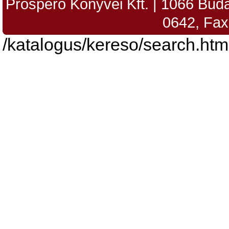
Prospero Könyvei Kft. | 1066 Budap
0642, Fax
/katalogus/kereso/search.htm