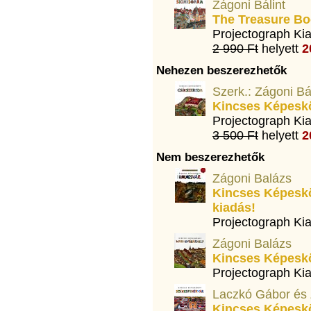
Zágoni Bálint
The Treasure Bo
Projectograph Ki
2 990 Ft
helyett
2
Nehezen beszerezhetők
Szerk.: Zágoni Bá
Kincses Képesk
Projectograph Ki
3 500 Ft
helyett
2
Nem beszerezhetők
Zágoni Balázs
Kincses Képeskö
kiadás!
Projectograph Ki
Zágoni Balázs
Kincses Képesk
Projectograph Ki
Laczkó Gábor és 
Kincses Képesk