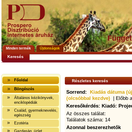
Függet
Minden termék
Újdonságok
Keresés
Főoldal
Részletes keresés
Böngészés
Sorrend:
Kiadás dátuma (ú
(olcsóbbal kezdve)
| Előbb 
Általános kézikönyvek,
enciklopédiák
Keresőkérdés: Kiadó: Proje
Család, gyermeknevelés,
Az összes találat:
egészség
Találatok száma: 14
Ezotéria
Azonnal beszerezhetők
Gazdaság, üzlet