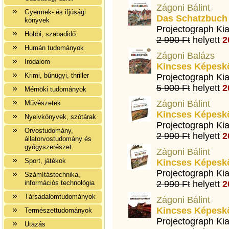
Zágoni Bálint
Gyermek- és ifjúsági
Das Schatzbuch
könyvek
Projectograph Ki
Hobbi, szabadidő
2 990 Ft
helyett
2
Humán tudományok
Zágoni Balázs
Irodalom
Kincses Képeskö
Krimi, bűnügyi, thriller
Projectograph Ki
5 900 Ft
helyett
2
Mérnöki tudományok
Zágoni Bálint
Művészetek
Kincses Képesk
Nyelvkönyvek, szótárak
Projectograph Ki
Orvostudomány,
2 990 Ft
helyett
2
állatorvostudomány és
gyógyszerészet
Zágoni Bálint
Sport, játékok
Kincses Képesk
Projectograph Ki
Számítástechnika,
információs technológia
2 990 Ft
helyett
2
Társadalomtudományok
Zágoni Bálint
Kincses Képesk
Természettudományok
Projectograph Ki
Utazás