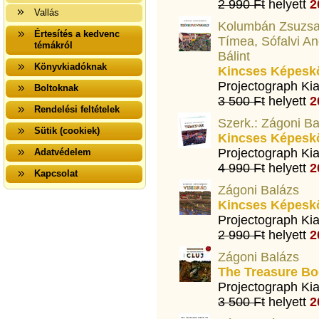
2 990 Ft
helyett
2
Vallás
Kolumbán Zsuzsan
Értesítés a kedvenc
Tímea, Sófalvi An
témákról
Bálint
Könyvkiadóknak
Kincses Képesk
Projectograph Ki
Boltoknak
3 500 Ft
helyett
2
Rendelési feltételek
Szerk.: Zágoni Ba
Sütik (cookiek)
Kincses Képesk
Projectograph Ki
Adatvédelem
4 990 Ft
helyett
2
Kapcsolat
Zágoni Balázs
Kincses Képesk
Projectograph Ki
2 990 Ft
helyett
2
Zágoni Balázs
The Treasure Bo
Projectograph Ki
3 500 Ft
helyett
2