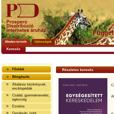
Függet
Minden termék
Újdonságok
Keresés
Főoldal
Részletes keresés
Böngészés
Általános kézikönyvek,
C
enciklopédiák
Család, gyermeknevelés,
A
egészség
Ezotéria
Gazdaság, üzlet