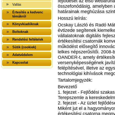
fejlődését az első webáruh
Vallás
összefonódásig, amelyben a
határainak meghúzása szint
Értesítés a kedvenc
témákról
Hosszú leírás:
Könyvkiadóknak
Ocskay László és Radó Máty
évtizede segítenek kiemelk
Boltoknak
vállalatoknak digitális fejl
Rendelési feltételek
értékesítési csatornák konv
működést elősegítő innovác
Sütik (cookiek)
lelkes népszerűsítői. 2008-b
Adatvédelem
OANDER-t, amely értékesítő v
versenyképességének javítá
Kapcsolat
felépítésével, illetve az eg
technológiai kihívások mego
Tartalomjegyzék:
Bevezető
1. fejezet - Fejlődési szaka
Terepszemle a kereskedelmi 
2. fejezet - Az üzlet fejlődé
Miként jut el a hagyományo
értékesítési csatorna megnyit