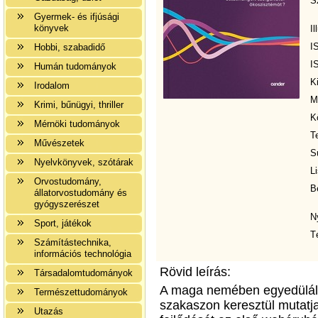
S
Gyermek- és ifjúsági
könyvek
Il
I
Hobbi, szabadidő
I
Humán tudományok
K
Irodalom
M
Krimi, bűnügyi, thriller
K
Mérnöki tudományok
T
Művészetek
S
Nyelvkönyvek, szótárak
Li
Orvostudomány,
B
állatorvostudomány és
gyógyszerészet
N
Sport, játékok
T
Számítástechnika,
információs technológia
Rövid leírás:
Társadalomtudományok
A maga nemében egyedülálló
Természettudományok
szakaszon keresztül mutatja 
Utazás