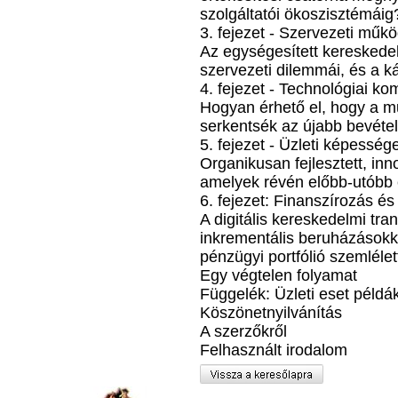
szolgáltatói ökoszisztémáig
3. fejezet - Szervezeti műkö
Az egységesített kereskede
szervezeti dilemmái, és a k
4. fejezet - Technológiai ko
Hogyan érhető el, hogy a 
serkentsék az újabb bevétel
5. fejezet - Üzleti képesség
Organikusan fejlesztett, in
amelyek révén előbb-utóbb eg
6. fejezet: Finanszírozás é
A digitális kereskedelmi tr
inkrementális beruházásokka
pénzügyi portfólió szemlélet
Egy végtelen folyamat
Függelék: Üzleti eset példá
Köszönetnyilvánítás
A szerzőkről
Felhasznált irodalom