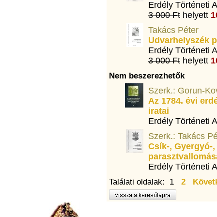
Erdély Történeti 
3 000 Ft
helyett
1
Takács Péter
Udvarhelyszék p
Erdély Történeti 
3 000 Ft
helyett
1
Nem beszerezhetők
Szerk.: Gorun-Ko
Az 1784. évi erd
iratai
Erdély Történeti 
Szerk.: Takács Pé
Csík-, Gyergyó-
parasztvallomása
Erdély Történeti 
Találati oldalak: 1
2
Követ