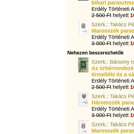
bihari parasztmo
Erdély Történeti 
2 500 Ft
helyett
1
Szerk.: Takács Pé
Marosszék parasz
Erdély Történeti 
3 000 Ft
helyett
1
Nehezen beszerezhetők
Szerk.: Bársony I
Az úrbérrendezés
érmelléki és a sá
Erdély Történeti 
2 500 Ft
helyett
1
Szerk.: Takács Pé
Háromszék paras
Erdély Történeti 
3 000 Ft
helyett
1
Szerk.: Takács Pé
Marosszék parasz