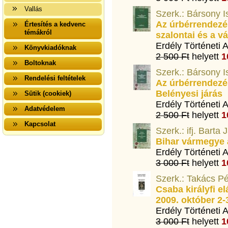
Vallás
Szerk.: Bársony I
Az úrbérrendezés
Értesítés a kedvenc
témákról
szalontai és a vá
Erdély Történeti 
Könyvkiadóknak
2 500 Ft
helyett
1
Boltoknak
Szerk.: Bársony I
Rendelési feltételek
Az úrbérrendezés
Belényesi járás
Sütik (cookiek)
Erdély Történeti 
Adatvédelem
2 500 Ft
helyett
1
Kapcsolat
Szerk.: ifj. Barta
Bihar vármegye 
Erdély Történeti 
3 000 Ft
helyett
1
Szerk.: Takács Pé
Csaba királyfi e
2009. október 2-
Erdély Történeti 
3 000 Ft
helyett
1