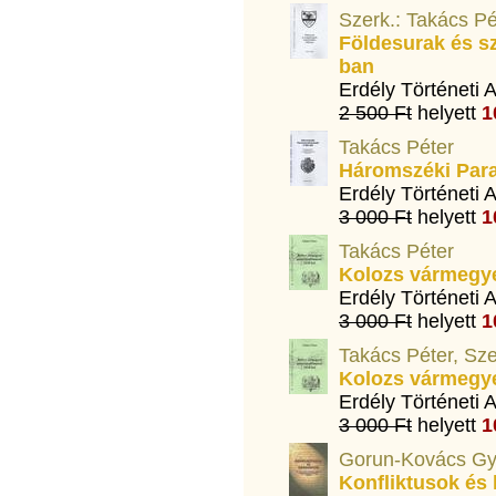
Szerk.: Takács Pé
Földesurak és s
ban
Erdély Történeti 
2 500 Ft
helyett
1
Takács Péter
Háromszéki Para
Erdély Történeti 
3 000 Ft
helyett
1
Takács Péter
Kolozs vármegyei
Erdély Történeti 
3 000 Ft
helyett
1
Takács Péter, Sze
Kolozs vármegyei
Erdély Történeti 
3 000 Ft
helyett
1
Gorun-Kovács Gy
Konfliktusok és 