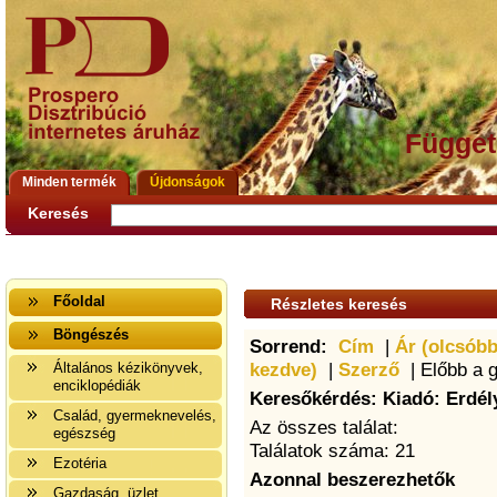
Függet
Minden termék
Újdonságok
Keresés
Főoldal
Részletes keresés
Böngészés
Sorrend:
Cím
|
Ár (olcsóbb
kezdve)
|
Szerző
| Előbb a 
Általános kézikönyvek,
enciklopédiák
Keresőkérdés: Kiadó: Erdély
Család, gyermeknevelés,
Az összes találat:
egészség
Találatok száma: 21
Ezotéria
Azonnal beszerezhetők
Gazdaság, üzlet