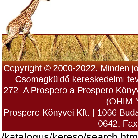
Copyright © 2000-2022. Minden jo
Csomagküldő kereskedelmi tev
272 A Prospero a Prospero Könyv
(OHIM 
Prospero Könyvei Kft. | 1066 Budap
0642, Fax
/katalogus/kereso/search.htm