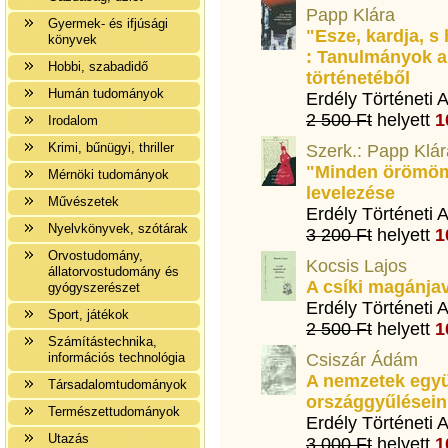
Papp Klára
Gyermek- és ifjúsági
"Esze, kardja, 
könyvek
: Tanulmányok a
Hobbi, szabadidő
történetéből
Humán tudományok
Erdély Történeti 
2 500 Ft
helyett
1
Irodalom
Krimi, bűnügyi, thriller
Szerk.: Papp Klár
"Minden örömöm 
Mérnöki tudományok
levelezése
Művészetek
Erdély Történeti 
Nyelvkönyvek, szótárak
3 200 Ft
helyett
1
Orvostudomány,
Kocsis Lajos
állatorvostudomány és
A csíki magánjav
gyógyszerészet
Erdély Történeti 
Sport, játékok
2 500 Ft
helyett
1
Számítástechnika,
információs technológia
Csiszár Ádám
A nemzetek együ
Társadalomtudományok
országgyűlésein
Természettudományok
Erdély Történeti 
Utazás
3 000 Ft
helyett
1