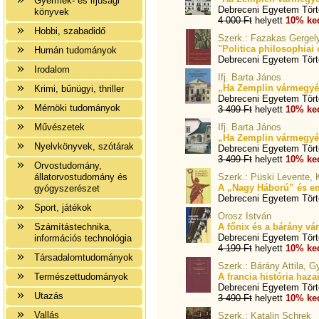
Gyermek- és ifjúsági
Debreceni Egyetem Törté
könyvek
4 000 Ft
helyett
10% ke
Hobbi, szabadidő
Szerk.: Fazakas Gergel
"Politica philosophiai
Humán tudományok
Debreceni Egyetem Törté
Irodalom
Ifj. Barta János
„Ha Zemplin vármegyét
Krimi, bűnügyi, thriller
Debreceni Egyetem Törté
Mérnöki tudományok
3 499 Ft
helyett
10% ke
Művészetek
Ifj. Barta János
„Ha Zemplin vármegyét 
Nyelvkönyvek, szótárak
Debreceni Egyetem Törté
3 499 Ft
helyett
10% ke
Orvostudomány,
állatorvostudomány és
Szerk.: Püski Levente, 
A „Nagy Háború” és e
gyógyszerészet
Debreceni Egyetem Törté
Sport, játékok
Orosz István
Számítástechnika,
A főnix és a bárány v
Debreceni Egyetem Törté
információs technológia
4 199 Ft
helyett
10% ke
Társadalomtudományok
Szerk.: Bárány Attila, Gy
Természettudományok
A francia história haz
Debreceni Egyetem Törté
Utazás
3 490 Ft
helyett
10% ke
Vallás
Szerk.: Katalin Schrek