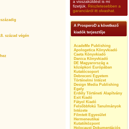
a visszaküldést is mi
fizetjük.
Részletesebben a
garanciáról itt olvashat.
0.századig
A ProsperoD a következő
kiadók terjesztője
18. század végén
AcadeMe Publishing
Apologetica Könyvkiadó
Caeta Könyvkiadó
éhez
Danica Könyvkiadó
DE Magyarország a
középkori Európában
Kutatócsoport
Debreceni Egyetem
Történelmi Intézet
Design Media Publishing
Egely
Erdély Történeti Alapítvány
Exit Kiadó
Fátyol Kiadó
Felsőbbfokú Tanulmányok
Intézete
Filmtett Egyesület
Hermeneutikai
Kutatóközpont
Holocaust Dokumentációs