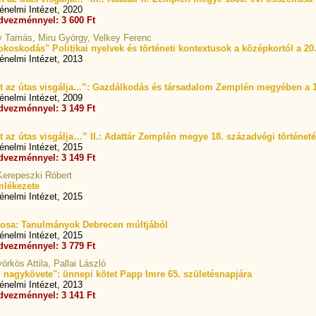
nelmi Intézet, 2020
dvezménnyel: 3 600 Ft
y Tamás, Miru György, Velkey Ferenc
 okoskodás" Politikai nyelvek és történeti kontextusok a középkortól a 2
nelmi Intézet, 2013
 az útas visgálja...”: Gazdálkodás és társadalom Zemplén megyében a 
nelmi Intézet, 2009
dvezménnyel: 3 149 Ft
az útas visgálja…” II.: Adattár Zemplén megye 18. századvégi történet
nelmi Intézet, 2015
dvezménnyel: 3 149 Ft
Kerepeszki Róbert
mlékezete
nelmi Intézet, 2015
árosa: Tanulmányok Debrecen múltjából
nelmi Intézet, 2015
dvezménnyel: 3 779 Ft
örkös Attila, Pallai László
ai nagykövete": ünnepi kötet Papp Imre 65. születésnapjára
nelmi Intézet, 2013
dvezménnyel: 3 141 Ft