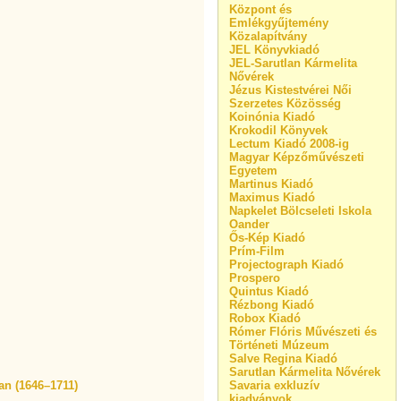
Központ és
Emlékgyűjtemény
Közalapítvány
JEL Könyvkiadó
JEL-Sarutlan Kármelita
Nővérek
Jézus Kistestvérei Női
Szerzetes Közösség
Koinónia Kiadó
Krokodil Könyvek
Lectum Kiadó 2008-ig
Magyar Képzőművészeti
Egyetem
Martinus Kiadó
Maximus Kiadó
Napkelet Bölcseleti Iskola
Oander
Ős-Kép Kiadó
Prím-Film
Projectograph Kiadó
Prospero
Quintus Kiadó
Rézbong Kiadó
Robox Kiadó
Rómer Flóris Művészeti és
Történeti Múzeum
Salve Regina Kiadó
Sarutlan Kármelita Nővérek
an (1646–1711)
Savaria exkluzív
kiadványok