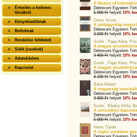
A History of Internatio
Értesítés a kedvenc
Debreceni Egyetem Törté
témákról
5 000 Ft
helyett
10% ke
Orosz István
Könyvkiadóknak
A jobbágyvilág megsz
Debreceni Egyetem Törté
Boltoknak
3 500 Ft
helyett
10% ke
Rendelési feltételek
Szerk.: Papp Klára, Püs
A magyar arisztokrácia
Sütik (cookiek)
Debreceni Egyetem Törté
3 400 Ft
helyett
10% ke
Adatvédelem
Szerk.: Papp Klára, Pü
Kapcsolat
A magyar arisztokrácia
Debreceni Egyetem Törté
4 190 Ft
helyett
10% ke
Barta Róbert
A magyarság vonzásába
Debreceni Egyetem Törté
3 800 Ft
helyett
10% ke
Szerk.: Bárány Attila, B
A nemzetközi kapcsola
Debreceni Egyetem Törté
5 000 Ft
helyett
10% ke
Veres Tünde
A regéci uradalom gazd
Debreceni Egyetem Törté