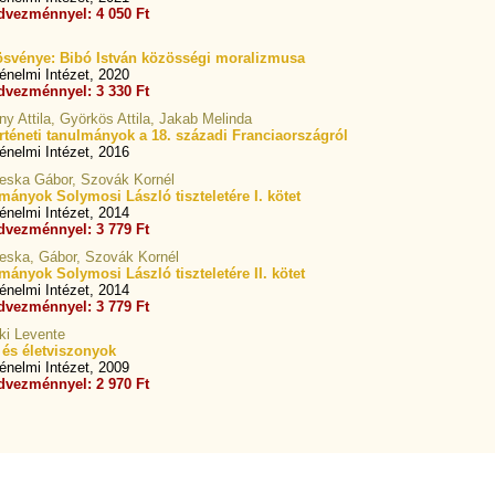
dvezménnyel: 4 050 Ft
svénye: Bibó István közösségi moralizmusa
nelmi Intézet, 2020
dvezménnyel: 3 330 Ft
y Attila, Györkös Attila, Jakab Melinda
rténeti tanulmányok a 18. századi Franciaországról
nelmi Intézet, 2016
Dreska Gábor, Szovák Kornél
lmányok Solymosi László tiszteletére I. kötet
nelmi Intézet, 2014
dvezménnyel: 3 779 Ft
Dreska, Gábor, Szovák Kornél
mányok Solymosi László tiszteletére II. kötet
nelmi Intézet, 2014
dvezménnyel: 3 779 Ft
ki Levente
k és életviszonyok
nelmi Intézet, 2009
dvezménnyel: 2 970 Ft