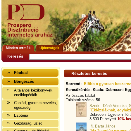
Minden termék
Újdonságok
Keresés
Főoldal
Részletes keresés
Böngészés
Sorrend:
Előbb a gyorsan beszere
Keresőkérdés: Kiadó: Debreceni Egy
Általános kézikönyvek,
enciklopédiák
Az összes találat:
Találatok száma: 56
Család, gyermeknevelés,
Szerk.: Dáné Veronka, S
egészség
"Eklézsiáknak, egyház
Debreceni Egyetem Törté
Ezotéria
3 500 Ft
helyett
10% ke
Gazdaság, üzlet
Ifj. Barta János
"Ha Zemplén vármegyét a