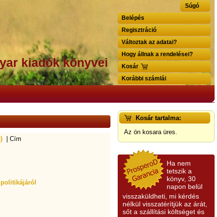
Súgó
Belépés
Regisztráció
Változtak az adatai?
Hogy állnak a rendelései?
yar kiadók könyvei
Kosár
Korábbi számlái
Kosár tartalma:
Az ön kosara üres.
)
| Cím
Ha nem
tetszik a
könyv, 30
olitikájáról
napon belül
visszaküldheti, mi kérdés
nélkül visszatérítjük az árát,
sőt a szállítási költséget és