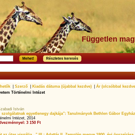
Független mag
Mehet!
Részletes keresés
zhetők
|
Szerző
|
Kiadás dátuma (újabbal kezdve)
|
Ár (olcsóbbal kezdve
etem Történelmi Intézet
zabadi István
i szolgálatnak egyetlenegy dajkája": Tanulmányok Bethlen Gábor Egyházp
nelmi Intézet, 2014
dvezménnyel: 3 150 Ft
z útas visgálja..." III.: Adattár II. Zemplén megye 1800. évi összeírása