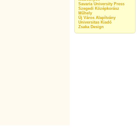
Savaria University Press
Szegedi Középkorász
Műhely
Új Város Alapítvány
Universitas Kiadó
Zsaka Design