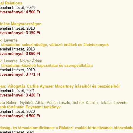
nal Relations
nelmi Intézet, 2024
dvezménnyel: 4 500 Ft
űnése Magyarországon
nelmi Intézet, 2010
dvezménnyel: 3 150 Ft
ki Levente
 társadalmi sokszínűsége, változó értékek és életviszonyok
nelmi Intézet, 2013
dvezménnyel: 3 060 Ft
ski Levente, Novák Ádám
 társadalmi-közéleti kapcsolatai és szerepvállalása
nelmi Intézet, 2019
dvezménnyel: 3 771 Ft
n: Válogatás Carlile Aymaer Macartney írásaiból és beszédeiből
nelmi Intézet, 2021
dvezménnyel: 3 420 Ft
arta Róbert, Györkös Attila, Pósán László, Schrek Katalin, Takács Levente
tok története: Egyetemi tankönyv
nelmi Intézet, 2020
dvezménnyel: 4 500 Ft
aság- és társadalomtörténete a Rákóczi család birtoklásának időszakáb
nelmi Intézet, 2021