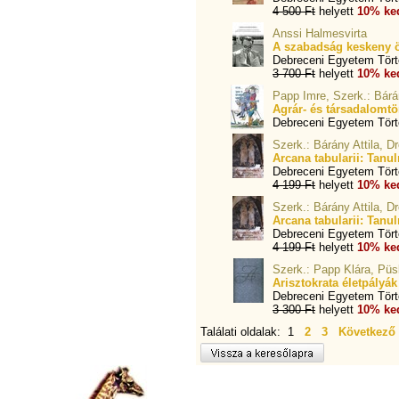
4 500 Ft
helyett
10% ke
Anssi Halmesvirta
A szabadság keskeny ö
Debreceni Egyetem Törté
3 700 Ft
helyett
10% ke
Papp Imre, Szerk.: Bárán
Agrár- és társadalomtö
Debreceni Egyetem Törté
Szerk.: Bárány Attila, 
Arcana tabularii: Tanu
Debreceni Egyetem Törté
4 199 Ft
helyett
10% ke
Szerk.: Bárány Attila, 
Arcana tabularii: Tanul
Debreceni Egyetem Törté
4 199 Ft
helyett
10% ke
Szerk.: Papp Klára, Püs
Arisztokrata életpályá
Debreceni Egyetem Törté
3 300 Ft
helyett
10% ke
Találati oldalak: 1
2
3
Következő