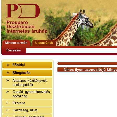
Minden termék
Újdonságok
Keresés
Főoldal
Nincs ilyen azonosítójú könyv
Böngészés
Általános kézikönyvek,
enciklopédiák
Család, gyermeknevelés,
egészség
Ezotéria
Gazdaság, üzlet