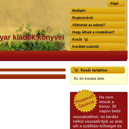
Súgó
Belépés
Regisztráció
Változtak az adatai?
Hogy állnak a rendelései?
yar kiadók könyvei
Kosár
Korábbi számlái
Kosár tartalma:
Az ön kosara üres.
Ha nem
tetszik a
könyv, 30
napon belül
visszaküldheti, mi kérdés
nélkül visszatérítjük az árát,
sőt a szállítási költséget és