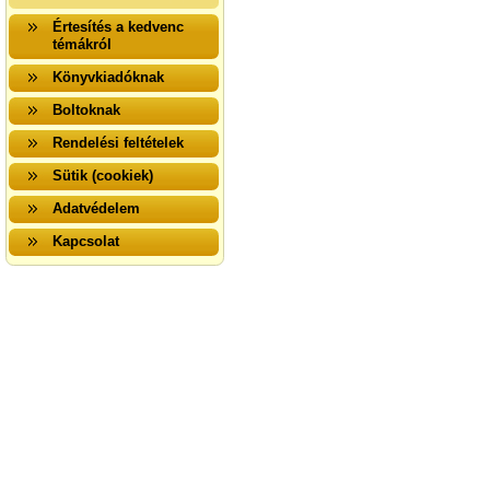
Értesítés a kedvenc
témákról
Könyvkiadóknak
Boltoknak
Rendelési feltételek
Sütik (cookiek)
Adatvédelem
Kapcsolat