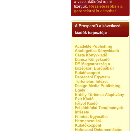
a visszaküldést is mi
fizetjük.
Részletesebben a
garanciáról itt olvashat.
A ProsperoD a következő
kiadók terjesztője
AcadeMe Publishing
Apologetica Könyvkiadó
Caeta Könyvkiadó
Danica Könyvkiadó
DE Magyarország a
középkori Európában
Kutatócsoport
Debreceni Egyetem
Történelmi Intézet
Design Media Publishing
Egely
Erdély Történeti Alapítvány
Exit Kiadó
Fátyol Kiadó
Felsőbbfokú Tanulmányok
Intézete
Filmtett Egyesület
Hermeneutikai
Kutatóközpont
Holocaust Dokumentációs