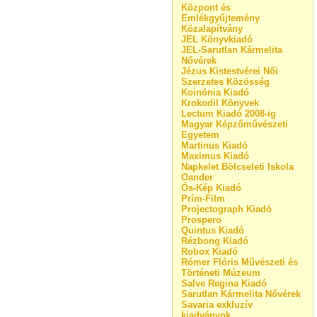
Központ és
Emlékgyűjtemény
Közalapítvány
JEL Könyvkiadó
JEL-Sarutlan Kármelita
Nővérek
Jézus Kistestvérei Női
Szerzetes Közösség
Koinónia Kiadó
Krokodil Könyvek
Lectum Kiadó 2008-ig
Magyar Képzőművészeti
Egyetem
Martinus Kiadó
Maximus Kiadó
Napkelet Bölcseleti Iskola
Oander
Ős-Kép Kiadó
Prím-Film
Projectograph Kiadó
Prospero
Quintus Kiadó
Rézbong Kiadó
Robox Kiadó
Rómer Flóris Művészeti és
Történeti Múzeum
Salve Regina Kiadó
Sarutlan Kármelita Nővérek
Savaria exkluzív
kiadványok