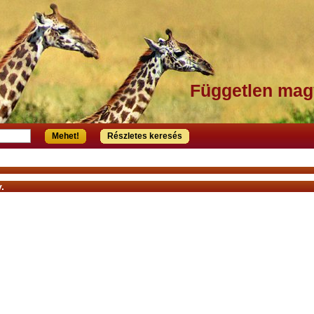
Független mag
Mehet!
Részletes keresés
.