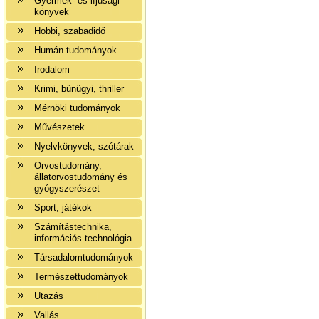
Gyermek- és ifjúsági
könyvek
Hobbi, szabadidő
Humán tudományok
Irodalom
Krimi, bűnügyi, thriller
Mérnöki tudományok
Művészetek
Nyelvkönyvek, szótárak
Orvostudomány,
állatorvostudomány és
gyógyszerészet
Sport, játékok
Számítástechnika,
információs technológia
Társadalomtudományok
Természettudományok
Utazás
Vallás