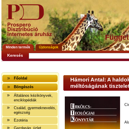
Függet
Minden termék
Újdonságok
Keresés
Főoldal
Hámori Antal: A haldo
méltóságának tisztele
Böngészés
Általános kézikönyvek,
enciklopédiák
Cí
Család, gyermeknevelés,
egészség
Ezotéria
Al
Gazdaság, üzlet