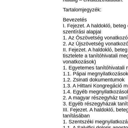
Tartalomjegyzék:
Bevezetés
I. Fejezet. A haldokló, bete
szentírási alapjai
1. Az Ószövetség vonatkozó
2. Az Újszövetség vonatkozó
II. Fejezet. A haldokló, bet
tisztelete a tanítóhivatali m
vonatkozások)
1. Egyetemes tanítóhivatali
1.1. Pápai megnyilatkozáso
1.2. Zsinati dokumentumok
1.3. A Hittani Kongregáció m
1.4. Egyéb megnyilatkozáso
2. A magyar részegyház taní
3. Egyéb részegyházak tanít
III. Fejezet. A haldokló, b
tanításában
1. Szentszéki megnyilatkoz
1.1. A Salvifici doloris aposto