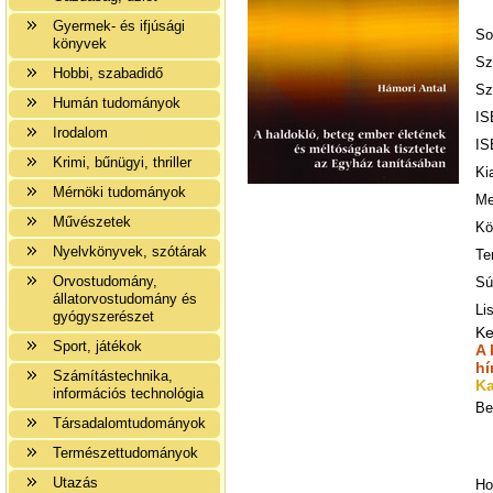
Gyermek- és ifjúsági
So
könyvek
Sz
Hobbi, szabadidő
Sz
Humán tudományok
IS
Irodalom
IS
Krimi, bűnügyi, thriller
Ki
Mérnöki tudományok
Me
Művészetek
Kö
Nyelvkönyvek, szótárak
Te
Orvostudomány,
Sú
állatorvostudomány és
Li
gyógyszerészet
Ke
Sport, játékok
A 
hí
Számítástechnika,
Ka
információs technológia
Be
Társadalomtudományok
Természettudományok
Utazás
Ho