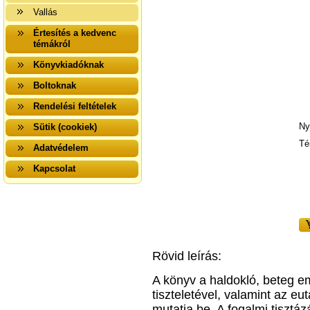
Vallás
Értesítés a kedvenc
témákról
Könyvkiadóknak
Boltoknak
Rendelési feltételek
Ny
Sütik (cookiek)
Té
Adatvédelem
Kapcsolat
Rövid leírás:
A könyv a haldokló, beteg 
tiszteletével, valamint az eu
mutatja be. A fogalmi tisztáz