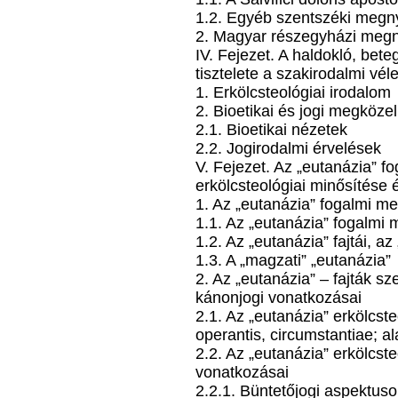
1.2. Egyéb szentszéki megn
2. Magyar részegyházi megn
IV. Fejezet. A haldokló, be
tisztelete a szakirodalmi v
1. Erkölcsteológiai irodalom
2. Bioetikai és jogi megközel
2.1. Bioetikai nézetek
2.2. Jogirodalmi érvelések
V. Fejezet. Az „eutanázia” f
erkölcsteológiai minősítése
1. Az „eutanázia” fogalmi me
1.1. Az „eutanázia” fogalmi
1.2. Az „eutanázia” fajtái, az
1.3. A „magzati” „eutanázia”
2. Az „eutanázia” – fajták sz
kánonjogi vonatkozásai
2.1. Az „eutanázia” erkölcsteo
operantis, circumstantiae; a
2.2. Az „eutanázia” erkölcst
vonatkozásai
2.2.1. Büntetőjogi aspektuso