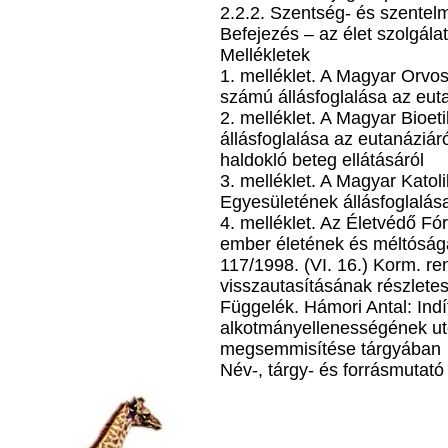
2.2.2. Szentség- és szentel
Befejezés – az élet szolgálat
Mellékletek
1. melléklet. A Magyar Orvo
számú állásfoglalása az eut
2. melléklet. A Magyar Bioe
állásfoglalása az eutanáziáró
haldokló beteg ellátásáról
3. melléklet. A Magyar Kato
Egyesületének állásfoglalá
4. melléklet. Az Életvédő Fó
ember életének és méltóság
117/1998. (VI. 16.) Korm. r
visszautasításának részletes
Függelék. Hámori Antal: Ind
alkotmányellenességének ut
megsemmisítése tárgyában
Név-, tárgy- és forrásmutató