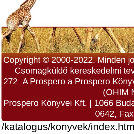
Copyright © 2000-2022. Minden jo
Csomagküldő kereskedelmi tev
272 A Prospero a Prospero Könyv
(OHIM 
Prospero Könyvei Kft. | 1066 Budap
0642, Fax
/katalogus/konyvek/index.htm