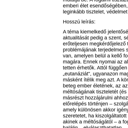
emberi élet esendőségében, 
leginkább tisztelet, védelmet
Hosszú leírás:
A téma kiemelkedő jelentőség
aktualitását pedig a szent, s
erőteljesen megkérdőjelező 
problémájának terjedelmes sz
van, amelyen belül a kellő fo
magára. Ennek nyomai az al
tetten érhetők. Attól függően
„eutanáziát”, ugyanazon mag
másként ítélik meg azt. A kö
beteg ember életének, az az
méltóságának tiszteletét (é
másrészt hozzájárulni ahhoz
előrelépés történjen – szolg
amely különösen akkor igénye
szeretetet, ha kiszolgáltatot
akinek a méltóságától – a fo
halálig – elválaszthatatlan.