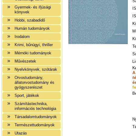
S
Gyermek- és ifjúsági
I
könyvek
I
Hobbi, szabadidő
K
Humán tudományok
M
Irodalom
K
Krimi, bűnügyi, thriller
T
Mérnöki tudományok
Sú
Művészetek
Li
K
Nyelvkönyvek, szótárak
A
t
Orvostudomány,
é
állatorvostudomány és
f
gyógyszerészet
B
Sport, játékok
Számítástechnika,
információs technológia
Társadalomtudományok
N
Természettudományok
T
Utazás