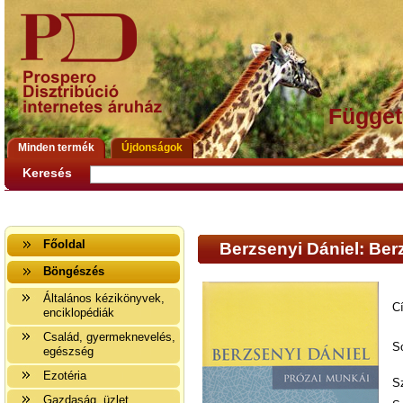
Függet
Minden termék
Újdonságok
Keresés
Főoldal
Berzsenyi Dániel: Ber
Böngészés
Általános kézikönyvek,
C
enciklopédiák
Család, gyermeknevelés,
S
egészség
Ezotéria
S
Gazdaság, üzlet