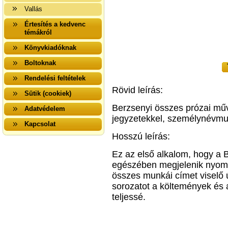
Vallás
Értesítés a kedvenc
témákról
Könyvkiadóknak
Boltoknak
Rendelési feltételek
Rövid leírás:
Sütik (cookiek)
Berzsenyi összes prózai műv
Adatvédelem
jegyzetekkel, személynévmut
Kapcsolat
Hosszú leírás:
Ez az első alkalom, hogy a 
egészében megjelenik nyomt
összes munkái címet viselő ú
sorozatot a költemények és a
teljessé.