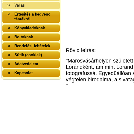
Vallás
Értesítés a kedvenc
témákról
Könyvkiadóknak
Boltoknak
Rendelési feltételek
Rövid leírás:
Sütik (cookiek)
"Marosvásárhelyen született 
Adatvédelem
Lórándként, ám mint Lorand 
fotográfussá. Egyedüállóan s
Kapcsolat
végtelen birodalma, a sivat
"