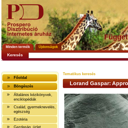
Függet
Minden termék
Újdonságok
Keresés
Tematikus keresés
Főoldal
Lorand Gaspar: Appro
Böngészés
Általános kézikönyvek,
enciklopédiák
Család, gyermeknevelés,
egészség
Ezotéria
Gazdaság, üzlet