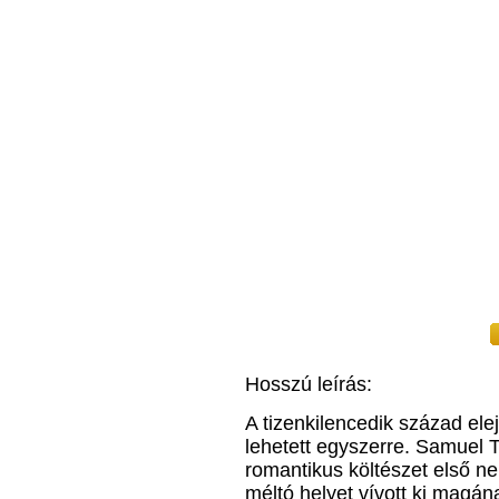
Hosszú leírás:
A tizenkilencedik század ele
lehetett egyszerre. Samuel 
romantikus költészet első n
méltó helyet vívott ki magá