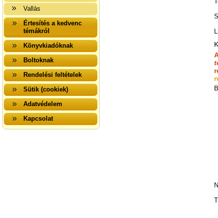
T
Vallás
S
Értesítés a kedvenc
témákról
L
K
Könyvkiadóknak
A
Boltoknak
t
r
Rendelési feltételek
n
B
Sütik (cookiek)
Adatvédelem
Kapcsolat
N
T