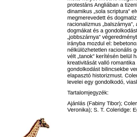
protestáns Angliában a tize
dinamikus „sola scriptura” 
megmerevedett és dogmatizál
racionalizmus „balszárnya”, 
dogmákat és a gondolkodást 
„jobbszárnya” végeredményb
irányba mozdul el: bebetono
nélkülözhetetlen racionális g
vélt „tanok” kerítésén belül 
kreativitását valló romantik
gondolkodást bilincsekbe ve
elapasztó historizmust. Coler
levelei egy gondolkodó, via
Tartalomjegyzék:
Ajánlás (Fabiny Tibor); Cole
Veronika); S. T. Coleridge: 