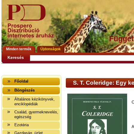
Függet
Minden termék
Újdonságok
Keresés
Főoldal
S. T. Coleridge: Egy k
Böngészés
Általános kézikönyvek,
C
enciklopédiák
Család, gyermeknevelés,
egészség
Ezotéria
A
Gazdaság, üzlet