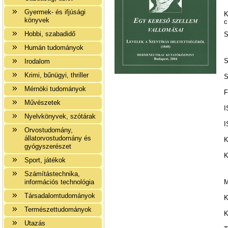
Gyermek- és ifjúsági
K
könyvek
c
Hobbi, szabadidő
S
Humán tudományok
S
Irodalom
Krimi, bűnügyi, thriller
S
Mérnöki tudományok
F
Művészetek
I
Nyelvkönyvek, szótárak
I
Orvostudomány,
állatorvostudomány és
K
gyógyszerészet
K
Sport, játékok
Számítástechnika,
információs technológia
M
Társadalomtudományok
K
Természettudományok
K
Utazás