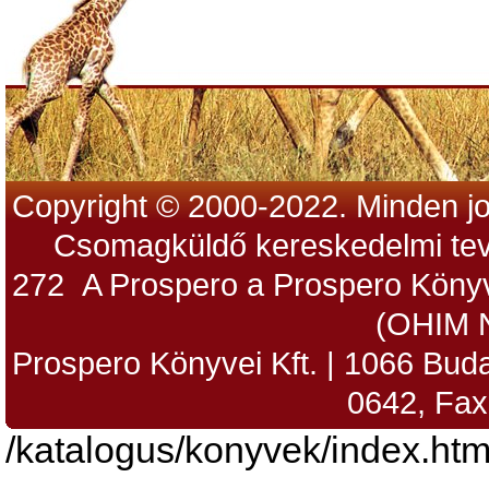
Copyright © 2000-2022. Minden jo
Csomagküldő kereskedelmi tev
272 A Prospero a Prospero Könyv
(OHIM 
Prospero Könyvei Kft. | 1066 Budap
0642, Fax
/katalogus/konyvek/index.htm