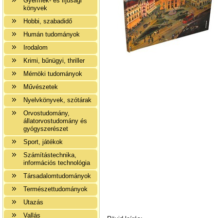
Gyermek- és ifjúsági
könyvek
Hobbi, szabadidő
Humán tudományok
Irodalom
Krimi, bűnügyi, thriller
Mérnöki tudományok
Művészetek
Nyelvkönyvek, szótárak
Orvostudomány,
állatorvostudomány és
gyógyszerészet
Sport, játékok
Számítástechnika,
információs technológia
Társadalomtudományok
Természettudományok
Utazás
Vallás