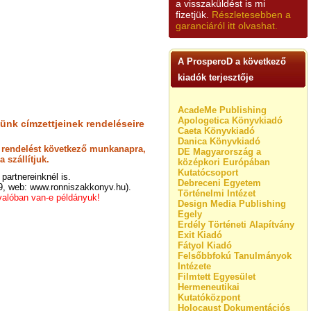
a visszaküldést is mi
fizetjük.
Részletesebben a
garanciáról itt olvashat.
A ProsperoD a következő
kiadók terjesztője
AcadeMe Publishing
Apologetica Könyvkiadó
lünk címzettjeinek rendeléseire
Caeta Könyvkiadó
Danica Könyvkiadó
tt rendelést következő munkanapra,
DE Magyarország a
 szállítjuk.
középkori Európában
Kutatócsoport
partnereinknél is.
Debreceni Egyetem
9, web: www.ronniszakkonyv.hu).
Történelmi Intézet
 valóban van-e példányuk!
Design Media Publishing
Egely
Erdély Történeti Alapítvány
Exit Kiadó
Fátyol Kiadó
Felsőbbfokú Tanulmányok
Intézete
Filmtett Egyesület
Hermeneutikai
Kutatóközpont
Holocaust Dokumentációs