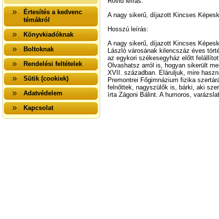
Rövid leírás:
Értesítés a kedvenc
A nagy sikerű, díjazott Kincses Képesk
témákról
Hosszú leírás:
Könyvkiadóknak
A nagy sikerű, díjazott Kincses Képes
Boltoknak
László városának kilencszáz éves törté
az egykori székesegyház előtt felállíto
Rendelési feltételek
Olvashatsz arról is, hogyan sikerült m
XVII. században. Eláruljuk, mire haszn
Sütik (cookiek)
Premontrei Főgimnázium fizika szertárá
felnőttek, nagyszülők is, bárki, aki s
Adatvédelem
írta Zágoni Bálint. A humoros, varázslat
Kapcsolat