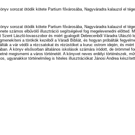
önyv sorozat ötödik kötete Partium fővárosába, Nagyváradra kalauzol el tége
könyv sorozat ötödik kötete Partium fővárosába, Nagyváradra kalauzol el tég
nete számos elbűvölő illusztráció segítségével fog megelevenedni előtted. M
tt Szent László-lovasszobor és miért gyalogolt Debrecenből Váradra Ulászló l
egmenekíteni a törökök kezéből a Váradi Bibliát, és hogyan próbálták fegyel
álták a vár védői a rézcsatokat és rézüstöket a kuruc ostrom idején, és miér
ban. A könyv elsősorban általános iskolások számára íródott, de örömmel for
zeretné megismerni a város történetét. A könyvet neves erdélyi történészek, m
os, ugyanakkor történelmileg is hiteles illusztrációkat Jánosi Andrea készítet