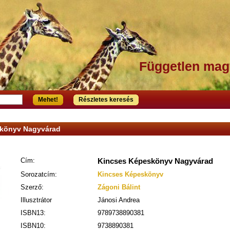
Független mag
Mehet!
Részletes keresés
skönyv Nagyvárad
Cím:
Kincses Képeskönyv Nagyvárad
Sorozatcím:
Kincses Képeskönyv
Szerző:
Zágoni Bálint
Illusztrátor
Jánosi Andrea
ISBN13:
9789738890381
ISBN10:
9738890381