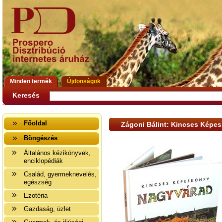
Minden termék
Újdonságok
Keresés
Főoldal
Zágoni Bálint: Kincses Képe
Böngészés
Általános kézikönyvek,
enciklopédiák
Család, gyermeknevelés,
egészség
Ezotéria
Gazdaság, üzlet