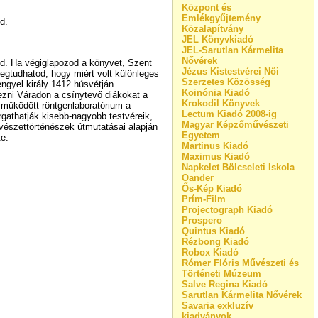
Központ és
Emlékgyűjtemény
d.
Közalapítvány
JEL Könyvkiadó
JEL-Sarutlan Kármelita
Nővérek
ed. Ha végiglapozod a könyvet, Szent
Jézus Kistestvérei Női
egtudhatod, hogy miért volt különleges
Szerzetes Közösség
engyel király 1412 húsvétján.
Koinónia Kiadó
mezni Váradon a csínytevő diákokat a
Krokodil Könyvek
t működött röntgenlaboratórium a
Lectum Kiadó 2008-ig
gathatják kisebb-nagyobb testvéreik,
Magyar Képzőművészeti
űvészettörténészek útmutatásai alapján
Egyetem
te.
Martinus Kiadó
Maximus Kiadó
Napkelet Bölcseleti Iskola
Oander
Ős-Kép Kiadó
Prím-Film
Projectograph Kiadó
Prospero
Quintus Kiadó
Rézbong Kiadó
Robox Kiadó
Rómer Flóris Művészeti és
Történeti Múzeum
Salve Regina Kiadó
Sarutlan Kármelita Nővérek
Savaria exkluzív
kiadványok