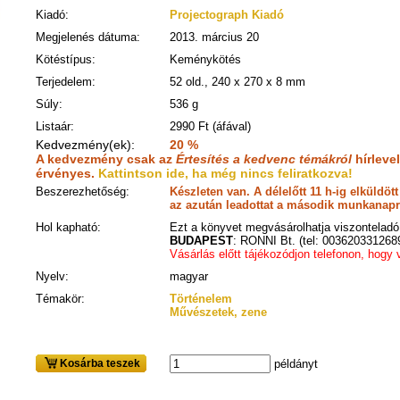
Kiadó:
Projectograph Kiadó
Megjelenés dátuma:
2013. március 20
Kötéstípus:
Keménykötés
Terjedelem:
52 old., 240 x 270 x 8 mm
Súly:
536 g
Listaár:
2990 Ft (áfával)
Kedvezmény(ek):
20 %
A kedvezmény csak az
Értesítés a kedvenc témákról
hírleve
érvényes.
Kattintson ide, ha még nincs feliratkozva!
Beszerezhetőség:
Készleten van. A délelőtt 11 h-ig elküldö
az azután leadottat a második munkanapra
Hol kapható:
Ezt a könyvet megvásárolhatja viszonteladó 
BUDAPEST
: RONNI Bt. (tel: 003620331268
Vásárlás előtt tájékozódjon telefonon, hogy
Nyelv:
magyar
Témakör:
Történelem
Művészetek, zene
Kosárba teszek
példányt