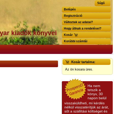
Súgó
Belépés
Regisztráció
Változtak az adatai?
Hogy állnak a rendelései?
yar kiadók könyvei
Kosár
Korábbi számlái
Kosár tartalma:
Az ön kosara üres.
Ha nem
tetszik a
könyv, 30
napon belül
visszaküldheti, mi kérdés
nélkül visszatérítjük az árát,
sőt a szállítási költséget és