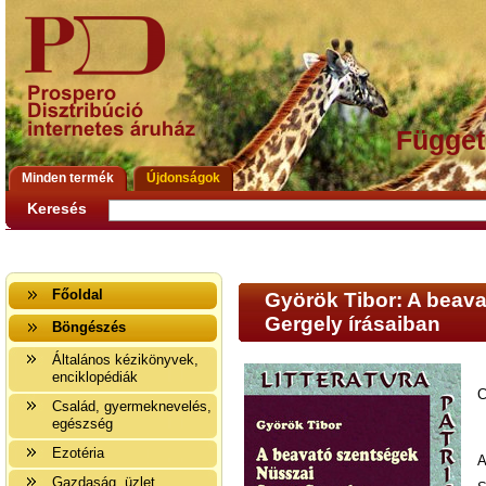
Függet
Minden termék
Újdonságok
Keresés
Főoldal
Györök Tibor: A beav
Gergely írásaiban
Böngészés
Általános kézikönyvek,
enciklopédiák
C
Család, gyermeknevelés,
egészség
Ezotéria
A
Gazdaság, üzlet