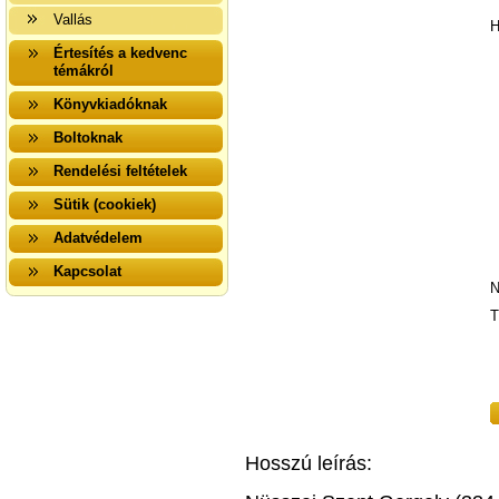
Vallás
H
Értesítés a kedvenc
témákról
Könyvkiadóknak
Boltoknak
Rendelési feltételek
Sütik (cookiek)
Adatvédelem
Kapcsolat
N
T
Hosszú leírás: