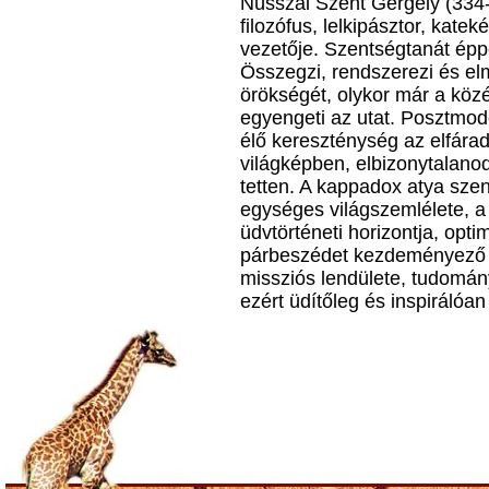
Nüsszai Szent Gergely (334-
filozófus, lelkipásztor, katek
vezetője. Szentségtanát épp
Összegzi, rendszerezi és elm
örökségét, olykor már a köz
egyengeti az utat. Posztmod
élő kereszténység az elfáradá
világképben, elbizonytalano
tetten. A kappadox atya sz
egységes világszemlélete, a 
üdvtörténeti horizontja, op
párbeszédet kezdeményező é
missziós lendülete, tudomán
ezért üdítőleg és inspirálóa