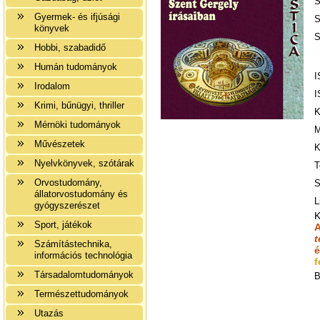
S
Gyermek- és ifjúsági
S
könyvek
S
Hobbi, szabadidő
Humán tudományok
I
Irodalom
I
Krimi, bűnügyi, thriller
K
Mérnöki tudományok
M
Művészetek
K
Nyelvkönyvek, szótárak
T
Orvostudomány,
S
állatorvostudomány és
L
gyógyszerészet
K
Sport, játékok
A
t
Számítástechnika,
é
információs technológia
f
Társadalomtudományok
B
Természettudományok
Utazás