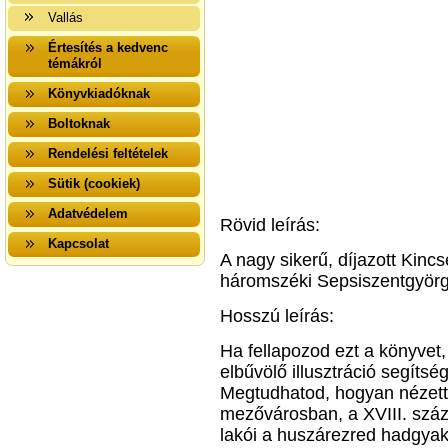
Vallás
Értesítés a kedvenc
témákról
Könyvkiadóknak
Boltoknak
Rendelési feltételek
Sütik (cookiek)
Adatvédelem
Rövid leírás:
Kapcsolat
A nagy sikerű, díjazott Kinc
háromszéki Sepsiszentgyörgy
Hosszú leírás:
Ha fellapozod ezt a könyvet
elbűvölő illusztráció segíts
Megtudhatod, hogyan nézett
mezővárosban, a XVIII. szá
lakói a huszárezred hadgyako