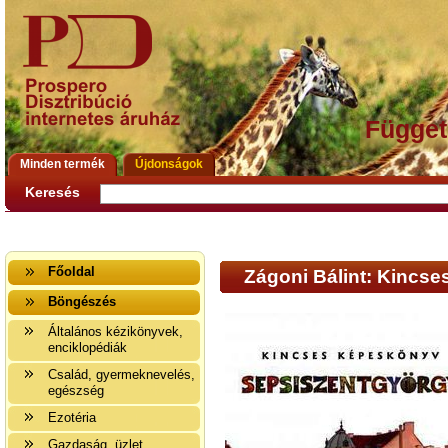
Függet
Minden termék
Újdonságok
Keresés
Főoldal
Zágoni Bálint: Kincs
Böngészés
Általános kézikönyvek,
enciklopédiák
Család, gyermeknevelés,
egészség
Ezotéria
Gazdaság, üzlet