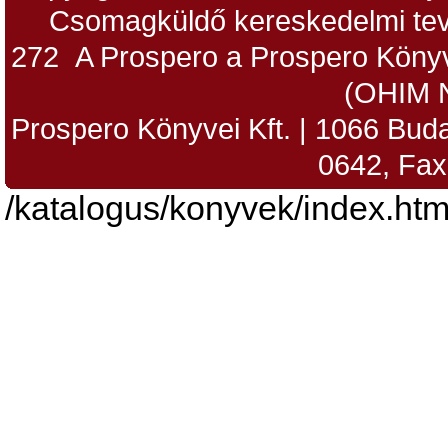
Csomagküldő kereskedelmi tev
272 A Prospero a Prospero Könyv
(OHIM 
Prospero Könyvei Kft. | 1066 Budap
0642, Fax
/katalogus/konyvek/index.htm