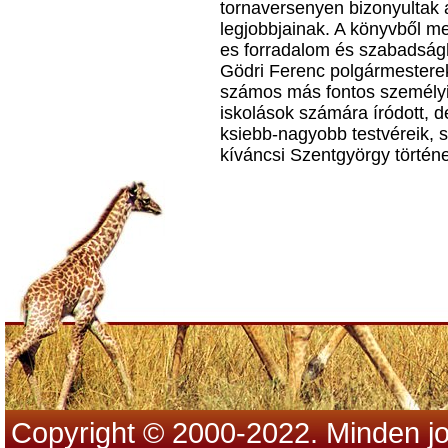
tornaversenyen bizonyultak 
legjobbjainak. A könyvből m
es forradalom és szabadságha
Gödri Ferenc polgármesterek
számos más fontos személyi
iskolások számára íródott, 
ksiebb-nagyobb testvéreik, 
kíváncsi Szentgyörgy történe
Copyright © 2000-2022. Minden jo