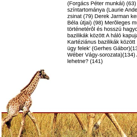
(Forgács Péter munkái) (63)
színtartománya (Laurie Ande
zsinat (79) Derek Jarman ker
Béla útjai) (98) Merõleges m
történetérôl és hosszú hagy
bazilikák között A háló kapu
Kartéziánus bazilikák között 
ügy felek' (Gerhes Gábor)(1
Wéber Vágy-sorozata)(134) A
lehetne? (141)