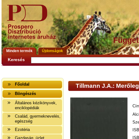
Függet
Minden termék
Újdonságok
Keresés
Főoldal
Tillmann J.A.: Meről
Böngészés
Általános kézikönyvek,
Cím
enciklopédiák
Alc
Család, gyermeknevelés,
egészség
Sze
Ezotéria
ISB
ISB
Gazdaság, üzlet