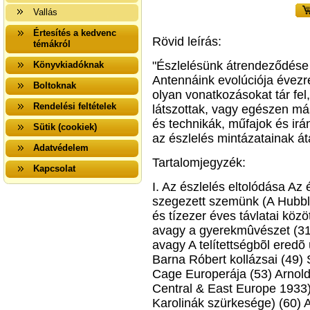
Vallás
Értesítés a kedvenc
Rövid leírás:
témákról
"Észlelésünk átrendeződése 
Könyvkiadóknak
Antennáink evolúciója évezre
Boltoknak
olyan vonatkozásokat tár fe
Rendelési feltételek
látszottak, vagy egészen má
és technikák, műfajok és ir
Sütik (cookiek)
az észlelés mintázatainak áta
Adatvédelem
Tartalomjegyzék:
Kapcsolat
I. Az észlelés eltolódása Az 
szegezett szemünk (A Hubbl
és tízezer éves távlatai közö
avagy a gyerekmûvészet (31)
avagy A telítettségbõl eredõ ü
Barna Róbert kollázsai (49)
Cage Europerája (53) Arnold
Central & East Europe 1933)
Karolinák szürkesége) (60) A