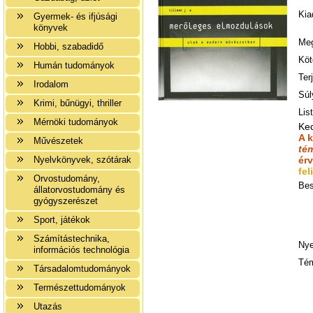
Kia
Gyermek- és ifjúsági
könyvek
Meg
Hobbi, szabadidő
Köt
Humán tudományok
Ter
Irodalom
Súl
Krimi, bűnügyi, thriller
Lis
Mérnöki tudományok
Ke
A 
Művészetek
té
Nyelvkönyvek, szótárak
ér
fel
Orvostudomány,
Bes
állatorvostudomány és
gyógyszerészet
Sport, játékok
Számítástechnika,
Nye
információs technológia
Tém
Társadalomtudományok
Természettudományok
Utazás