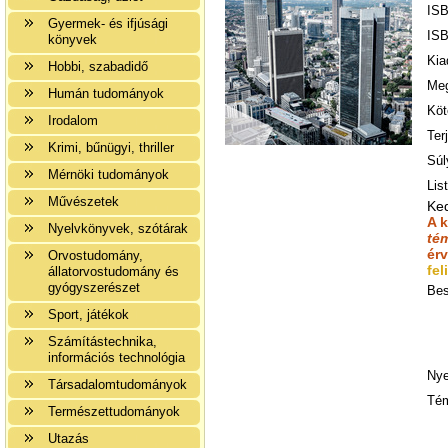
ISB
Gyermek- és ifjúsági
ISB
könyvek
Kia
Hobbi, szabadidő
Meg
Humán tudományok
Köt
Irodalom
Ter
Krimi, bűnügyi, thriller
Súl
Mérnöki tudományok
Lis
Művészetek
Ke
A 
Nyelvkönyvek, szótárak
té
ér
Orvostudomány,
fel
állatorvostudomány és
gyógyszerészet
Bes
Sport, játékok
Számítástechnika,
információs technológia
Nye
Társadalomtudományok
Tém
Természettudományok
Utazás