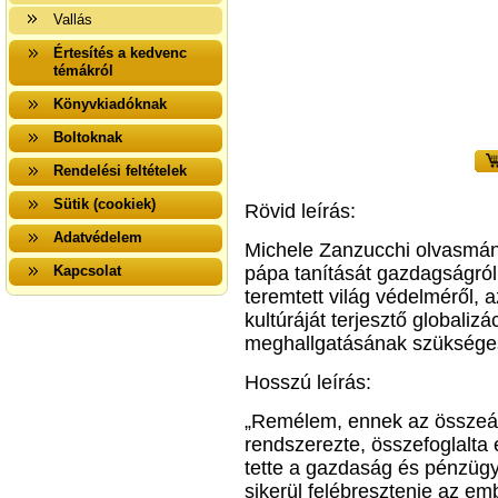
Vallás
Értesítés a kedvenc
témákról
Könyvkiadóknak
Boltoknak
Rendelési feltételek
Sütik (cookiek)
Rövid leírás:
Adatvédelem
Michele Zanzucchi olvasmán
Kapcsolat
pápa tanítását gazdagságról
teremtett világ védelméről, 
kultúráját terjesztő globaliz
meghallgatásának szüksége
Hosszú leírás:
„Remélem, ennek az összeáll
rendszerezte, összefoglalta
tette a gazdaság és pénzügy 
sikerül felébresztenie az emb