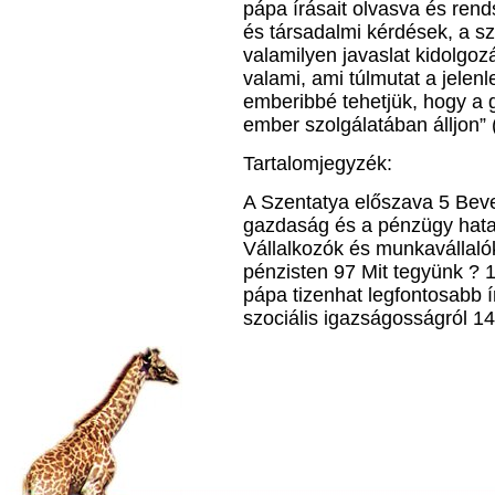
pápa írásait olvasva és ren
és társadalmi kérdések, a sz
valamilyen javaslat kidolgo
valami, ami túlmutat a jelenle
emberibbé tehetjük, hogy a
ember szolgálatában álljon”
Tartalomjegyzék:
A Szentatya előszava 5 Beve
gazdaság és a pénzügy hata
Vállalkozók és munkavállaló
pénzisten 97 Mit tegyünk ?
pápa tizenhat legfontosabb í
szociális igazságosságról 1