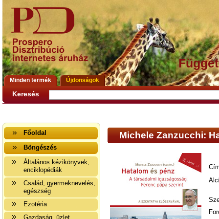
Függet
Minden termék
Újdonságok
Keresés
Főoldal
Michele Zanzucchi: H
Böngészés
Általános kézikönyvek,
Cím
enciklopédiák
Alc
Család, gyermeknevelés,
egészség
Sze
Ezotéria
For
Gazdaság, üzlet