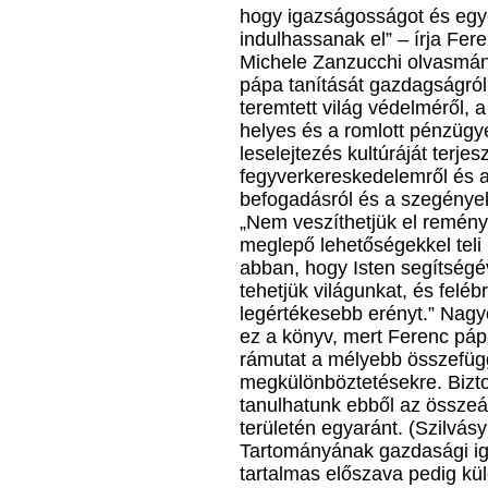
hogy igazságosságot és egy
indulhassanak el” – írja Fer
Michele Zanzucchi olvasmán
pápa tanítását gazdagságról
teremtett világ védelméről, a
helyes és a romlott pénzügye
leselejtezés kultúráját terjes
fegyverkereskedelemről és a
befogadásról és a szegénye
„Nem veszíthetjük el reményü
meglepő lehetőségekkel teli 
abban, hogy Isten segítségév
tehetjük világunkat, és felé
legértékesebb erényt.” Nagy
ez a könyv, mert Ferenc páp
rámutat a mélyebb összefüg
megkülönböztetésekre. Bizt
tanulhatunk ebből az összeál
területén egyaránt. (Szilvás
Tartományának gazdasági ig
tartalmas előszava pedig kü