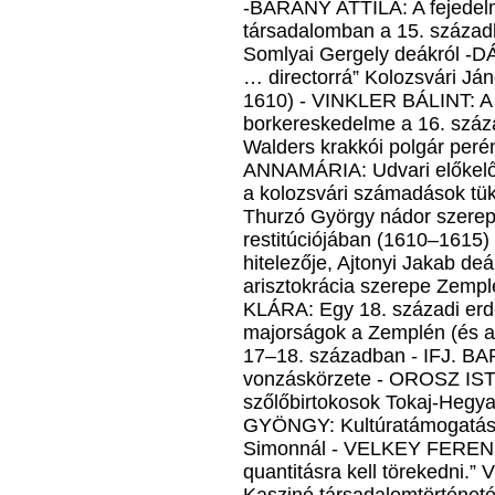
-BÁRÁNY ATTILA: A fejedelm
társadalomban a 15. száz
Somlyai Gergely deákról -D
… directorrá” Kolozsvári Jáno
1610) - VINKLER BÁLINT: A 
borkereskedelme a 16. száz
Walders krakkói polgár per
ANNAMÁRIA: Udvari előkelő
a kolozsvári számadások 
Thurzó György nádor szerepe
restitúciójában (1610–1615
hitelezője, Ajtonyi Jakab 
arisztokrácia szerepe Zemp
KLÁRA: Egy 18. századi erd
majorságok a Zemplén (és 
17–18. században - IFJ. BA
vonzáskörzete - OROSZ ISTV
szőlőbirtokosok Tokaj-Hegy
GYÖNGY: Kultúratámogatás, 
Simonnál - VELKEY FERENC: 
quantitásra kell törekedni.”