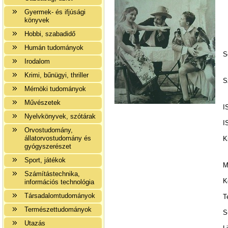
Gyermek- és ifjúsági
könyvek
Hobbi, szabadidő
Humán tudományok
S
Irodalom
Krimi, bűnügyi, thriller
S
Mérnöki tudományok
Művészetek
I
Nyelvkönyvek, szótárak
I
Orvostudomány,
állatorvostudomány és
K
gyógyszerészet
Sport, játékok
M
Számítástechnika,
K
információs technológia
Társadalomtudományok
T
Természettudományok
S
Utazás