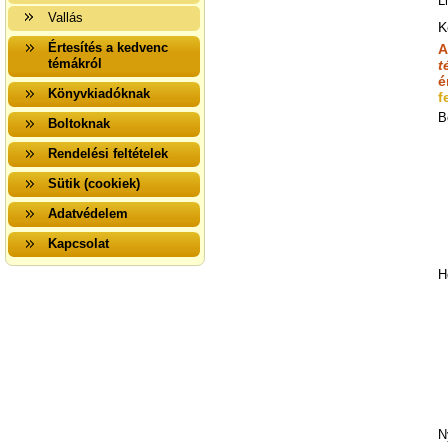
L
Vallás
K
Értesítés a kedvenc
A
témákról
t
é
Könyvkiadóknak
f
B
Boltoknak
Rendelési feltételek
Sütik (cookiek)
Adatvédelem
Kapcsolat
H
N