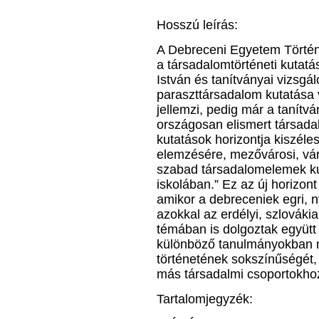
Hosszú leírás:
A Debreceni Egyetem Történ
a társadalomtörténeti kutatá
István és tanítványai vizsgá
paraszttársadalom kutatása 
jellemzi, pedig már a tanítvá
országosan elismert társada
kutatások horizontja kiszéle
elemzésére, mezővárosi, váro
szabad társadalomelemek kut
iskolában.” Ez az új horizont
amikor a debreceniek egri, n
azokkal az erdélyi, szlováki
témában is dolgoztak együtt 
különböző tanulmányokban m
történetének sokszínűségét, 
más társadalmi csoportokho
Tartalomjegyzék: