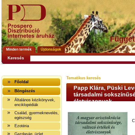
Függet
Minden termék
Újdonságok
Keresés
Tematikus keresés
Főoldal
Papp Klára, Püski Lev
Böngészés
társadalmi sokszínűsé
Általános kézikönyvek,
életviszonyok
enciklopédiák
Család, gyermeknevelés,
egészség
C
Ezotéria
Gazdaság, üzlet