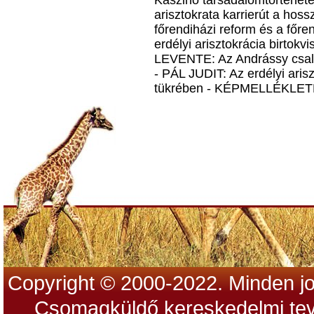
Kaszinó társadalomtörténe
arisztokrata karrierút a h
főrendiházi reform és a fő
erdélyi arisztokrácia birtok
LEVENTE: Az Andrássy csalá
- PÁL JUDIT: Az erdélyi aris
tükrében - KÉPMELLÉKLE
Copyright © 2000-2022. Minden jo
Csomagküldő kereskedelmi tev