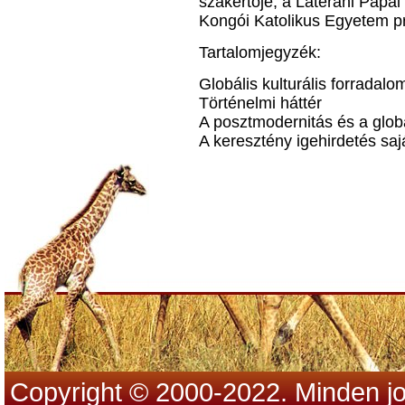
szakértője, a Lateráni Pápa
Kongói Katolikus Egyetem p
Tartalomjegyzék:
Globális kulturális forradalo
Történelmi háttér
A posztmodernitás és a globá
A keresztény igehirdetés sa
Copyright © 2000-2022. Minden jo