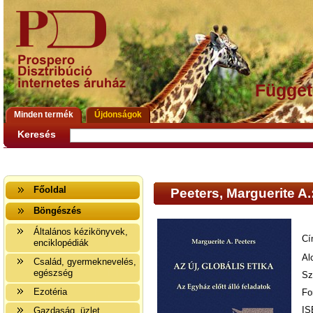
Függet
Minden termék
Újdonságok
Keresés
Főoldal
Peeters, Marguerite A.:
Böngészés
Általános kézikönyvek,
Cí
enciklopédiák
Al
Család, gyermeknevelés,
egészség
Sz
Ezotéria
Fo
IS
Gazdaság, üzlet