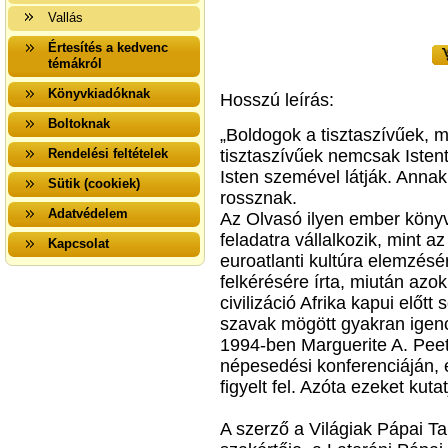
Vallás
Értesítés a kedvenc
témákról
Könyvkiadóknak
Hosszú leírás:
Boltoknak
„Boldogok a tisztaszívűek, me
Rendelési feltételek
tisztaszívűek nemcsak Istent
Isten szemével látják. Annak 
Sütik (cookiek)
rossznak.
Adatvédelem
Az Olvasó ilyen ember könyv
feladatra vállalkozik, mint a
Kapcsolat
euroatlanti kultúra elemzésé
felkérésére írta, miután azo
civilizáció Afrika kapui előtt
szavak mögött gyakran ige
1994-ben Marguerite A. Peet
népesedési konferenciáján, é
figyelt fel. Azóta ezeket kutat
A szerző a Világiak Pápai T