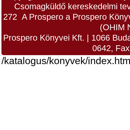
Csomagküldő kereskedelmi tev
272 A Prospero a Prospero Könyv
(OHIM 
Prospero Könyvei Kft. | 1066 Budap
0642, Fax
/katalogus/konyvek/index.htm