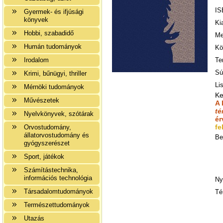
IS
Gyermek- és ifjúsági
könyvek
Ki
Hobbi, szabadidő
Me
Humán tudományok
Kö
Irodalom
Te
Sú
Krimi, bűnügyi, thriller
Li
Mérnöki tudományok
Ke
Művészetek
A 
té
Nyelvkönyvek, szótárak
ér
fe
Orvostudomány,
állatorvostudomány és
Be
gyógyszerészet
Sport, játékok
Számítástechnika,
információs technológia
Ny
Társadalomtudományok
Té
Természettudományok
Utazás