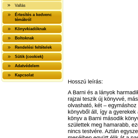
Vallás
Értesítés a kedvenc
témákról
Könyvkiadóknak
Boltoknak
Rendelési feltételek
Sütik (cookiek)
Adatvédelem
Kapcsolat
Hosszú leírás:
A Barni és a lányok harmadi
rajzai teszik új könyvvé, más
olvasható, két – egymáshoz vi
könyvből áll, így a gyerekek a
könyv a Barni második könyv
születtek meg hamarabb, ez
nincs testvére. Aztán egyszer
meséiben együtt élik át a n