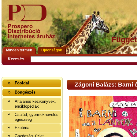
Függet
Minden termék
Újdonságok
Keresés
Főoldal
Zágoni Balázs: Barni 
Böngészés
Általános kézikönyvek,
enciklopédiák
Család, gyermeknevelés,
egészség
Ezotéria
Gazdaság, üzlet