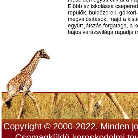
Előbb az iskolássá cseperedő
repülők, buldózerek, görkori
megvalósítások, majd a kist
együtt játszás forgataga, a 
bájos varázsvilága ragadja 
Copyright © 2000-2022. Minden jo
Csomagküldő kereskedelmi tev