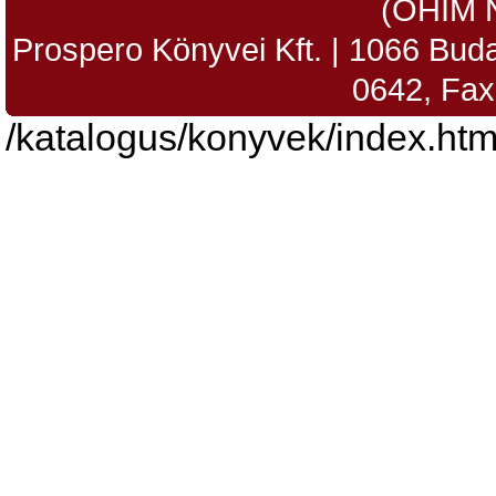
(OHIM 
Prospero Könyvei Kft. | 1066 Budap
0642, Fax
/katalogus/konyvek/index.htm