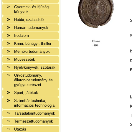
Gyermek- és ifjúsági
könyvek
Hobbi, szabadidő
S
Humán tudományok
Irodalom
S
Krimi, bűnügyi, thriller
I
Mérnöki tudományok
Művészetek
I
Nyelvkönyvek, szótárak
K
Orvostudomány,
állatorvostudomány és
gyógyszerészet
Sport, játékok
M
Számítástechnika,
információs technológia
K
Társadalomtudományok
T
Természettudományok
S
Utazás