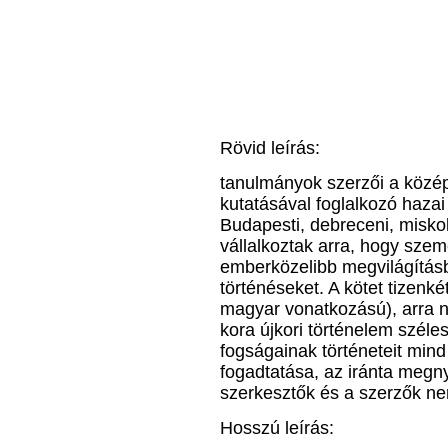
Rövid leírás:
tanulmányok szerzői a közép
kutatásával foglalkozó hazai
Budapesti, debreceni, miskol
vállalkoztak arra, hogy sze
emberközelibb megvilágítás
történéseket. A kötet tizenké
magyar vonatkozású), arra n
kora újkori történelem szél
fogságainak történeteit mind
fogadtatása, az iránta megn
szerkesztők és a szerzők nem
Hosszú leírás: