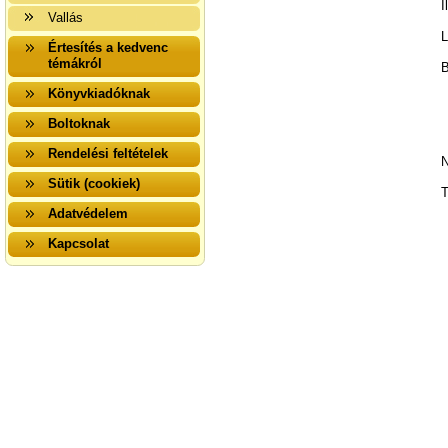
I
Vallás
L
Értesítés a kedvenc
témákról
B
Könyvkiadóknak
Boltoknak
Rendelési feltételek
N
Sütik (cookiek)
T
Adatvédelem
Kapcsolat