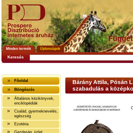
Függet
Minden termék
Újdonságok
Keresés
Főoldal
Bárány Attila, Pósán 
szabadulás a középko
Böngészés
Általános kézikönyvek,
enciklopédiák
C
Család, gyermeknevelés,
egészség
Ezotéria
Gazdaság, üzlet