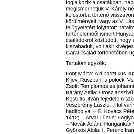
foglalkozik a csatákban, há
megismerhetjük V. Károly n
kolostorba történő visszavo
körülményeit, vagy az V. Lász
felügyeletért folytatott hata
történelemből ismert Hunyad
családokról köztudott, hogy e
kiszabadult, volt akit kivég
Garai család történetében ug
Tartalomjegyzék:
Font Márta: A dinasztikus k
Kijevi Ruszban: a polocki V
Zsolt: Templomos és johanni
Bárány Attila: Oroszlánszív
Kęstutis litván fejedelem s
Veszprémy László: „Hol vann
hadifoglyai – E. Kovács Pét
1412) – Árvai Tünde: Foglyo
– Novák Ádám: Hungarikák 
Györkös Attila: I. Ferenc fr