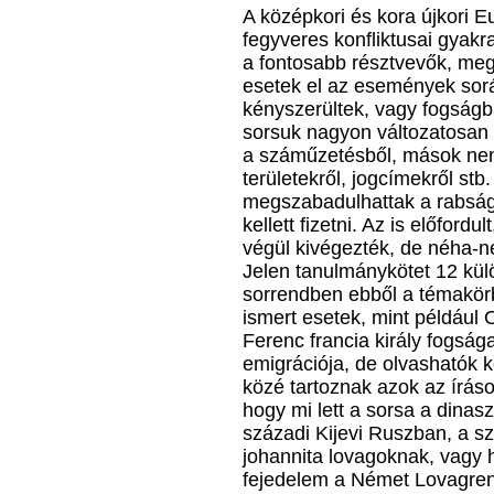
A középkori és kora újkori Eu
fegyveres konfliktusai gyakr
a fontosabb résztvevők, me
esetek el az események sor
kényszerültek, vagy fogságba
sorsuk nagyon változatosan a
a száműzetésből, mások nem.
területekről, jogcímekről st
megszabadulhattak a rabságb
kellett fizetni. Az is előford
végül kivégezték, de néha-né
Jelen tanulmánykötet 12 kül
sorrendben ebből a témakörb
ismert esetek, mint például 
Ferenc francia király fogság
emigrációja, de olvashatók k
közé tartoznak azok az írás
hogy mi lett a sorsa a dinas
századi Kijevi Ruszban, a s
johannita lovagoknak, vagy 
fejedelem a Német Lovagren